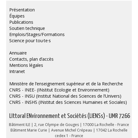
Publications
Présentation
Équipes
Soutien technique
Publications
Soutien technique
Données
Emplois/Stages/Formations
Science pour tou·te·s
Emplois/Stages/Formations
Annuaire
Science pour tou·te·s
Contacts, plan d’accès
Mentions légales
Actualités
Intranet
Ministère de l’enseignement supérieur et de la Recherche
CNRS - INEE- (INstitut Ecologie et Environnement)
CNRS - INSU (Institut National des Sciences de l’Univers)
CNRS - INSHS (INstitut des Sciences Humaines et Sociales)
LIttoral ENvironnement et Sociétés (LIENSs) - UMR 7266
Bâtiment ILE | 2, rue Olympe de Gouges | 17000 La Rochelle - France
Bâtiment Marie Curie | Avenue Michel Crépeau | 17042 La Rochelle
cedex 1 - France