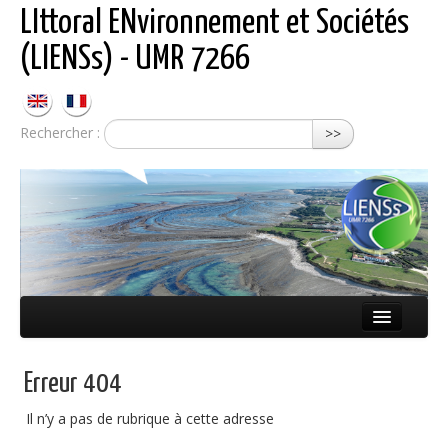
LIttoral ENvironnement et Sociétés
(LIENSs) - UMR 7266
Rechercher :
>>
Présentation
Erreur 404
Équipes
Il n’y a pas de rubrique à cette adresse
Réseaux