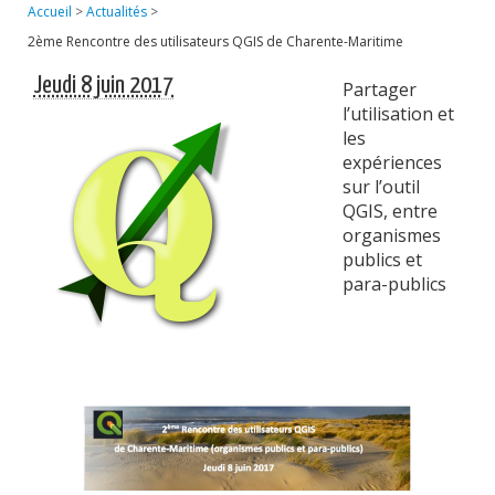
Accueil
>
Actualités
>
Publications
2ème Rencontre des utilisateurs QGIS de Charente-Maritime
Soutien technique
Jeudi 8 juin 2017
Partager
Données
l’utilisation et
les
Emplois/Stages/Formations
expériences
sur l’outil
Science pour tou·te·s
QGIS, entre
organismes
Actualités
publics et
para-publics