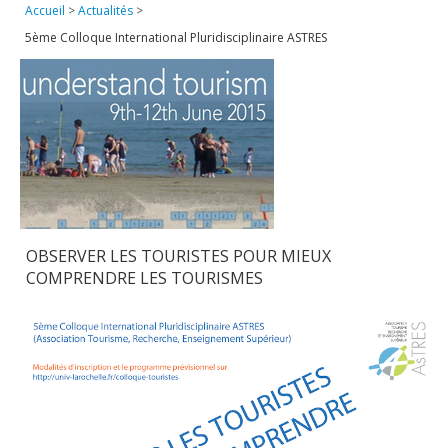
Accueil
>
Actualités
>
Publications
5ème Colloque International Pluridisciplinaire ASTRES
Soutien technique
Données
Emplois/Stages/Formations
Science pour tou·te·s
Actualités
OBSERVER LES TOURISTES POUR MIEUX
COMPRENDRE LES TOURISMES