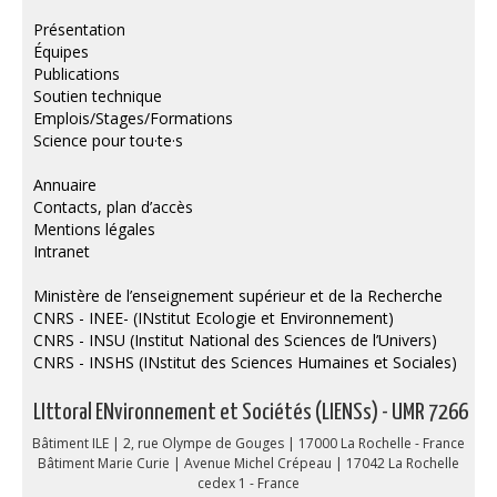
Publications
Présentation
Équipes
Soutien technique
Publications
Soutien technique
Données
Emplois/Stages/Formations
Science pour tou·te·s
Emplois/Stages/Formations
Annuaire
Science pour tou·te·s
Contacts, plan d’accès
Mentions légales
Actualités
Intranet
Ministère de l’enseignement supérieur et de la Recherche
CNRS - INEE- (INstitut Ecologie et Environnement)
CNRS - INSU (Institut National des Sciences de l’Univers)
CNRS - INSHS (INstitut des Sciences Humaines et Sociales)
LIttoral ENvironnement et Sociétés (LIENSs) - UMR 7266
Bâtiment ILE | 2, rue Olympe de Gouges | 17000 La Rochelle - France
Bâtiment Marie Curie | Avenue Michel Crépeau | 17042 La Rochelle
cedex 1 - France