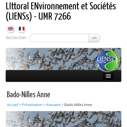
LIttoral ENvironnement et Sociétés
(LIENSs) - UMR 7266
Rechercher :
>>
Présentation
Bado-Nilles Anne
Équipes
Accueil
>
Présentation
>
Annuaire
>
Bado-Nilles Anne
Réseaux
Publications