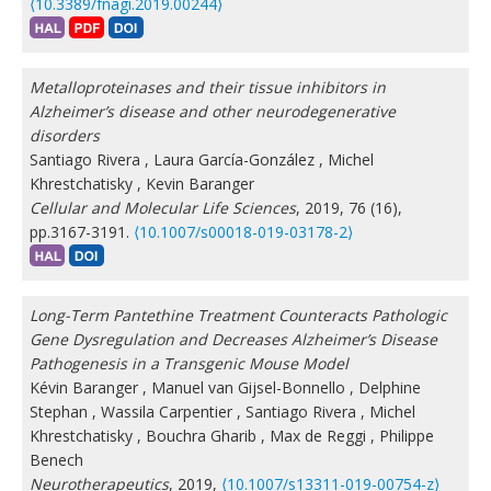
⟨10.3389/fnagi.2019.00244⟩
Metalloproteinases and their tissue inhibitors in
Alzheimer’s disease and other neurodegenerative
disorders
Santiago Rivera
,
Laura García-González
,
Michel
Khrestchatisky
,
Kevin Baranger
Cellular and Molecular Life Sciences
, 2019, 76 (16),
pp.3167-3191.
⟨10.1007/s00018-019-03178-2⟩
Long-Term Pantethine Treatment Counteracts Pathologic
Gene Dysregulation and Decreases Alzheimer’s Disease
Pathogenesis in a Transgenic Mouse Model
Kévin Baranger
,
Manuel van Gijsel-Bonnello
,
Delphine
Stephan
,
Wassila Carpentier
,
Santiago Rivera
,
Michel
Khrestchatisky
,
Bouchra Gharib
,
Max de Reggi
,
Philippe
Benech
Neurotherapeutics
, 2019,
⟨10.1007/s13311-019-00754-z⟩