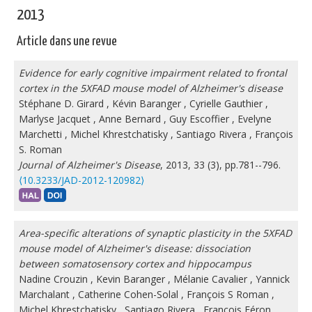
2013
Article dans une revue
Evidence for early cognitive impairment related to frontal
cortex in the 5XFAD mouse model of Alzheimer's disease
Stéphane D. Girard
,
Kévin Baranger
,
Cyrielle Gauthier
,
Marlyse Jacquet
,
Anne Bernard
,
Guy Escoffier
,
Evelyne
Marchetti
,
Michel Khrestchatisky
,
Santiago Rivera
,
François
S. Roman
Journal of Alzheimer's Disease
, 2013, 33 (3), pp.781--796.
⟨10.3233/JAD-2012-120982⟩
Area-specific alterations of synaptic plasticity in the 5XFAD
mouse model of Alzheimer's disease: dissociation
between somatosensory cortex and hippocampus
Nadine Crouzin
,
Kevin Baranger
,
Mélanie Cavalier
,
Yannick
Marchalant
,
Catherine Cohen-Solal
,
François S Roman
,
Michel Khrestchatisky
,
Santiago Rivera
,
François Féron
,