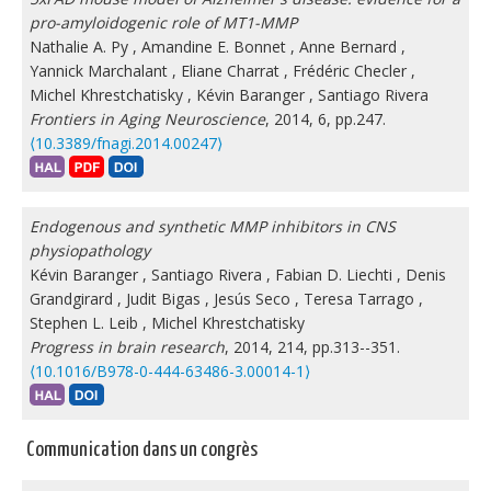
pro-amyloidogenic role of MT1-MMP
Nathalie A. Py
,
Amandine E. Bonnet
,
Anne Bernard
,
Yannick Marchalant
,
Eliane Charrat
,
Frédéric Checler
,
Michel Khrestchatisky
,
Kévin Baranger
,
Santiago Rivera
Frontiers in Aging Neuroscience
, 2014, 6, pp.247.
⟨10.3389/fnagi.2014.00247⟩
Endogenous and synthetic MMP inhibitors in CNS
physiopathology
Kévin Baranger
,
Santiago Rivera
,
Fabian D. Liechti
,
Denis
Grandgirard
,
Judit Bigas
,
Jesús Seco
,
Teresa Tarrago
,
Stephen L. Leib
,
Michel Khrestchatisky
Progress in brain research
, 2014, 214, pp.313--351.
⟨10.1016/B978-0-444-63486-3.00014-1⟩
Communication dans un congrès