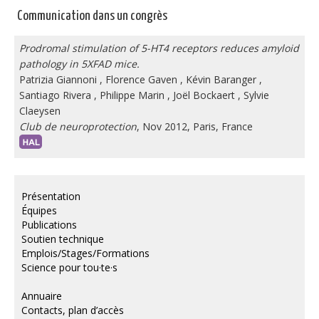
Communication dans un congrès
Prodromal stimulation of 5-HT4 receptors reduces amyloid
pathology in 5XFAD mice.
Patrizia Giannoni
,
Florence Gaven
,
Kévin Baranger
,
Santiago Rivera
,
Philippe Marin
,
Joël Bockaert
,
Sylvie
Claeysen
Club de neuroprotection
, Nov 2012, Paris, France
Présentation
Équipes
Publications
Soutien technique
Emplois/Stages/Formations
Science pour tou·te·s
Annuaire
Contacts, plan d’accès