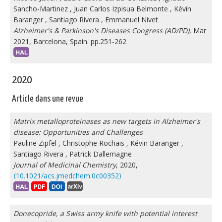
Sancho-Martinez
,
Juan Carlos Izpisua Belmonte
,
Kévin
Baranger
,
Santiago Rivera
,
Emmanuel Nivet
Alzheimer's & Parkinson's Diseases Congress (AD/PD)
, Mar
2021, Barcelona, Spain. pp.251-262
2020
Article dans une revue
Matrix metalloproteinases as new targets in Alzheimer's
disease: Opportunities and Challenges
Pauline Zipfel
,
Christophe Rochais
,
Kévin Baranger
,
Santiago Rivera
,
Patrick Dallemagne
Journal of Medicinal Chemistry
, 2020,
⟨10.1021/acs.jmedchem.0c00352⟩
Donecopride, a Swiss army knife with potential interest