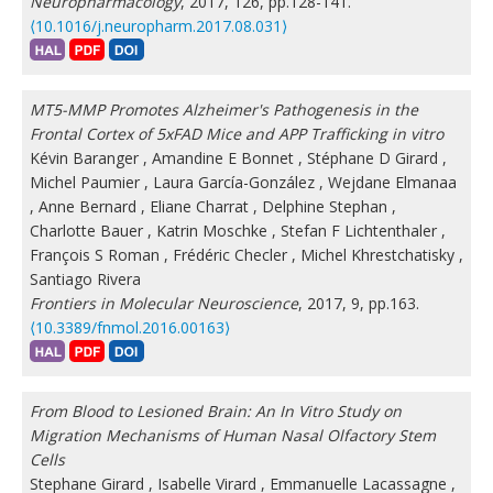
Neuropharmacology
, 2017, 126, pp.128-141.
⟨10.1016/j.neuropharm.2017.08.031⟩
MT5-MMP Promotes Alzheimer's Pathogenesis in the
Frontal Cortex of 5xFAD Mice and APP Trafficking in vitro
Kévin Baranger
,
Amandine E Bonnet
,
Stéphane D Girard
,
Michel Paumier
,
Laura García-González
,
Wejdane Elmanaa
,
Anne Bernard
,
Eliane Charrat
,
Delphine Stephan
,
Charlotte Bauer
,
Katrin Moschke
,
Stefan F Lichtenthaler
,
François S Roman
,
Frédéric Checler
,
Michel Khrestchatisky
,
Santiago Rivera
Frontiers in Molecular Neuroscience
, 2017, 9, pp.163.
⟨10.3389/fnmol.2016.00163⟩
From Blood to Lesioned Brain: An In Vitro Study on
Migration Mechanisms of Human Nasal Olfactory Stem
Cells
Stephane Girard
,
Isabelle Virard
,
Emmanuelle Lacassagne
,