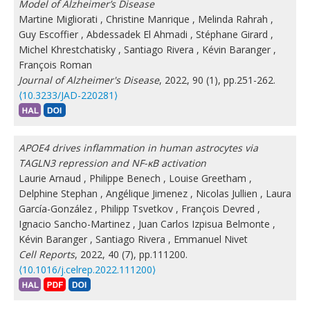
Model of Alzheimer’s Disease
Martine Migliorati
,
Christine Manrique
,
Melinda Rahrah
,
Guy Escoffier
,
Abdessadek El Ahmadi
,
Stéphane Girard
,
Michel Khrestchatisky
,
Santiago Rivera
,
Kévin Baranger
,
François Roman
Journal of Alzheimer's Disease
, 2022, 90 (1), pp.251-262.
⟨10.3233/JAD-220281⟩
APOE4 drives inflammation in human astrocytes via
TAGLN3 repression and NF-κB activation
Laurie Arnaud
,
Philippe Benech
,
Louise Greetham
,
Delphine Stephan
,
Angélique Jimenez
,
Nicolas Jullien
,
Laura
García-González
,
Philipp Tsvetkov
,
François Devred
,
Ignacio Sancho-Martinez
,
Juan Carlos Izpisua Belmonte
,
Kévin Baranger
,
Santiago Rivera
,
Emmanuel Nivet
Cell Reports
, 2022, 40 (7), pp.111200.
⟨10.1016/j.celrep.2022.111200⟩