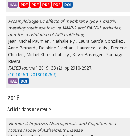
Proamyloidogenic effects of membrane type 1 matrix
metalloproteinase involve MMP-2 and BACE-1 activities,
and the modulation of APP trafficking
Jean-Michel Paumier
,
Nathalie Py
,
Laura García-González
,
Anne Bernard
,
Delphine Stephan
,
Laurence Louis
,
Frédéric
Checler
,
Michel Khrestchatisky
,
Kévin Baranger
,
Santiago
Rivera
FASEB Journal
, 2019, 33 (2), pp.2910-2927.
⟨10.1096/fj.201801076R⟩
2018
Article dans une revue
Vitamin D Improves Neurogenesis and Cognition in a
Mouse Model of Alzheimer’s Disease