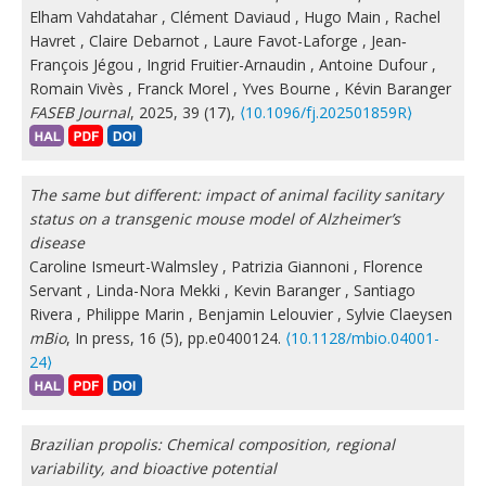
Elham Vahdatahar
,
Clément Daviaud
,
Hugo Main
,
Rachel
Havret
,
Claire Debarnot
,
Laure Favot-Laforge
,
Jean‐
François Jégou
,
Ingrid Fruitier-Arnaudin
,
Antoine Dufour
,
Romain Vivès
,
Franck Morel
,
Yves Bourne
,
Kévin Baranger
FASEB Journal
, 2025, 39 (17),
⟨10.1096/fj.202501859R⟩
The same but different: impact of animal facility sanitary
status on a transgenic mouse model of Alzheimer’s
disease
Caroline Ismeurt-Walmsley
,
Patrizia Giannoni
,
Florence
Servant
,
Linda-Nora Mekki
,
Kevin Baranger
,
Santiago
Rivera
,
Philippe Marin
,
Benjamin Lelouvier
,
Sylvie Claeysen
mBio
, In press, 16 (5), pp.e0400124.
⟨10.1128/mbio.04001-
24⟩
Brazilian propolis: Chemical composition, regional
variability, and bioactive potential