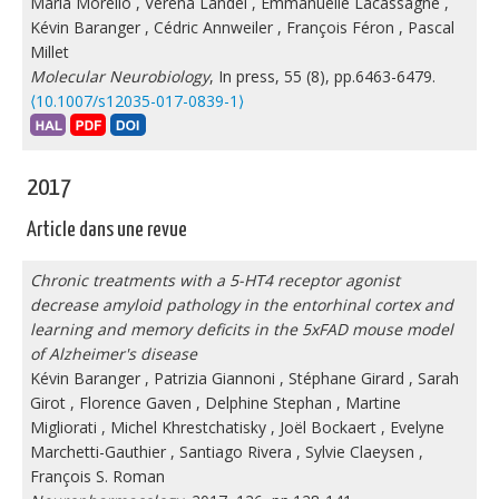
Maria Morello
,
Véréna Landel
,
Emmanuelle Lacassagne
,
Kévin Baranger
,
Cédric Annweiler
,
François Féron
,
Pascal
Millet
Molecular Neurobiology
, In press, 55 (8), pp.6463-6479.
⟨10.1007/s12035-017-0839-1⟩
2017
Article dans une revue
Chronic treatments with a 5-HT4 receptor agonist
decrease amyloid pathology in the entorhinal cortex and
learning and memory deficits in the 5xFAD mouse model
of Alzheimer's disease
Kévin Baranger
,
Patrizia Giannoni
,
Stéphane Girard
,
Sarah
Girot
,
Florence Gaven
,
Delphine Stephan
,
Martine
Migliorati
,
Michel Khrestchatisky
,
Joël Bockaert
,
Evelyne
Marchetti-Gauthier
,
Santiago Rivera
,
Sylvie Claeysen
,
François S. Roman