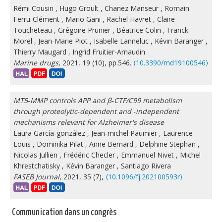
Rémi Cousin
,
Hugo Groult
,
Chanez Manseur
,
Romain
Ferru-Clément
,
Mario Gani
,
Rachel Havret
,
Claire
Toucheteau
,
Grégoire Prunier
,
Béatrice Colin
,
Franck
Morel
,
Jean-Marie Piot
,
Isabelle Lanneluc
,
Kévin Baranger
,
Thierry Maugard
,
Ingrid Fruitier-Arnaudin
Marine drugs
, 2021, 19 (10), pp.546.
⟨10.3390/md19100546⟩
MT5‐MMP controls APP and β‐CTF/C99 metabolism
through proteolytic‐dependent and ‐independent
mechanisms relevant for Alzheimer's disease
Laura García‐gonzález
,
Jean‐michel Paumier
,
Laurence
Louis
,
Dominika Pilat
,
Anne Bernard
,
Delphine Stephan
,
Nicolas Jullien
,
Frédéric Checler
,
Emmanuel Nivet
,
Michel
Khrestchatisky
,
Kévin Baranger
,
Santiago Rivera
FASEB Journal
, 2021, 35 (7),
⟨10.1096/fj.202100593r⟩
Communication dans un congrès