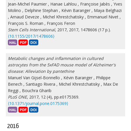
Jean-Michel Paumier
,
Hanae Lahlou
,
Françoise Jabès
,
Yves
Molino
,
Delphine Stephan
,
Kévin Baranger
,
Maya Belghazi
,
Arnaud Deveze
,
Michel Khrestchatisky
,
Emmanuel Nivet
,
François S. Roman
,
François Feron
Stem Cells International
, 2017, 2017, 1478606 (17 p.).
⟨10.1155/2017/1478606⟩
Metabolic changes and inflammation in cultured
astrocytes from the 5xFAD mouse model of Alzheimer's
disease: Alleviation by pantethine
Manuel Van Gijsel-Bonnello
,
Kévin Baranger
,
Philippe
Benech
,
Santiago Rivera
,
Michel Khrestchatisky
,
Max De
Reggi
,
Bouchra Gharib
PLoS ONE
, 2017, 12 (4), pp.e0175369.
⟨10.1371/journal.pone.0175369⟩
2016