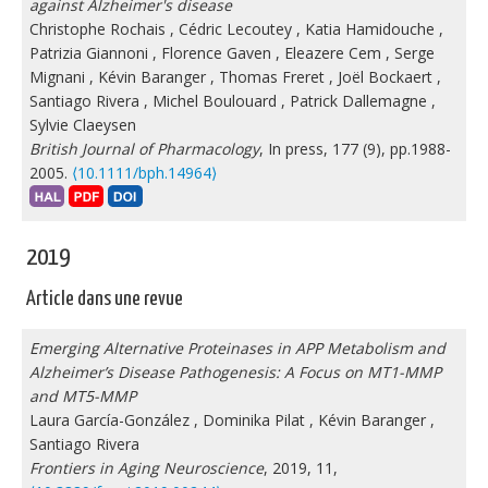
against Alzheimer's disease
Christophe Rochais
,
Cédric Lecoutey
,
Katia Hamidouche
,
Patrizia Giannoni
,
Florence Gaven
,
Eleazere Cem
,
Serge
Mignani
,
Kévin Baranger
,
Thomas Freret
,
Joël Bockaert
,
Santiago Rivera
,
Michel Boulouard
,
Patrick Dallemagne
,
Sylvie Claeysen
British Journal of Pharmacology
, In press, 177 (9), pp.1988-
2005.
⟨10.1111/bph.14964⟩
2019
Article dans une revue
Emerging Alternative Proteinases in APP Metabolism and
Alzheimer’s Disease Pathogenesis: A Focus on MT1-MMP
and MT5-MMP
Laura García-González
,
Dominika Pilat
,
Kévin Baranger
,
Santiago Rivera
Frontiers in Aging Neuroscience
, 2019, 11,