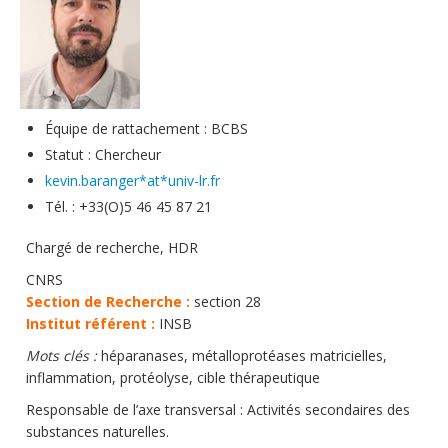
Soutien technique
Données
Emplois/Stages/Formations
Équipe de rattachement : BCBS
Science pour tou·te·s
Statut : Chercheur
Actualités
kevin.baranger*at*univ-lr.fr
Tél. : +33(O)5 46 45 87 21
Chargé de recherche, HDR
CNRS
Section de Recherche :
section 28
Institut référent :
INSB
Mots clés :
héparanases, métalloprotéases matricielles,
inflammation, protéolyse, cible thérapeutique
Responsable de l’axe transversal : Activités secondaires des
substances naturelles.