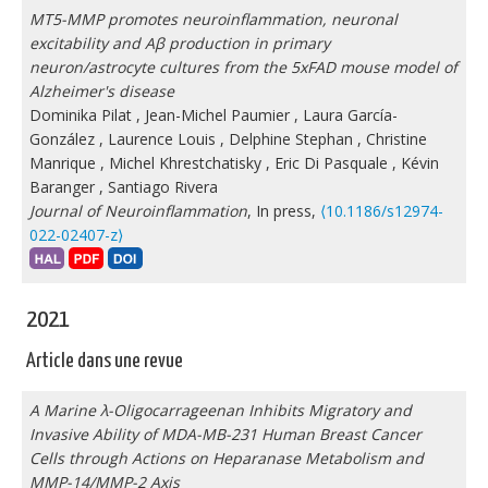
MT5-MMP promotes neuroinflammation, neuronal
excitability and Aβ production in primary
neuron/astrocyte cultures from the 5xFAD mouse model of
Alzheimer's disease
Dominika Pilat
,
Jean-Michel Paumier
,
Laura García-
González
,
Laurence Louis
,
Delphine Stephan
,
Christine
Manrique
,
Michel Khrestchatisky
,
Eric Di Pasquale
,
Kévin
Baranger
,
Santiago Rivera
Journal of Neuroinflammation
, In press,
⟨10.1186/s12974-
022-02407-z⟩
2021
Article dans une revue
A Marine λ-Oligocarrageenan Inhibits Migratory and
Invasive Ability of MDA-MB-231 Human Breast Cancer
Cells through Actions on Heparanase Metabolism and
MMP-14/MMP-2 Axis