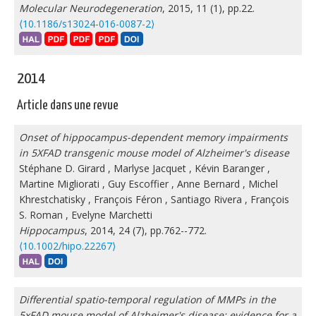
Molecular Neurodegeneration
, 2015, 11 (1), pp.22.
⟨10.1186/s13024-016-0087-2⟩
2014
Article dans une revue
Onset of hippocampus-dependent memory impairments
in 5XFAD transgenic mouse model of Alzheimer's disease
Stéphane D. Girard
,
Marlyse Jacquet
,
Kévin Baranger
,
Martine Migliorati
,
Guy Escoffier
,
Anne Bernard
,
Michel
Khrestchatisky
,
François Féron
,
Santiago Rivera
,
François
S. Roman
,
Evelyne Marchetti
Hippocampus
, 2014, 24 (7), pp.762--772.
⟨10.1002/hipo.22267⟩
Differential spatio-temporal regulation of MMPs in the
5xFAD mouse model of Alzheimer's disease: evidence for a