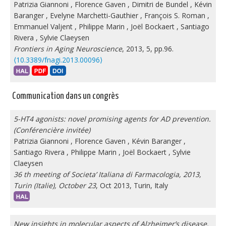
Patrizia Giannoni
,
Florence Gaven
,
Dimitri de Bundel
,
Kévin
Baranger
,
Evelyne Marchetti-Gauthier
,
François S. Roman
,
Emmanuel Valjent
,
Philippe Marin
,
Joël Bockaert
,
Santiago
Rivera
,
Sylvie Claeysen
Frontiers in Aging Neuroscience
, 2013, 5, pp.96.
⟨10.3389/fnagi.2013.00096⟩
Communication dans un congrès
5-HT4 agonists: novel promising agents for AD prevention.
(Conférencière invitée)
Patrizia Giannoni
,
Florence Gaven
,
Kévin Baranger
,
Santiago Rivera
,
Philippe Marin
,
Joël Bockaert
,
Sylvie
Claeysen
36 th meeting of Societa’ Italiana di Farmacologia, 2013,
Turin (Italie), October 23
, Oct 2013, Turin, Italy
New insights in molecular aspects of Alzheimer’s disease.