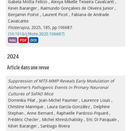
Isabela Motta Felício
,
Alexya Mikelle Teixeira Cavalcanti
,
Kevin Baranger
,
Raimundo Gonçalves de Oliveira Junior
,
Benjamin Poirot
,
Laurent Picot
,
Fabiana de Andrade
Cavalcante
Fitoterapia
, 2025, 185, pp.106687.
⟨10.1016/j.fitote.2025.106687⟩
2024
Article dans une revue
Suppression of MT5-MMP Reveals Early Modulation of
Alzheimer’s Pathogenic Events in Primary Neuronal
Cultures of 5xFAD Mice
Dominika Pilat
,
Jean-Michel Paumier
,
Laurence Louis
,
Christine Manrique
,
Laura García-González
,
Delphine
Stephan
,
Anne Bernard
,
Raphaëlle Pardossi-Piquard
,
Frédéric Checler
,
Michel Khrestchatisky
,
Eric Di Pasquale
,
Kévin Baranger
,
Santiago Rivera