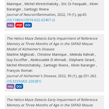
Manrique
,
Michel Khrestchatisky
,
Eric Di Pasquale
,
Kévin
Baranger
,
Santiago Rivera
Journal of Neuroinflammation
, 2022, 19 (1), pp.65.
⟨10.1186/s12974-022-02407-z⟩
The Helico Maze Detects Early Impairment of Reference
Memory at Three Months of Age in the 5XFAD Mouse
Model of Alzheimer’s Disease
Martine Migliorati
,
Christine Manrique
,
Melinda Rahrah
,
Guy Escoffier
,
Abdessadek El Ahmadi
,
Stéphane Girard
,
Michel Khrestchatisky
,
Santiago Rivera
,
Kévin Baranger
,
François Roman
Journal of Alzheimer's Disease
, 2022, 90 (1), pp.251-262.
⟨10.3233/JAD-220281⟩
The Helico Maze Detects Early Impairment of Reference
Memory at Three Months of Age in the 5XFAD Mouse