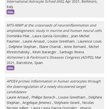
International Astrocyte School (IAS)
, Apr 2021, Bertinoro,
Italy
MT5-MMP at the crossroads of neuroinflammation and
amyloidogenesis: study in murine and human neural cells
Dominika Pilat
,
Laura García-González
,
Jean-Michel
Paumier
,
Laurie Arnaud
,
Louise Greetham
,
Laurence Louis
,
Delphine Stephan
,
Eliane Charrat
,
Anne Bernard
,
Michel
Khrestchatisky
,
Kévin Baranger
,
Santiago Rivera
Alzheimer's & Parkinson's Diseases Congress (AD/PD)
, Mar
2021, Barcelone, Spain
APOE4 primes inflammation in human astrocytes through
the downregulation of a newly discovered target
candidatevv
Laurie Arnaud
,
Phillipe Benech
,
Louise Greetham
,
Delphine
Stephan
,
Angelique Jimenez
,
Stéphane Girard
,
Nicolas
Nicolas Jullien
,
Laura Laura Garcia-Gonzalez
,
Ignacio