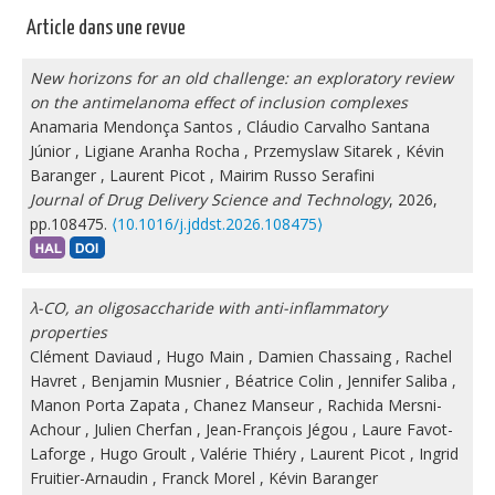
Article dans une revue
New horizons for an old challenge: an exploratory review
on the antimelanoma effect of inclusion complexes
Anamaria Mendonça Santos
,
Cláudio Carvalho Santana
Júnior
,
Ligiane Aranha Rocha
,
Przemyslaw Sitarek
,
Kévin
Baranger
,
Laurent Picot
,
Mairim Russo Serafini
Journal of Drug Delivery Science and Technology
, 2026,
pp.108475.
⟨10.1016/j.jddst.2026.108475⟩
λ-CO, an oligosaccharide with anti-inflammatory
properties
Clément Daviaud
,
Hugo Main
,
Damien Chassaing
,
Rachel
Havret
,
Benjamin Musnier
,
Béatrice Colin
,
Jennifer Saliba
,
Manon Porta Zapata
,
Chanez Manseur
,
Rachida Mersni-
Achour
,
Julien Cherfan
,
Jean-François Jégou
,
Laure Favot-
Laforge
,
Hugo Groult
,
Valérie Thiéry
,
Laurent Picot
,
Ingrid
Fruitier-Arnaudin
,
Franck Morel
,
Kévin Baranger