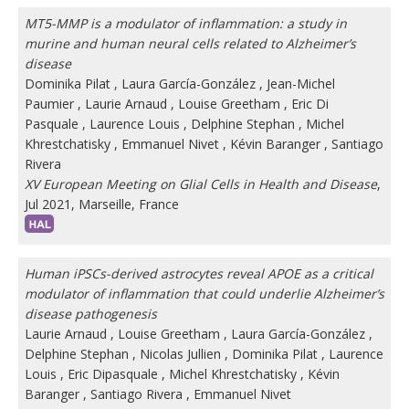
MT5-MMP is a modulator of inflammation: a study in
murine and human neural cells related to Alzheimer’s
disease
Dominika Pilat
,
Laura García-González
,
Jean-Michel
Paumier
,
Laurie Arnaud
,
Louise Greetham
,
Eric Di
Pasquale
,
Laurence Louis
,
Delphine Stephan
,
Michel
Khrestchatisky
,
Emmanuel Nivet
,
Kévin Baranger
,
Santiago
Rivera
XV European Meeting on Glial Cells in Health and Disease
,
Jul 2021, Marseille, France
Human iPSCs-derived astrocytes reveal APOE as a critical
modulator of inflammation that could underlie Alzheimer’s
disease pathogenesis
Laurie Arnaud
,
Louise Greetham
,
Laura García-González
,
Delphine Stephan
,
Nicolas Jullien
,
Dominika Pilat
,
Laurence
Louis
,
Eric Dipasquale
,
Michel Khrestchatisky
,
Kévin
Baranger
,
Santiago Rivera
,
Emmanuel Nivet