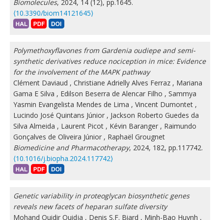
Biomolecules
, 2024, 14 (12), pp.1645.
⟨10.3390/biom14121645⟩
Polymethoxyflavones from Gardenia oudiepe and semi-
synthetic derivatives reduce nociception in mice: Evidence
for the involvement of the MAPK pathway
Clément Daviaud
,
Christiane Adrielly Alves Ferraz
,
Mariana
Gama E Silva
,
Edilson Beserra de Alencar Filho
,
Sammya
Yasmin Evangelista Mendes de Lima
,
Vincent Dumontet
,
Lucindo José Quintans Júnior
,
Jackson Roberto Guedes da
Silva Almeida
,
Laurent Picot
,
Kévin Baranger
,
Raimundo
Gonçalves de Oliveira Júnior
,
Raphaël Grougnet
Biomedicine and Pharmacotherapy
, 2024, 182, pp.117742.
⟨10.1016/j.biopha.2024.117742⟩
Genetic variability in proteoglycan biosynthetic genes
reveals new facets of heparan sulfate diversity
Mohand Ouidir Ouidja
,
Denis S.F. Biard
,
Minh-Bao Huynh
,