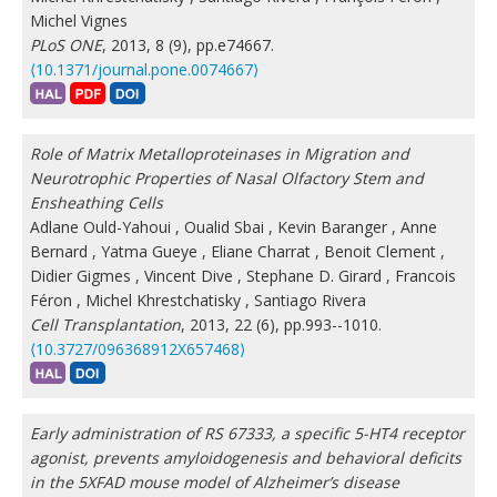
Michel Vignes
PLoS ONE
, 2013, 8 (9), pp.e74667.
⟨10.1371/journal.pone.0074667⟩
Role of Matrix Metalloproteinases in Migration and
Neurotrophic Properties of Nasal Olfactory Stem and
Ensheathing Cells
Adlane Ould-Yahoui
,
Oualid Sbai
,
Kevin Baranger
,
Anne
Bernard
,
Yatma Gueye
,
Eliane Charrat
,
Benoit Clement
,
Didier Gigmes
,
Vincent Dive
,
Stephane D. Girard
,
Francois
Féron
,
Michel Khrestchatisky
,
Santiago Rivera
Cell Transplantation
, 2013, 22 (6), pp.993--1010.
⟨10.3727/096368912X657468⟩
Early administration of RS 67333, a specific 5-HT4 receptor
agonist, prevents amyloidogenesis and behavioral deficits
in the 5XFAD mouse model of Alzheimer’s disease