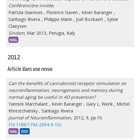
Conférencière invitée.
Patrizia Giannoni
,
Florence Gaven
,
Kévin Baranger
,
Santiago Rivera
,
Philippe Marin
,
Joël Bockaert
,
Sylvie
Claeysen
Sindem
, Mar 2013, Perugia, Italy
2012
Article dans une revue
Can the benefits of cannabinoid receptor stimulation on
neuroinflammation, neurogenesis and memory during
normal aging be useful in AD prevention?
Yannick Marchalant
,
Kevin Baranger
,
Gary L. Wenk
,
Michel
Khrestchatisky
,
Santiago Rivera
Journal of Neuroinflammation
, 2012, 9, pp.10.
⟨10.1186/1742-2094-9-10⟩