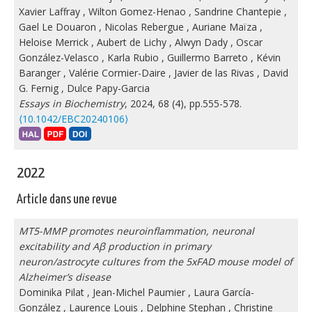
Xavier Laffray
,
Wilton Gomez-Henao
,
Sandrine Chantepie
,
Gael Le Douaron
,
Nicolas Rebergue
,
Auriane Maïza
,
Heloise Merrick
,
Aubert de Lichy
,
Alwyn Dady
,
Oscar
González-Velasco
,
Karla Rubio
,
Guillermo Barreto
,
Kévin
Baranger
,
Valérie Cormier-Daire
,
Javier de las Rivas
,
David
G. Fernig
,
Dulce Papy-Garcia
Essays in Biochemistry
, 2024, 68 (4), pp.555-578.
⟨10.1042/EBC20240106⟩
2022
Article dans une revue
MT5-MMP promotes neuroinflammation, neuronal
excitability and Aβ production in primary
neuron/astrocyte cultures from the 5xFAD mouse model of
Alzheimer’s disease
Dominika Pilat
,
Jean-Michel Paumier
,
Laura García-
González
,
Laurence Louis
,
Delphine Stephan
,
Christine