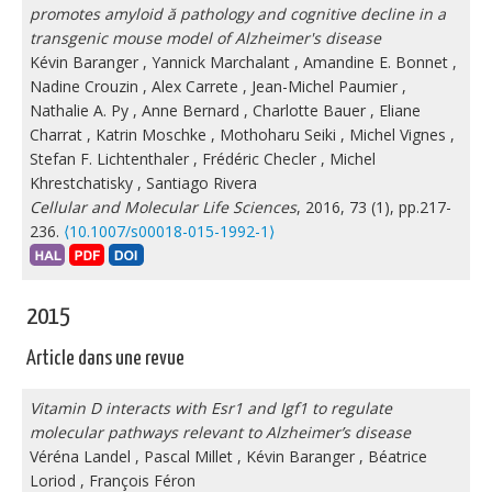
promotes amyloid ă pathology and cognitive decline in a
transgenic mouse model of Alzheimer's disease
Kévin Baranger
,
Yannick Marchalant
,
Amandine E. Bonnet
,
Nadine Crouzin
,
Alex Carrete
,
Jean-Michel Paumier
,
Nathalie A. Py
,
Anne Bernard
,
Charlotte Bauer
,
Eliane
Charrat
,
Katrin Moschke
,
Mothoharu Seiki
,
Michel Vignes
,
Stefan F. Lichtenthaler
,
Frédéric Checler
,
Michel
Khrestchatisky
,
Santiago Rivera
Cellular and Molecular Life Sciences
, 2016, 73 (1), pp.217-
236.
⟨10.1007/s00018-015-1992-1⟩
2015
Article dans une revue
Vitamin D interacts with Esr1 and Igf1 to regulate
molecular pathways relevant to Alzheimer’s disease
Véréna Landel
,
Pascal Millet
,
Kévin Baranger
,
Béatrice
Loriod
,
François Féron