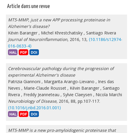
Article dans une revue
MT5-MMP, just a new APP processing proteinase in
Alzheimer's disease?
Kévin Baranger
,
Michel Khrestchatisky
,
Santiago Rivera
Journal of Neuroinflammation
, 2016, 13,
⟨10.1186/s12974-
016-0633-4⟩
Cerebrovascular pathology during the progression of
experimental Alzheimer's disease
Patrizia Giannoni
,
Margarita Arango-Lievano
,
Ines das
Neves
,
Marie-Claude Rousset
,
Kévin Baranger
,
Santiago
Rivera
,
Freddy Jeanneteau
,
Sylvie Claeysen
,
Nicola Marchi
Neurobiology of Disease
, 2016, 88, pp.107-117.
⟨10.1016/j.nbd.2016.01.001⟩
MT5-MMP is a new pro-amyloidogenic proteinase that