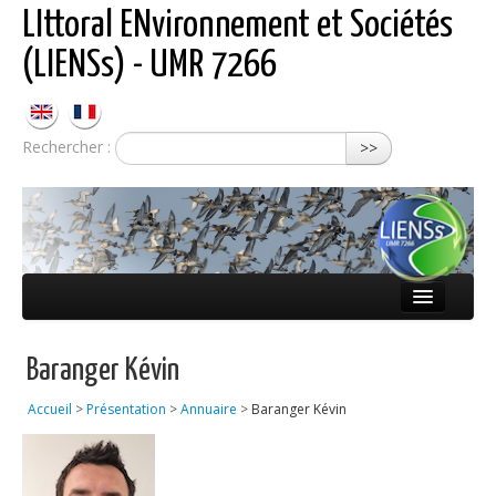
LIttoral ENvironnement et Sociétés
(LIENSs) - UMR 7266
Rechercher :
>>
Présentation
Baranger Kévin
Équipes
Accueil
>
Présentation
>
Annuaire
>
Baranger Kévin
Réseaux
Publications