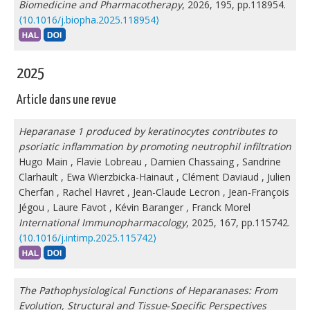
Biomedicine and Pharmacotherapy
, 2026, 195, pp.118954.
⟨10.1016/j.biopha.2025.118954⟩
2025
Article dans une revue
Heparanase 1 produced by keratinocytes contributes to
psoriatic inflammation by promoting neutrophil infiltration
Hugo Main
,
Flavie Lobreau
,
Damien Chassaing
,
Sandrine
Clarhault
,
Ewa Wierzbicka-Hainaut
,
Clément Daviaud
,
Julien
Cherfan
,
Rachel Havret
,
Jean-Claude Lecron
,
Jean-François
Jégou
,
Laure Favot
,
Kévin Baranger
,
Franck Morel
International Immunopharmacology
, 2025, 167, pp.115742.
⟨10.1016/j.intimp.2025.115742⟩
The Pathophysiological Functions of Heparanases: From
Evolution, Structural and Tissue‐Specific Perspectives