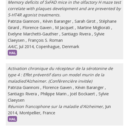
Memory deficits of 5xFAD mice in the olfactory H maze test
correlate with plaques development and are prevented by
5-HT4R agonist treatments.
Patrizia Giannoni
,
Kévin Baranger
,
Sarah Girot
,
Stéphane
Girard
,
Florence Gaven
,
M Jacquet
,
Martine Migliorati
,
Evelyne Marchetti-Gauthier
,
Santiago Rivera
,
Sylvie
Claeysen
,
François S. Roman
AAIC
, Jul 2014, Copenhague, Denmark
Activation chronique du récepteur de la sérotonine de
type 4 : Effet préventif dans un model murin de la
maladied’Alzheimer. (Conférencière invitée)
Patrizia Giannoni
,
Florence Gaven
,
Kévin Baranger
,
Santiago Rivera
,
Philippe Marin
,
Joël Bockaert
,
Sylvie
Claeysen
Réunion francophone sur la maladie d'Alzheimer
, Jun
2014, Montpellier, France