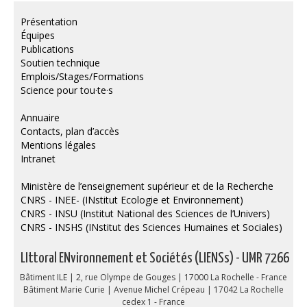
Publications
Présentation
Équipes
Soutien technique
Publications
Soutien technique
Données
Emplois/Stages/Formations
Science pour tou·te·s
Emplois/Stages/Formations
Annuaire
Science pour tou·te·s
Contacts, plan d’accès
Mentions légales
Actualités
Intranet
Ministère de l’enseignement supérieur et de la Recherche
CNRS - INEE- (INstitut Ecologie et Environnement)
CNRS - INSU (Institut National des Sciences de l’Univers)
CNRS - INSHS (INstitut des Sciences Humaines et Sociales)
LIttoral ENvironnement et Sociétés (LIENSs) - UMR 7266
Bâtiment ILE | 2, rue Olympe de Gouges | 17000 La Rochelle - France
Bâtiment Marie Curie | Avenue Michel Crépeau | 17042 La Rochelle
cedex 1 - France