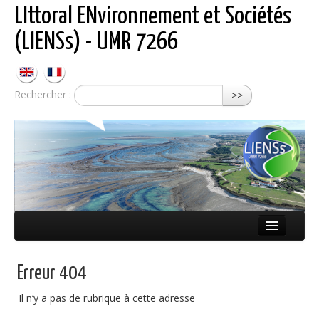
LIttoral ENvironnement et Sociétés
(LIENSs) - UMR 7266
Rechercher :
>>
Présentation
Erreur 404
Équipes
Il n’y a pas de rubrique à cette adresse
Réseaux