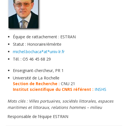
Soutien technique
Données
Emplois/Stages/Formations
Équipe de rattachement : ESTRAN
Science pour tou·te·s
Statut : Honoraire/émérite
Actualités
michel.bochaca*at*univ-lr.fr
Tél. : O5 46 45 68 29
Enseignant-chercheur, PR 1
Université de La Rochelle
Section de Recherche :
CNU 21
Institut scientifique du CNRS référent :
INSHS
Mots clés :
Villes portuaires, sociétés littorales, espaces
maritimes et littoraux, relations hommes – milieu
Responsable de l’équipe ESTRAN