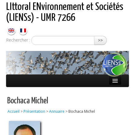
LIttoral ENvironnement et Sociétés
(LIENSs) - UMR 7266
Rechercher :
>>
Présentation
Bochaca Michel
Équipes
Accueil
>
Présentation
>
Annuaire
>
Bochaca Michel
Réseaux
Publications