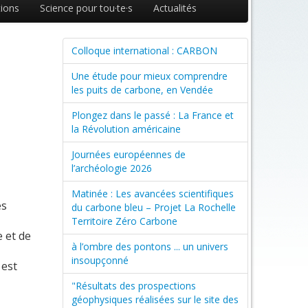
ions
Science pour tou·te·s
Actualités
Colloque international : CARBON
Une étude pour mieux comprendre
les puits de carbone, en Vendée
Plongez dans le passé : La France et
la Révolution américaine
Journées européennes de
l’archéologie 2026
Matinée : Les avancées scientifiques
es
du carbone bleu – Projet La Rochelle
Territoire Zéro Carbone
 et de
à l’ombre des pontons ... un univers
insoupçonné
 est
"Résultats des prospections
géophysiques réalisées sur le site des