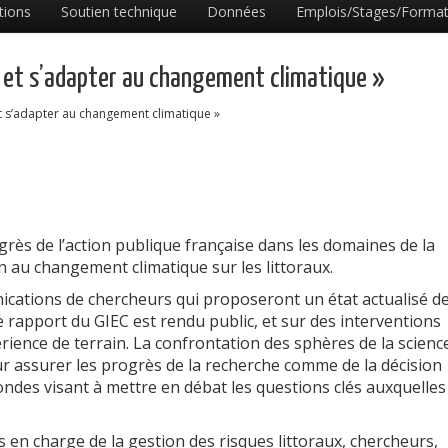
tions
Soutien technique
Données
Emplois/Stages/Format
ux et s’adapter au changement climatique »
et s’adapter au changement climatique »
grès de l’action publique française dans les domaines de la
on au changement climatique sur les littoraux.
unications de chercheurs qui proposeront un état actualisé d
 rapport du GIEC est rendu public, et sur des interventions
ience de terrain. La confrontation des sphères de la science
ur assurer les progrès de la recherche comme de la décision
ondes visant à mettre en débat les questions clés auxquelles
s en charge de la gestion des risques littoraux, chercheurs,