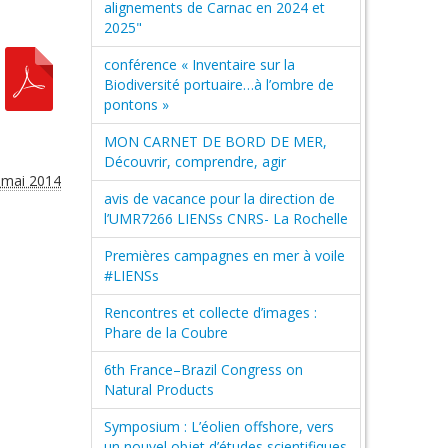
alignements de Carnac en 2024 et
2025"
conférence « Inventaire sur la
Biodiversité portuaire…à l’ombre de
pontons »
MON CARNET DE BORD DE MER,
Découvrir, comprendre, agir
5 mai 2014
avis de vacance pour la direction de
l’UMR7266 LIENSs CNRS- La Rochelle
Premières campagnes en mer à voile
#LIENSs
Rencontres et collecte d’images :
Phare de la Coubre
6th France–Brazil Congress on
Natural Products
Symposium : L’éolien offshore, vers
un nouvel objet d’études scientifiques