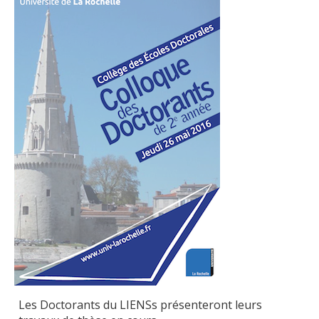
Publications
Soutien technique
Données
Emplois/Stages/Formations
Science pour tou·te·s
Actualités
Les Doctorants du LIENSs présenteront leurs