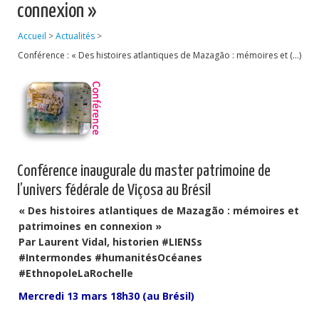
connexion »
Publications
Accueil
>
Actualités
>
Soutien technique
Conférence : « Des histoires atlantiques de Mazagão : mémoires et (…)
Données
Emplois/Stages/Formations
Science pour tou·te·s
Actualités
Conférence inaugurale du master patrimoine de
l’univers fédérale de Viçosa au Brésil
« Des histoires atlantiques de Mazagão : mémoires et
patrimoines en connexion »
Par Laurent Vidal, historien #LIENSs
#Intermondes #humanitésOcéanes
#EthnopoleLaRochelle
Mercredi 13 mars 18h30 (au Brésil)