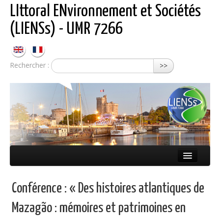
LIttoral ENvironnement et Sociétés
(LIENSs) - UMR 7266
Rechercher :
>>
Présentation
Conférence : « Des histoires atlantiques de
Équipes
Mazagão : mémoires et patrimoines en
Réseaux