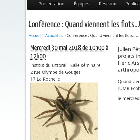
Présentation
Équipes
Réseaux
Publica
Conférence : Quand viennent les flots..
Accueil
>
Actualités
>
Conférence : Quand viennent les flots...Un
Mercredi 30 mai 2018 de 10h00
à
Julien Pé
projets i
12h00
Fier d’Ar
Institut du Littoral - Salle séminaire
arthropod
2 rue Olympe de Gouges
17 La Rochelle
Quand vienn
l’UMR Ecob
le mercred