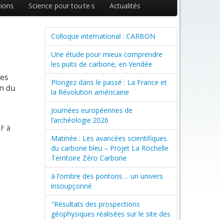
ions
Science pour tou·te·s
Actualités
Colloque international : CARBON
Une étude pour mieux comprendre
les puits de carbone, en Vendée
les
Plongez dans le passé : La France et
in du
la Révolution américaine
Journées européennes de
l’archéologie 2026
CF à
Matinée : Les avancées scientifiques
du carbone bleu – Projet La Rochelle
Territoire Zéro Carbone
à l’ombre des pontons ... un univers
insoupçonné
"Résultats des prospections
géophysiques réalisées sur le site des