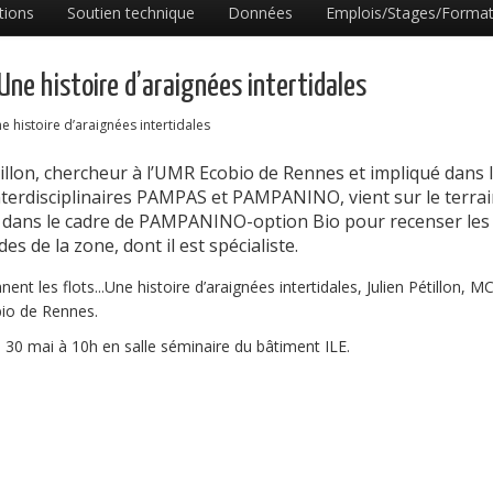
tions
Soutien technique
Données
Emplois/Stages/Format
.Une histoire d’araignées intertidales
e histoire d’araignées intertidales
tillon, chercheur à l’UMR Ecobio de Rennes et impliqué dans 
nterdisciplinaires PAMPAS et PAMPANINO, vient sur le terra
s dans le cadre de PAMPANINO-option Bio pour recenser les
es de la zone, dont il est spécialiste.
ent les flots...Une histoire d’araignées intertidales, Julien Pétillon, M
io de Rennes.
i 30 mai à 10h en salle séminaire du bâtiment ILE.