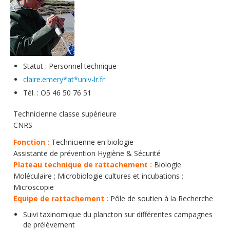
Soutien technique
Données
Emplois/Stages/Formations
Statut : Personnel technique
Science pour tou·te·s
claire.emery*at*univ-lr.fr
Actualités
Tél. : O5 46 50 76 51
Technicienne classe supérieure
CNRS
Fonction :
Technicienne en biologie
Assistante de prévention Hygiène & Sécurité
Plateau technique de rattachement :
Biologie
Moléculaire ; Microbiologie cultures et incubations ;
Microscopie
Equipe de rattachement :
Pôle de soutien à la Recherche
Suivi taxinomique du plancton sur différentes campagnes
de prélèvement