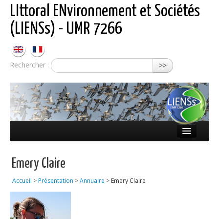
LIttoral ENvironnement et Sociétés
(LIENSs) - UMR 7266
Rechercher :
>>
Présentation
Emery Claire
Équipes
Accueil
>
Présentation
>
Annuaire
>
Emery Claire
Réseaux
Publications