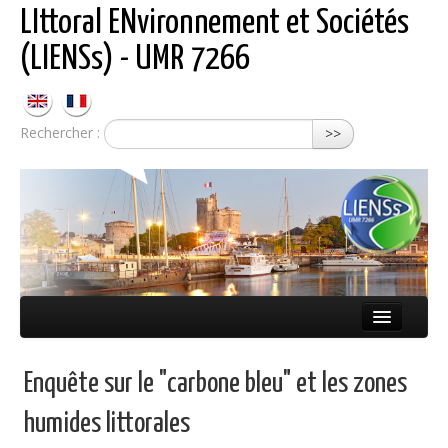
LIttoral ENvironnement et Sociétés
(LIENSs) - UMR 7266
Rechercher :
>>
Présentation
Enquête sur le "carbone bleu" et les zones
Équipes
humides littorales
Réseaux