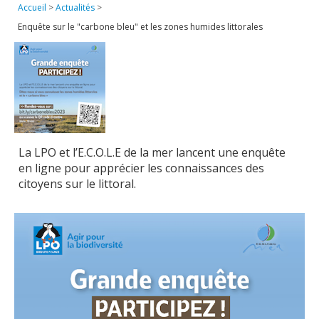
Accueil
>
Actualités
>
Publications
Enquête sur le "carbone bleu" et les zones humides littorales
Soutien technique
Données
Emplois/Stages/Formations
Science pour tou·te·s
La LPO et l’E.C.O.L.E de la mer lancent une enquête
Actualités
en ligne pour apprécier les connaissances des
citoyens sur le littoral.