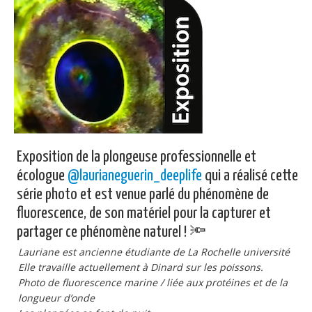
Publications
Soutien technique
Données
Emplois/Stages/Formations
Science pour tou·te·s
Actualités
Exposition de la plongeuse professionnelle et
écologue
@laurianeguerin_deeplife
qui a réalisé cette
série photo et est venue parlé du phénomène de
fluorescence, de son matériel pour la capturer et
partager ce phénomène naturel ! 🔦
Lauriane est ancienne étudiante de La Rochelle université
Elle travaille actuellement à Dinard sur les poissons.
Photo de fluorescence marine / liée aux protéines et de la
longueur d’onde