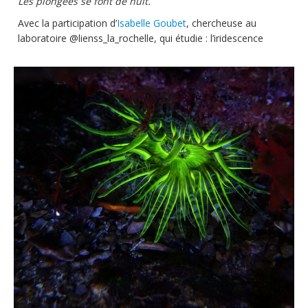
Les plongées se font de nuit.
Avec la participation d’
Isabelle Goubet
, chercheuse au
laboratoire @lienss_la_rochelle, qui étudie : l’iridescence