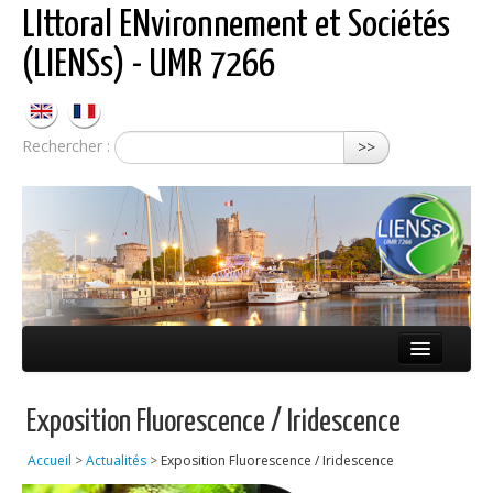
LIttoral ENvironnement et Sociétés
(LIENSs) - UMR 7266
Rechercher :
>>
Présentation
Exposition Fluorescence / Iridescence
Équipes
Accueil
>
Actualités
>
Exposition Fluorescence / Iridescence
Réseaux