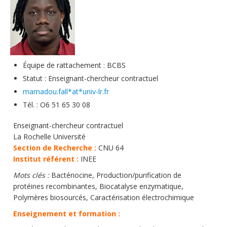
Soutien technique
Données
Emplois/Stages/Formations
Équipe de rattachement : BCBS
Science pour tou·te·s
Statut : Enseignant-chercheur contractuel
Actualités
mamadou.fall*at*univ-lr.fr
Tél. : O6 51 65 30 08
Enseignant-chercheur contractuel
La Rochelle Université
Section de Recherche :
CNU 64
Institut référent :
INEE
Mots clés :
Bactériocine, Production/purification de
protéines recombinantes, Biocatalyse enzymatique,
Polymères biosourcés, Caractérisation électrochimique
Enseignement et formation :