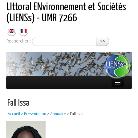
LIttoral ENvironnement et Sociétés
(LIENSs) - UMR 7266
Rechercher :
>>
Présentation
Fall Issa
Équipes
Accueil
>
Présentation
>
Annuaire
>
Fall Issa
Réseaux
Publications