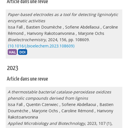
Article dans une revue
Paper-based electrodes as a tool for detecting ligninolytic
enzymatic activities
Issa Fall
,
Bastien Doumèche
,
Sofiene Abdellaoui
,
Caroline
Rémond
,
Harivony Rakotoarivonina
,
Marjorie Ochs
Bioelectrochemistry
, 2024, 156, pp. 108609.
⟨10.1016/j.bioelechem.2023.108609⟩
2023
Article dans une revue
A thermostable bacterial catalase-peroxidase oxidizes
phenolic compounds derived from lignins
Issa Fall
,
Quentin Czerwiec
,
Sofiene Abdellaoui
,
Bastien
Doumèche
,
Marjorie Ochs
,
Caroline Rémond
,
Harivony
Rakotoarivonina
Applied Microbiology and Biotechnology
, 2023, 107 (1),