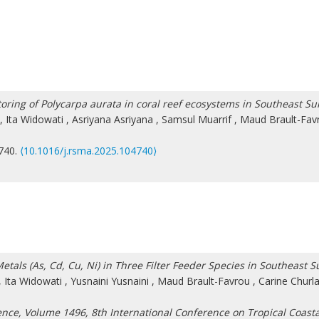
toring of Polycarpa aurata in coral reef ecosystems in Southeast Su
,
Ita Widowati
,
Asriyana Asriyana
,
Samsul Muarrif
,
Maud Brault-Fav
4740.
⟨10.1016/j.rsma.2025.104740⟩
etals (As, Cd, Cu, Ni) in Three Filter Feeder Species in Southeast 
,
Ita Widowati
,
Yusnaini Yusnaini
,
Maud Brault-Favrou
,
Carine Churl
ence, Volume 1496, 8th International Conference on Tropical Coas