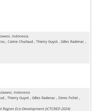
lawesi, Indonesia.
rou
,
Carine Churlaud
,
Thierry Guyot
,
Gilles Radenac
,
Sulawesi, Indonesia
aud
,
Thierry Guyot
,
Gilles Radenac
,
Denis Fichet
,
tal Region Eco-Development (ICTCRED 2024)