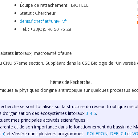
Équipe de rattachement : BIOFEEL
Statut : Chercheur
denis.fichet*at*univ-lr.fr
Tél. : +33(O)5 46 50 76 28
habitats littoraux, macro&méiofaune
 CNU 67éme section, Suppléant dans la CSE Biologie de l’Université 
Thèmes de Recherche.
imiques & physiques d’origine anthropique sur quelques processus é
cherche se sont focalisés sur la structure du réseau trophique méiob
es d’organisation des écosystèmes littoraux
3-4-5
.
ent mes principales activités scientifiques :
 Charente et de son importance dans le fonctionnement du bassin de 
an
) et s’insère dans plusieurs programmes :
POLERON
,
DEFI Cd
et
VO