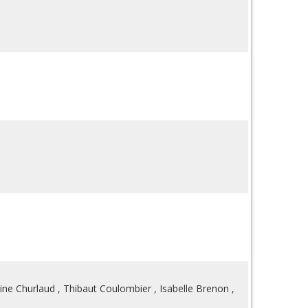
ine Churlaud
,
Thibaut Coulombier
,
Isabelle Brenon
,