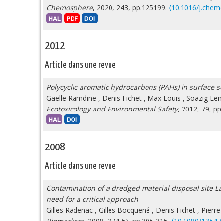
Chemosphere
, 2020, 243, pp.125199.
⟨10.1016/j.che
2012
Article dans une revue
Polycyclic aromatic hydrocarbons (PAHs) in surface s
Gaëlle Ramdine
,
Denis Fichet
,
Max Louis
,
Soazig Le
Ecotoxicology and Environmental Safety
, 2012, 79, pp
2008
Article dans une revue
Contamination of a dredged material disposal site La 
need for a critical approach
Gilles Radenac
,
Gilles Bocquené
,
Denis Fichet
,
Pierr
Biomarkers
, 2008, 3 (4-5), pp.305-315.
⟨10.1080/1354