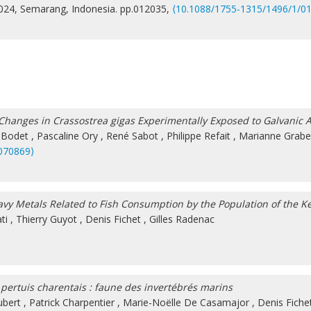
2024, Semarang, Indonesia. pp.012035,
⟨10.1088/1755-1315/1496/1/0
Changes in Crassostrea gigas Experimentally Exposed to Galvanic 
 Bodet
,
Pascaline Ory
,
René Sabot
,
Philippe Refait
,
Marianne Grabe
070869⟩
eavy Metals Related to Fish Consumption by the Population of the K
ti
,
Thierry Guyot
,
Denis Fichet
,
Gilles Radenac
s pertuis charentais : faune des invertébrés marins
ubert
,
Patrick Charpentier
,
Marie-Noëlle De Casamajor
,
Denis Fiche