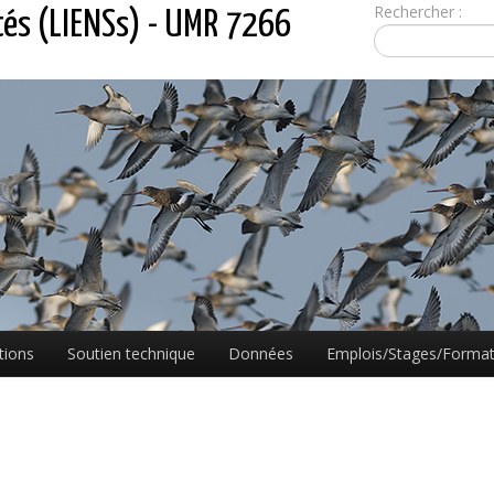
Rechercher :
tés (LIENSs) - UMR 7266
tions
Soutien technique
Données
Emplois/Stages/Format