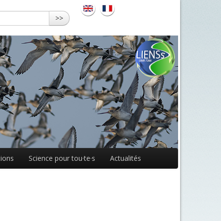
>>
ions
Science pour tou·te·s
Actualités