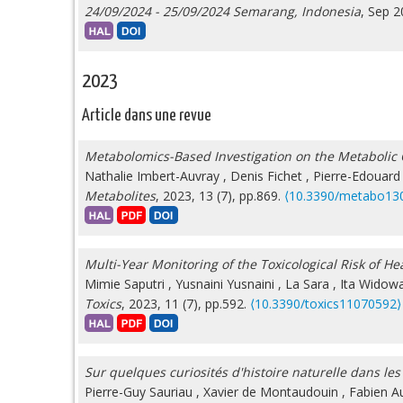
24/09/2024 - 25/09/2024 Semarang, Indonesia
, Sep 
2023
Article dans une revue
Metabolomics-Based Investigation on the Metabolic 
Nathalie Imbert-Auvray
,
Denis Fichet
,
Pierre-Edouard
Metabolites
, 2023, 13 (7), pp.869.
⟨10.3390/metabo13
Multi-Year Monitoring of the Toxicological Risk of H
Mimie Saputri
,
Yusnaini Yusnaini
,
La Sara
,
Ita Widowa
Toxics
, 2023, 11 (7), pp.592.
⟨10.3390/toxics11070592⟩
Sur quelques curiosités d'histoire naturelle dans le
Pierre-Guy Sauriau
,
Xavier de Montaudouin
,
Fabien A