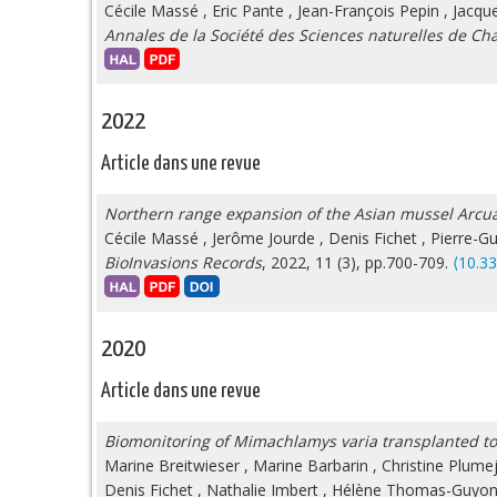
Cécile Massé
,
Eric Pante
,
Jean-François Pepin
,
Jacqu
Annales de la Société des Sciences naturelles de Ch
2022
Article dans une revue
Northern range expansion of the Asian mussel Arcuat
Cécile Massé
,
Jerôme Jourde
,
Denis Fichet
,
Pierre-Gu
BioInvasions Records
, 2022, 11 (3), pp.700-709.
⟨10.33
2020
Article dans une revue
Biomonitoring of Mimachlamys varia transplanted to 
Marine Breitwieser
,
Marine Barbarin
,
Christine Plume
Denis Fichet
,
Nathalie Imbert
,
Hélène Thomas-Guyo