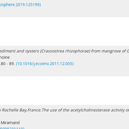
mosphere.2019.125199⟩
ediment and oysters (Crassostrea rhizophorae) from mangrove of Gu
moine
.80 - 89.
⟨10.1016/j.ecoenv.2011.12.005⟩
Rochelle Bay,France.The use of the acetylcholinesterase activity of 
e Miramand
75098231110⟩