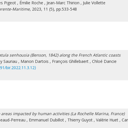
es Pigeot
,
Émilie Roche
,
Jean-Marc Thirion
,
Julie Vollette
arente-Maritime
, 2023, 11 (5), pp.533-548
ula senhousia (Benson, 1842) along the French Atlantic coasts
y Sauriau
,
Manon Dartois
,
François Ghillebaert
,
Chloé Dancie
91/bir.2022.11.3.12⟩
areas impacted by human activities (La Rochelle Marina, France)
jeaud-Perreau
,
Emmanuel Dubillot
,
Thierry Guyot
,
Valérie Huet
,
Car
n