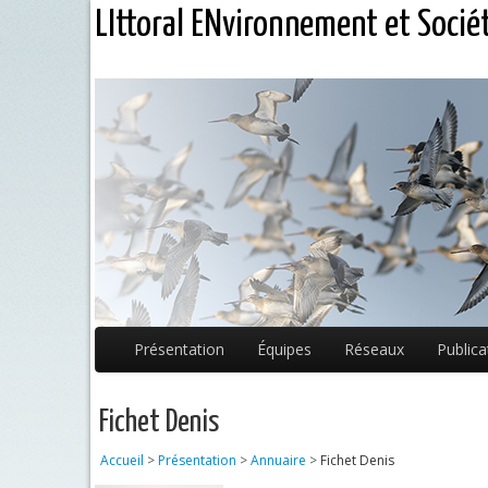
LIttoral ENvironnement et Socié
Présentation
Équipes
Réseaux
Publica
Fichet Denis
Accueil
>
Présentation
>
Annuaire
>
Fichet Denis