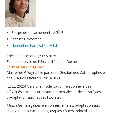
Soutien technique
Données
Emplois/Stages/Formations
Équipe de rattachement : AGÎLE
Science pour tou·te·s
Statut : Doctorant
Actualités
clementine.harel*at*univ-lr.fr
Thèse de doctorat (2022-2025)
Ecole doctorale de l’Université de La Rochelle
Formation d’origine :
Master de Géographie parcours Gestion des Catastrophes et
des Risques Naturels, 2019-2021
(2022-2025) Vers une modélisation relationnelle des
inégalités sociales et environnementales et des stratégies
d’adaptation aux risques littoraux.
Mots clés :
inégalités environnementales, adaptation aux
changements climatiques, risques côtiers, relocalisation