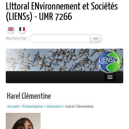
LIttoral ENvironnement et Sociétés
(LIENSs) - UMR 7266
Rechercher :
>>
Présentation
Harel Clémentine
Équipes
Accueil
>
Présentation
>
Annuaire
>
Harel Clémentine
Réseaux
Publications