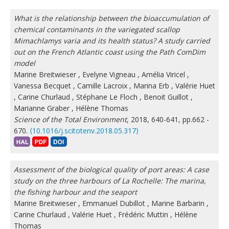
What is the relationship between the bioaccumulation of
chemical contaminants in the variegated scallop
Mimachlamys varia and its health status? A study carried
out on the French Atlantic coast using the Path ComDim
model
Marine Breitwieser
,
Evelyne Vigneau
,
Amélia Viricel
,
Vanessa Becquet
,
Camille Lacroix
,
Marina Erb
,
Valérie Huet
,
Carine Churlaud
,
Stéphane Le Floch
,
Benoit Guillot
,
Marianne Graber
,
Hélène Thomas
Science of the Total Environment
, 2018, 640-641, pp.662 -
670.
⟨10.1016/j.scitotenv.2018.05.317⟩
Assessment of the biological quality of port areas: A case
study on the three harbours of La Rochelle: The marina,
the fishing harbour and the seaport
Marine Breitwieser
,
Emmanuel Dubillot
,
Marine Barbarin
,
Carine Churlaud
,
Valérie Huet
,
Frédéric Muttin
,
Hélène
Thomas