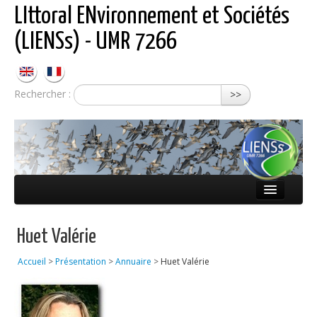
LIttoral ENvironnement et Sociétés
(LIENSs) - UMR 7266
Rechercher :
>>
Présentation
Huet Valérie
Équipes
Accueil
>
Présentation
>
Annuaire
>
Huet Valérie
Réseaux
Publications