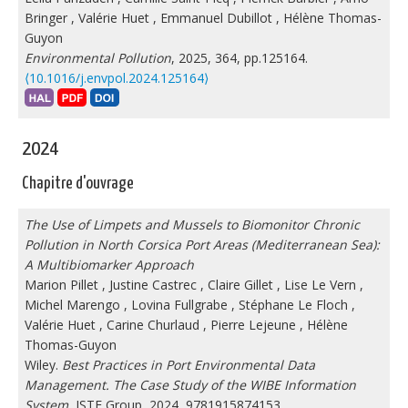
Bringer
,
Valérie Huet
,
Emmanuel Dubillot
,
Hélène Thomas-
Guyon
Environmental Pollution
, 2025, 364, pp.125164.
⟨10.1016/j.envpol.2024.125164⟩
2024
Chapitre d'ouvrage
The Use of Limpets and Mussels to Biomonitor Chronic
Pollution in North Corsica Port Areas (Mediterranean Sea):
A Multibiomarker Approach
Marion Pillet
,
Justine Castrec
,
Claire Gillet
,
Lise Le Vern
,
Michel Marengo
,
Lovina Fullgrabe
,
Stéphane Le Floch
,
Valérie Huet
,
Carine Churlaud
,
Pierre Lejeune
,
Hélène
Thomas-Guyon
Wiley.
Best Practices in Port Environmental Data
Management. The Case Study of the WIBE Information
System
, ISTE Group, 2024, 9781915874153