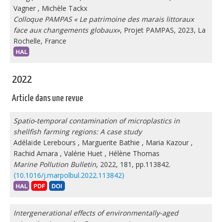
Vagner
,
Michèle Tackx
Colloque PAMPAS « Le patrimoine des marais littoraux
face aux changements globaux»
, Projet PAMPAS, 2023, La
Rochelle, France
2022
Article dans une revue
Spatio-temporal contamination of microplastics in
shellfish farming regions: A case study
Adélaïde Lerebours
,
Marguerite Bathie
,
Maria Kazour
,
Rachid Amara
,
Valérie Huet
,
Hélène Thomas
Marine Pollution Bulletin
, 2022, 181, pp.113842.
⟨10.1016/j.marpolbul.2022.113842⟩
Intergenerational effects of environmentally-aged