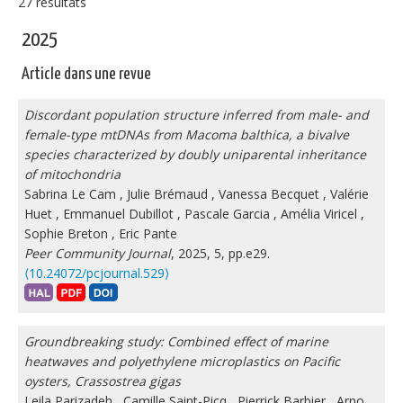
27 résultats
2025
Article dans une revue
Discordant population structure inferred from male- and
female-type mtDNAs from Macoma balthica, a bivalve
species characterized by doubly uniparental inheritance
of mitochondria
Sabrina Le Cam
,
Julie Brémaud
,
Vanessa Becquet
,
Valérie
Huet
,
Emmanuel Dubillot
,
Pascale Garcia
,
Amélia Viricel
,
Sophie Breton
,
Eric Pante
Peer Community Journal
, 2025, 5, pp.e29.
⟨10.24072/pcjournal.529⟩
Groundbreaking study: Combined effect of marine
heatwaves and polyethylene microplastics on Pacific
oysters, Crassostrea gigas
Leila Parizadeh
,
Camille Saint-Picq
,
Pierrick Barbier
,
Arno