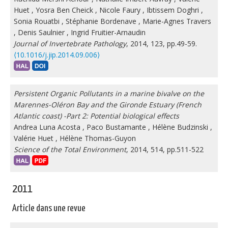
Huet
,
Yosra Ben Cheick
,
Nicole Faury
,
Ibtissem Doghri
,
Sonia Rouatbi
,
Stéphanie Bordenave
,
Marie-Agnes Travers
,
Denis Saulnier
,
Ingrid Fruitier-Arnaudin
Journal of Invertebrate Pathology
, 2014, 123, pp.49-59.
⟨10.1016/j.jip.2014.09.006⟩
Persistent Organic Pollutants in a marine bivalve on the
Marennes-Oléron Bay and the Gironde Estuary (French
Atlantic coast) -Part 2: Potential biological effects
Andrea Luna Acosta
,
Paco Bustamante
,
Hélène Budzinski
,
Valérie Huet
,
Hélène Thomas-Guyon
Science of the Total Environment
, 2014, 514, pp.511-522
2011
Article dans une revue