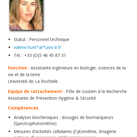
Soutien technique
Données
Emplois/Stages/Formations
Statut : Personnel technique
Science pour tou·te·s
valerie.huet*at*univ-lr.fr
Actualités
Tél. : +33 (O)5 46 45 87 31
Fonction :
Assistante ingénieure en biologie, sciences de la
vie et de la terre
Université de La Rochelle
Equipe de rattachement :
Pôle de soutien à la Recherche
Assistante de Prévention Hygiène & Sécurité
Compétences
Analyses biochimiques : dosages de biomarqueurs
(Spectrophotométrie)
Mesures d’activités cellulaires (Cytométrie, Imagerie