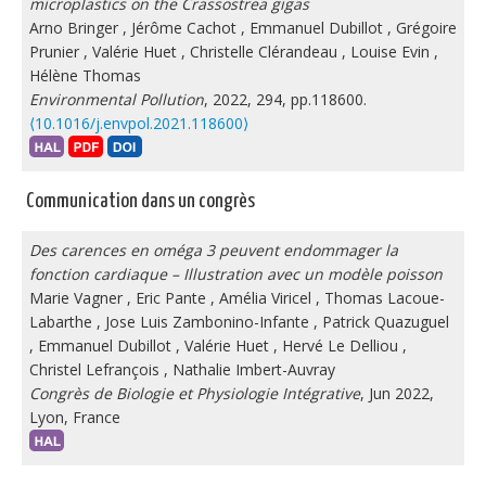
microplastics on the Crassostrea gigas
Arno Bringer
,
Jérôme Cachot
,
Emmanuel Dubillot
,
Grégoire
Prunier
,
Valérie Huet
,
Christelle Clérandeau
,
Louise Evin
,
Hélène Thomas
Environmental Pollution
, 2022, 294, pp.118600.
⟨10.1016/j.envpol.2021.118600⟩
Communication dans un congrès
Des carences en oméga 3 peuvent endommager la
fonction cardiaque – Illustration avec un modèle poisson
Marie Vagner
,
Eric Pante
,
Amélia Viricel
,
Thomas Lacoue-
Labarthe
,
Jose Luis Zambonino-Infante
,
Patrick Quazuguel
,
Emmanuel Dubillot
,
Valérie Huet
,
Hervé Le Delliou
,
Christel Lefrançois
,
Nathalie Imbert-Auvray
Congrès de Biologie et Physiologie Intégrative
, Jun 2022,
Lyon, France