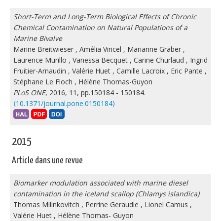
Short-Term and Long-Term Biological Effects of Chronic
Chemical Contamination on Natural Populations of a
Marine Bivalve
Marine Breitwieser
,
Amélia Viricel
,
Marianne Graber
,
Laurence Murillo
,
Vanessa Becquet
,
Carine Churlaud
,
Ingrid
Fruitier-Arnaudin
,
Valérie Huet
,
Camille Lacroix
,
Eric Pante
,
Stéphane Le Floch
,
Hélène Thomas-Guyon
PLoS ONE
, 2016, 11, pp.150184 - 150184.
⟨10.1371/journal.pone.0150184⟩
2015
Article dans une revue
Biomarker modulation associated with marine diesel
contamination in the iceland scallop (Chlamys islandica)
Thomas Milinkovitch
,
Perrine Geraudie
,
Lionel Camus
,
Valérie Huet
,
Hélène Thomas- Guyon