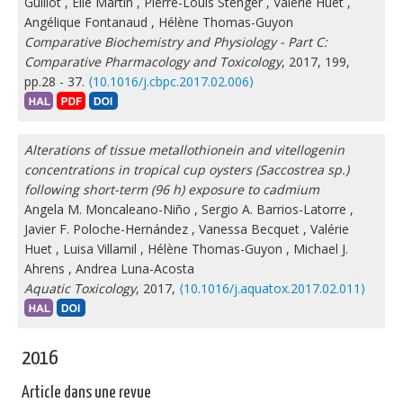
Guillot
,
Elie Martin
,
Pierre-Louis Stenger
,
Valérie Huet
,
Angélique Fontanaud
,
Hélène Thomas-Guyon
Comparative Biochemistry and Physiology - Part C:
Comparative Pharmacology and Toxicology
, 2017, 199,
pp.28 - 37.
⟨10.1016/j.cbpc.2017.02.006⟩
Alterations of tissue metallothionein and vitellogenin
concentrations in tropical cup oysters (Saccostrea sp.)
following short-term (96 h) exposure to cadmium
Angela M. Moncaleano-Niño
,
Sergio A. Barrios-Latorre
,
Javier F. Poloche-Hernández
,
Vanessa Becquet
,
Valérie
Huet
,
Luisa Villamil
,
Hélène Thomas-Guyon
,
Michael J.
Ahrens
,
Andrea Luna-Acosta
Aquatic Toxicology
, 2017,
⟨10.1016/j.aquatox.2017.02.011⟩
2016
Article dans une revue