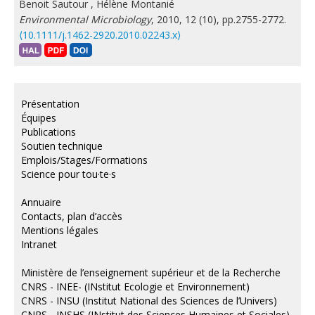
Benoit Sautour
,
Hélène Montanié
Environmental Microbiology
, 2010, 12 (10), pp.2755-2772.
⟨10.1111/j.1462-2920.2010.02243.x⟩
Présentation
Équipes
Publications
Soutien technique
Emplois/Stages/Formations
Science pour tou·te·s
Annuaire
Contacts, plan d’accès
Mentions légales
Intranet
Ministère de l’enseignement supérieur et de la Recherche
CNRS - INEE- (INstitut Ecologie et Environnement)
CNRS - INSU (Institut National des Sciences de l’Univers)
CNRS - INSHS (INstitut des Sciences Humaines et Sociales)