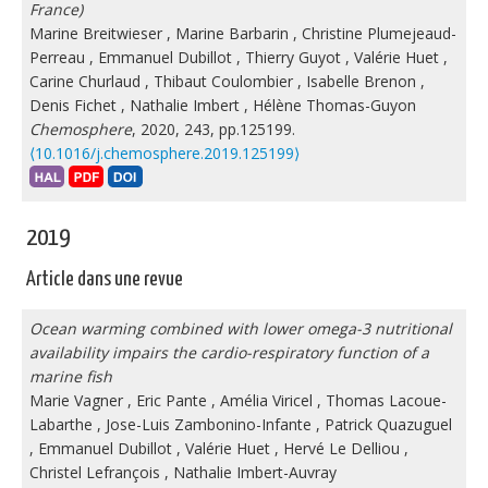
France)
Marine Breitwieser
,
Marine Barbarin
,
Christine Plumejeaud-
Perreau
,
Emmanuel Dubillot
,
Thierry Guyot
,
Valérie Huet
,
Carine Churlaud
,
Thibaut Coulombier
,
Isabelle Brenon
,
Denis Fichet
,
Nathalie Imbert
,
Hélène Thomas-Guyon
Chemosphere
, 2020, 243, pp.125199.
⟨10.1016/j.chemosphere.2019.125199⟩
2019
Article dans une revue
Ocean warming combined with lower omega-3 nutritional
availability impairs the cardio-respiratory function of a
marine fish
Marie Vagner
,
Eric Pante
,
Amélia Viricel
,
Thomas Lacoue-
Labarthe
,
Jose-Luis Zambonino-Infante
,
Patrick Quazuguel
,
Emmanuel Dubillot
,
Valérie Huet
,
Hervé Le Delliou
,
Christel Lefrançois
,
Nathalie Imbert-Auvray