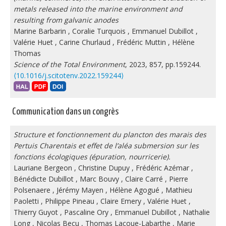
metals released into the marine environment and
resulting from galvanic anodes
Marine Barbarin
,
Coralie Turquois
,
Emmanuel Dubillot
,
Valérie Huet
,
Carine Churlaud
,
Frédéric Muttin
,
Hélène
Thomas
Science of the Total Environment
, 2023, 857, pp.159244.
⟨10.1016/j.scitotenv.2022.159244⟩
Communication dans un congrès
Structure et fonctionnement du plancton des marais des
Pertuis Charentais et effet de l’aléa submersion sur les
fonctions écologiques (épuration, nourricerie).
Lauriane Bergeon
,
Christine Dupuy
,
Frédéric Azémar
,
Bénédicte Dubillot
,
Marc Bouvy
,
Claire Carré
,
Pierre
Polsenaere
,
Jérémy Mayen
,
Hélène Agogué
,
Mathieu
Paoletti
,
Philippe Pineau
,
Claire Emery
,
Valérie Huet
,
Thierry Guyot
,
Pascaline Ory
,
Emmanuel Dubillot
,
Nathalie
Long
,
Nicolas Becu
,
Thomas Lacoue-Labarthe
,
Marie