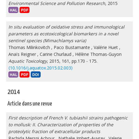
Environmental Science and Pollution Research
, 2015
In situ evaluation of oxidative stress and immunological
parameters as ecotoxicological biomarkers in a novel
sentinel species (Mimachlamys varia)
Thomas Milinkovitch
,
Paco Bustamante
,
Valérie Huet
,
Anaïs Reigner
,
Carine Churlaud
,
Hélène Thomas-Guyon
Aquatic Toxicology
, 2015, 161, pp.170 - 175.
⟨10.1016/j.aquatox.2015.02.003⟩
2014
Article dans une revue
First description of French V. tubiashii strains pathogenic
to mollusk: II. Characterization of properties of the
proteolytic fraction of extracellular products
Rachida Mersni Achour
,
Nathalie Imbert-Auvray
,
Valerie