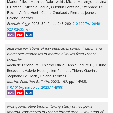
Marion Pillet
,
Mathilde Dabrowski
,
Michel Marengo
,
Lovina
Fullgrabe
,
Michèle Leduc
,
Quentin Fontaine
,
Stéphane Le
Floch
,
Valérie Huet
,
Carine Churlaud
,
Pierre Lejeune
,
Hélène Thomas
Ecotoxicology
, 2023, 32 (2), pp.243-260.
⟨10.1007/s10646-
023-02635-w⟩
Seasonal variations of low pesticides contamination and
biomarker responses in marine bivalves from French
estuaries
Adélaïde Lerebours
,
Thierno Diallo
,
Annie Lecureuil
,
Justine
Receveur
,
Valérie Huet
,
Julien Parinet
,
Thierry Guérin
,
Stéphane Le Floch
,
Hélène Thomas
Marine Pollution Bulletin
, 2023, 192, pp.114988.
⟨10.1016/j.marpolbul.2023.114988⟩
First quantitative biomonitoring study of two ports
(marina, commerce) in French littoral area : Evaluation of