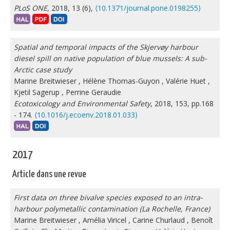
PLoS ONE
, 2018, 13 (6),
⟨10.1371/journal.pone.0198255⟩
Spatial and temporal impacts of the Skjervøy harbour
diesel spill on native population of blue mussels: A sub-
Arctic case study
Marine Breitwieser
,
Hélène Thomas-Guyon
,
Valérie Huet
,
Kjetil Sagerup
,
Perrine Geraudie
Ecotoxicology and Environmental Safety
, 2018, 153, pp.168
- 174.
⟨10.1016/j.ecoenv.2018.01.033⟩
2017
Article dans une revue
First data on three bivalve species exposed to an intra-
harbour polymetallic contamination (La Rochelle, France)
Marine Breitwieser
,
Amélia Viricel
,
Carine Churlaud
,
Benoît