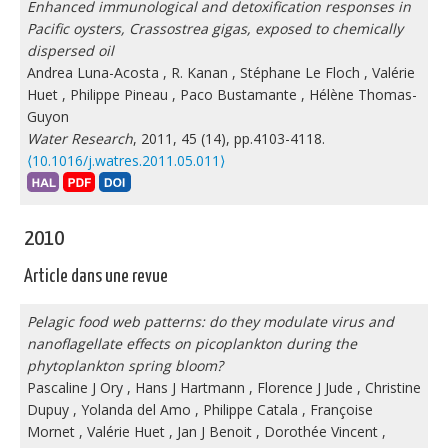
Enhanced immunological and detoxification responses in
Pacific oysters, Crassostrea gigas, exposed to chemically
dispersed oil
Andrea Luna-Acosta
,
R. Kanan
,
Stéphane Le Floch
,
Valérie
Huet
,
Philippe Pineau
,
Paco Bustamante
,
Hélène Thomas-
Guyon
Water Research
, 2011, 45 (14), pp.4103-4118.
⟨10.1016/j.watres.2011.05.011⟩
2010
Article dans une revue
Pelagic food web patterns: do they modulate virus and
nanoflagellate effects on picoplankton during the
phytoplankton spring bloom?
Pascaline J Ory
,
Hans J Hartmann
,
Florence J Jude
,
Christine
Dupuy
,
Yolanda del Amo
,
Philippe Catala
,
Françoise
Mornet
,
Valérie Huet
,
Jan J Benoit
,
Dorothée Vincent
,