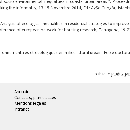
 of socio-environmental inequalities in coastal urban areas ?, Proceedi
king the informality, 13-15 Novembre 2014, Ed : AyŞe Güngör, Istanbu
Analysis of ecological inequalities in residential strategies to improve
 conference of european network for housing research, Tarragona, 19-22
ironnementales et écologiques en milieu littoral urbain, Ecole doctor
publie le
jeudi 7 ja
Annuaire
Contacts, plan d’accès
Mentions légales
Intranet