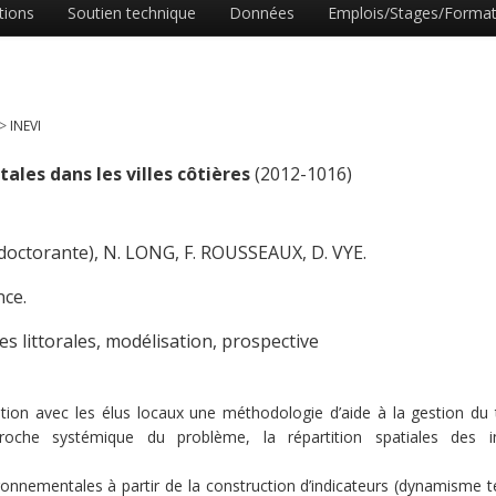
tions
Soutien technique
Données
Emplois/Stages/Format
>
INEVI
ales dans les villes côtières
(2012-1016)
doctorante), N. LONG, F. ROUSSEAUX, D. VYE.
nce.
es littorales, modélisation, prospective
tion avec les élus locaux une méthodologie d’aide à la gestion du t
che systémique du problème, la répartition spatiales des in
ironnementales à partir de la construction d’indicateurs (dynamisme ter