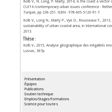
Kolb V., N. Long, P. Marty, 2014, Is the coast a vector
CUI’14 /contemporary urban issues conference : Rethin
Turquie, pp 236-251. ISBN : 978-605-5120-91-7.
Kolb V., Long N., Marty P., Vye D., Rousseaux F., 2013, 
sustainability of urban coastal area, in International
2013.
Thèse :
Kolb V., 2015, Analyse géographique des inégalités env
Lussac, 367p.
Présentation
Équipes
Publications
Soutien technique
Emplois/Stages/Formations
Science pour tou·te·s