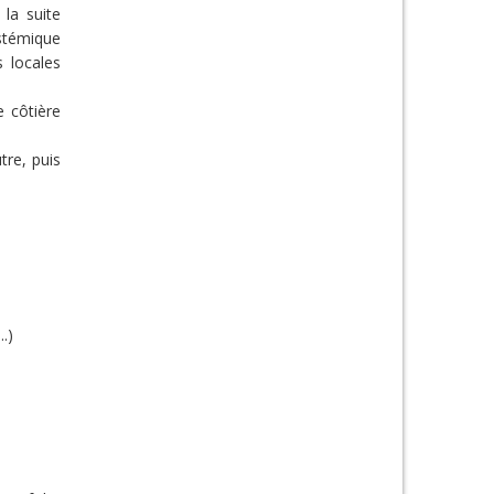
 la suite
ystémique
s locales
e côtière
tre, puis
.)