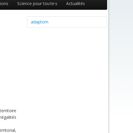
ions
Science pour tou·te·s
Actualités
adaptom
erritoire
égalités
ritorial,