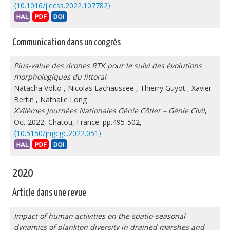
⟨10.1016/j.ecss.2022.107782⟩
Communication dans un congrès
Plus-value des drones RTK pour le suivi des évolutions
morphologiques du littoral
Natacha Volto
,
Nicolas Lachaussee
,
Thierry Guyot
,
Xavier
Bertin
,
Nathalie Long
XVIIèmes Journées Nationales Génie Côtier – Génie Civil
,
Oct 2022, Chatou, France. pp.495-502,
⟨10.5150/jngcgc.2022.051⟩
2020
Article dans une revue
Impact of human activities on the spatio-seasonal
dynamics of plankton diversity in drained marshes and