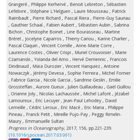
Grangeré
,
Philippe Kerhervé
,
Benoit Lebreton
,
Sébastien
Lefebvre
,
Stéphane L'Helguen
,
Laure Mousseau
,
Patrick
Raimbault
,
Pierre Richard
,
Pascal Riera
,
Pierre-Guy Sauriau
,
Gauthier Schaal
,
Fabien Aubert
,
Sébastien Aubin
,
Sabrina
Bichon
,
Christophe Boinet
,
Line Bourasseau
,
Martine
Bréret
,
Jocelyne Caparros
,
Thierry Cariou
,
Karine Charlier
,
Pascal Claquin
,
Vincent Cornille
,
Anne-Marie Corre
,
Laurence Costes
,
Olivier Crispi
,
Muriel Crouvoisier
,
Marie
Czamanski
,
Yolanda del Amo
,
Hervé Derriennic
,
Francois
Dindinaud
,
Maïa Durozier
,
Vincent Hanquiez
,
Antoine
Nowaczyk
,
Jérémy Devesa
,
Sophie Ferreira
,
Michel Fornier
,
Fabrice Garcia
,
Nicole Garcia
,
Sandrine Geslin
,
Emilie
Grossteffan
,
Aurore Gueux
,
Julien Guillaudeau
,
Gaël Guillou
,
Orianne Joly
,
Nicolas Lachaussée
,
Michel Lafont
,
Jézabel
Lamoureux
,
Eric Lecuyer
,
Jean-Paul Lehodey
,
David
Lemeille
,
Cédric Leroux
,
Eric Macé
,
Eric Maria
,
Philippe
Pineau
,
Franck Petit
,
Mireille Pujo-Pay
,
Peggy Rimelin-
Maury
,
Emmanuelle Sultan
Progress in Oceanography
, 2017, 156, pp.221-239.
⟨10.1016/j.pocean.2017.03.001⟩