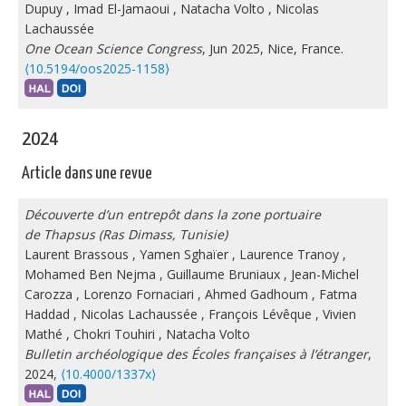
Dupuy
,
Imad El-Jamaoui
,
Natacha Volto
,
Nicolas
Lachaussée
One Ocean Science Congress
, Jun 2025, Nice, France.
⟨10.5194/oos2025-1158⟩
2024
Article dans une revue
Découverte d’un entrepôt dans la zone portuaire
de Thapsus (Ras Dimass, Tunisie)
Laurent Brassous
,
Yamen Sghaïer
,
Laurence Tranoy
,
Mohamed Ben Nejma
,
Guillaume Bruniaux
,
Jean-Michel
Carozza
,
Lorenzo Fornaciari
,
Ahmed Gadhoum
,
Fatma
Haddad
,
Nicolas Lachaussée
,
François Lévêque
,
Vivien
Mathé
,
Chokri Touhiri
,
Natacha Volto
Bulletin archéologique des Écoles françaises à l’étranger
,
2024,
⟨10.4000/1337x⟩