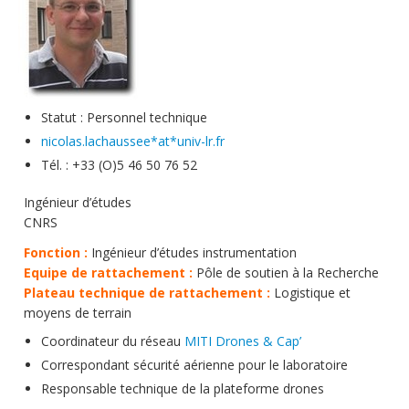
Soutien technique
Données
Emplois/Stages/Formations
Statut : Personnel technique
Science pour tou·te·s
nicolas.lachaussee*at*univ-lr.fr
Actualités
Tél. : +33 (O)5 46 50 76 52
Ingénieur d’études
CNRS
Fonction :
Ingénieur d’études instrumentation
Equipe de rattachement :
Pôle de soutien à la Recherche
Plateau technique de rattachement :
Logistique et
moyens de terrain
Coordinateur du réseau
MITI Drones & Cap’
Correspondant sécurité aérienne pour le laboratoire
Responsable technique de la plateforme drones