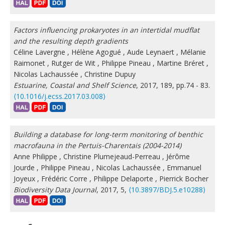
Factors influencing prokaryotes in an intertidal mudflat
and the resulting depth gradients
Céline Lavergne
,
Hélène Agogué
,
Aude Leynaert
,
Mélanie
Raimonet
,
Rutger de Wit
,
Philippe Pineau
,
Martine Bréret
,
Nicolas Lachaussée
,
Christine Dupuy
Estuarine, Coastal and Shelf Science
, 2017, 189, pp.74 - 83.
⟨10.1016/j.ecss.2017.03.008⟩
Building a database for long-term monitoring of benthic
macrofauna in the Pertuis-Charentais (2004-2014)
Anne Philippe
,
Christine Plumejeaud-Perreau
,
Jérôme
Jourde
,
Philippe Pineau
,
Nicolas Lachaussée
,
Emmanuel
Joyeux
,
Frédéric Corre
,
Philippe Delaporte
,
Pierrick Bocher
Biodiversity Data Journal
, 2017, 5,
⟨10.3897/BDJ.5.e10288⟩