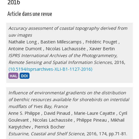
2016
Article dans une revue
Accuracy assessment of coastal topography derived from
uav images
Nathalie Long
,
Bastien Millescamps
,
Frédéric Pouget
,
Antoine Dumont
,
Nicolas Lachaussée
,
Xavier Bertin
ISPRS International Archives of the Photogrammetry,
Remote Sensing and Spatial Information Sciences
, 2016,
⟨10.5194/isprsarchives-XLI-B1-1127-2016⟩
Influence of environmental gradients on the distribution
of benthic resources available for shorebirds on intertidal
mudflats of Yves Bay, France
Anne S. Philippe
,
David Pinaud
,
Marie-Laure Cayatte
,
Cyril
Goulevant
,
Nicolas Lachaussée
,
Philippe Pineau
,
Mikhail
Karpytchev
,
Pierrick Bocher
Estuarine, Coastal and Shelf Science
, 2016, 174, pp.71-81.