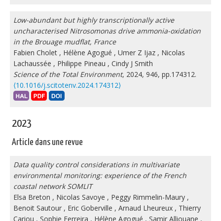
Low-abundant but highly transcriptionally active
uncharacterised Nitrosomonas drive ammonia-oxidation
in the Brouage mudflat, France
Fabien Cholet
,
Hélène Agogué
,
Umer Z Ijaz
,
Nicolas
Lachaussée
,
Philippe Pineau
,
Cindy J Smith
Science of the Total Environment
, 2024, 946, pp.174312.
⟨10.1016/j.scitotenv.2024.174312⟩
2023
Article dans une revue
Data quality control considerations in multivariate
environmental monitoring: experience of the French
coastal network SOMLIT
Elsa Breton
,
Nicolas Savoye
,
Peggy Rimmelin-Maury
,
Benoit Sautour
,
Eric Goberville
,
Arnaud Lheureux
,
Thierry
Cariou
,
Sophie Ferreira
,
Hélène Agogué
,
Samir Alliouane
,