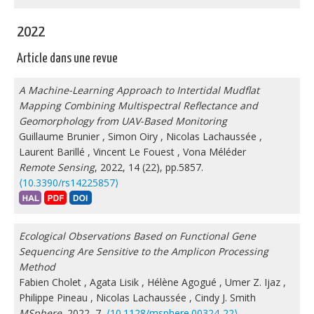
2022
Article dans une revue
A Machine-Learning Approach to Intertidal Mudflat
Mapping Combining Multispectral Reflectance and
Geomorphology from UAV-Based Monitoring
Guillaume Brunier
,
Simon Oiry
,
Nicolas Lachaussée
,
Laurent Barillé
,
Vincent Le Fouest
,
Vona Méléder
Remote Sensing
, 2022, 14 (22), pp.5857.
⟨10.3390/rs14225857⟩
Ecological Observations Based on Functional Gene
Sequencing Are Sensitive to the Amplicon Processing
Method
Fabien Cholet
,
Agata Lisik
,
Hélène Agogué
,
Umer Z. Ijaz
,
Philippe Pineau
,
Nicolas Lachaussée
,
Cindy J. Smith
MSphere
, 2022, 7,
⟨10.1128/msphere.00324-22⟩