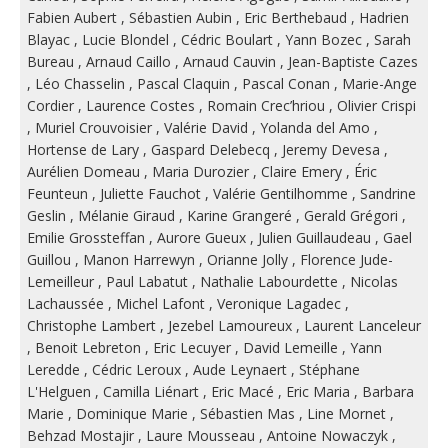
Fabien Aubert
,
Sébastien Aubin
,
Eric Berthebaud
,
Hadrien
Blayac
,
Lucie Blondel
,
Cédric Boulart
,
Yann Bozec
,
Sarah
Bureau
,
Arnaud Caillo
,
Arnaud Cauvin
,
Jean-Baptiste Cazes
,
Léo Chasselin
,
Pascal Claquin
,
Pascal Conan
,
Marie-Ange
Cordier
,
Laurence Costes
,
Romain Crec’hriou
,
Olivier Crispi
,
Muriel Crouvoisier
,
Valérie David
,
Yolanda del Amo
,
Hortense de Lary
,
Gaspard Delebecq
,
Jeremy Devesa
,
Aurélien Domeau
,
Maria Durozier
,
Claire Emery
,
Éric
Feunteun
,
Juliette Fauchot
,
Valérie Gentilhomme
,
Sandrine
Geslin
,
Mélanie Giraud
,
Karine Grangeré
,
Gerald Grégori
,
Emilie Grossteffan
,
Aurore Gueux
,
Julien Guillaudeau
,
Gael
Guillou
,
Manon Harrewyn
,
Orianne Jolly
,
Florence Jude-
Lemeilleur
,
Paul Labatut
,
Nathalie Labourdette
,
Nicolas
Lachaussée
,
Michel Lafont
,
Veronique Lagadec
,
Christophe Lambert
,
Jezebel Lamoureux
,
Laurent Lanceleur
,
Benoit Lebreton
,
Eric Lecuyer
,
David Lemeille
,
Yann
Leredde
,
Cédric Leroux
,
Aude Leynaert
,
Stéphane
L'Helguen
,
Camilla Liénart
,
Eric Macé
,
Eric Maria
,
Barbara
Marie
,
Dominique Marie
,
Sébastien Mas
,
Line Mornet
,
Behzad Mostajir
,
Laure Mousseau
,
Antoine Nowaczyk
,