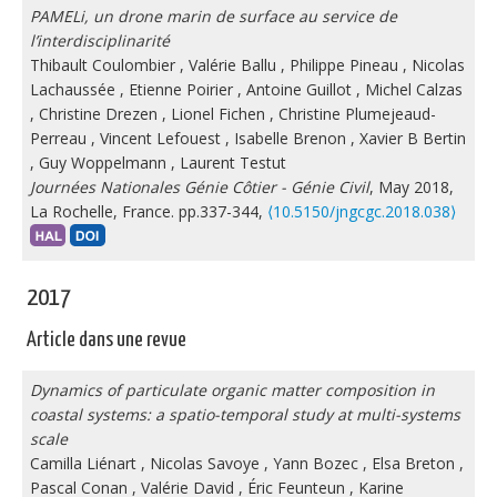
PAMELi, un drone marin de surface au service de
l’interdisciplinarité
Thibault Coulombier
,
Valérie Ballu
,
Philippe Pineau
,
Nicolas
Lachaussée
,
Etienne Poirier
,
Antoine Guillot
,
Michel Calzas
,
Christine Drezen
,
Lionel Fichen
,
Christine Plumejeaud-
Perreau
,
Vincent Lefouest
,
Isabelle Brenon
,
Xavier B Bertin
,
Guy Woppelmann
,
Laurent Testut
Journées Nationales Génie Côtier - Génie Civil
, May 2018,
La Rochelle, France. pp.337-344,
⟨10.5150/jngcgc.2018.038⟩
2017
Article dans une revue
Dynamics of particulate organic matter composition in
coastal systems: a spatio-temporal study at multi-systems
scale
Camilla Liénart
,
Nicolas Savoye
,
Yann Bozec
,
Elsa Breton
,
Pascal Conan
,
Valérie David
,
Éric Feunteun
,
Karine