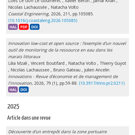
Loës Le Goff Le Gourrierec
,
Xavier Bertin
,
Jamal Khan
,
Nicolas Lachaussée
,
Natacha Volto
Coastal Engineering
, 2026, 211, pp.105085.
⟨10.1016/j.coastaleng.2026.105085⟩
Innovation low-cost et open source : l’exemple d’un nouvel
outil de monitoring de la ressource en eau dans les
marais littoraux
Lilia Mzali
,
Vincent Boutifard
,
Natacha Volto
,
Thierry Guyot
,
Nicolas Lachaussee
,
Bruno Gateau
,
Julien Ancelin
Innovations - Revue d’économie et de management de
l'innovation
, 2026, 79 (1), pp.59-88.
⟨10.3917/inno.pr2.0211⟩
2025
Article dans une revue
Découverte d’un entrepôt dans la zone portuaire