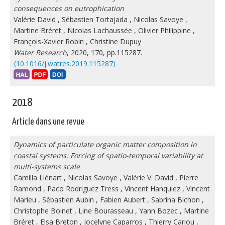
consequences on eutrophication
Valérie David
,
Sébastien Tortajada
,
Nicolas Savoye
,
Martine Bréret
,
Nicolas Lachaussée
,
Olivier Philippine
,
François-Xavier Robin
,
Christine Dupuy
Water Research
, 2020, 170, pp.115287.
⟨10.1016/j.watres.2019.115287⟩
2018
Article dans une revue
Dynamics of particulate organic matter composition in
coastal systems: Forcing of spatio-temporal variability at
multi-systems scale
Camilla Liénart
,
Nicolas Savoye
,
Valérie V. David
,
Pierre
Ramond
,
Paco Rodriguez Tress
,
Vincent Hanquiez
,
Vincent
Marieu
,
Sébastien Aubin
,
Fabien Aubert
,
Sabrina Bichon
,
Christophe Boinet
,
Line Bourasseau
,
Yann Bozec
,
Martine
Bréret
,
Elsa Breton
,
Jocelyne Caparros
,
Thierry Cariou
,