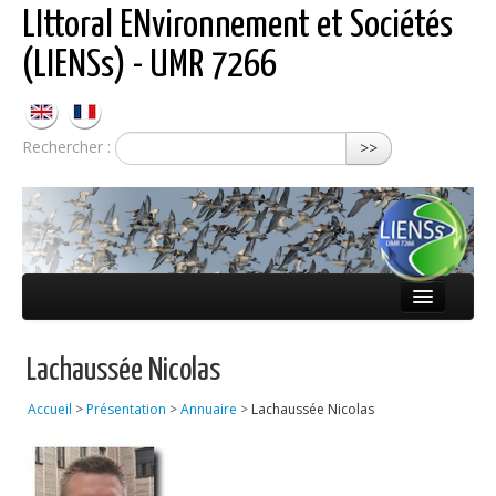
LIttoral ENvironnement et Sociétés
(LIENSs) - UMR 7266
Rechercher :
>>
Présentation
Lachaussée Nicolas
Équipes
Accueil
>
Présentation
>
Annuaire
>
Lachaussée Nicolas
Réseaux
Publications