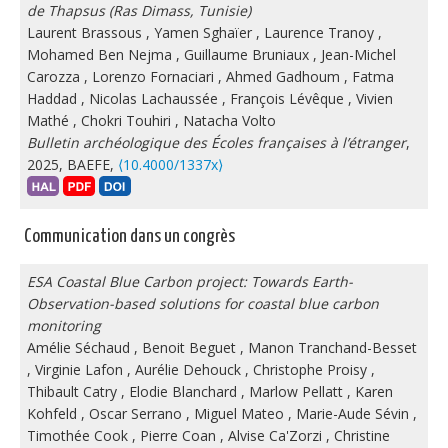
de Thapsus (Ras Dimass, Tunisie)
Laurent Brassous
,
Yamen Sghaïer
,
Laurence Tranoy
,
Mohamed Ben Nejma
,
Guillaume Bruniaux
,
Jean-Michel
Carozza
,
Lorenzo Fornaciari
,
Ahmed Gadhoum
,
Fatma
Haddad
,
Nicolas Lachaussée
,
François Lévêque
,
Vivien
Mathé
,
Chokri Touhiri
,
Natacha Volto
Bulletin archéologique des Écoles françaises à l’étranger
,
2025, BAEFE,
⟨10.4000/1337x⟩
Communication dans un congrès
ESA Coastal Blue Carbon project: Towards Earth-
Observation-based solutions for coastal blue carbon
monitoring
Amélie Séchaud
,
Benoit Beguet
,
Manon Tranchand-Besset
,
Virginie Lafon
,
Aurélie Dehouck
,
Christophe Proisy
,
Thibault Catry
,
Elodie Blanchard
,
Marlow Pellatt
,
Karen
Kohfeld
,
Oscar Serrano
,
Miguel Mateo
,
Marie-Aude Sévin
,
Timothée Cook
,
Pierre Coan
,
Alvise Ca'Zorzi
,
Christine