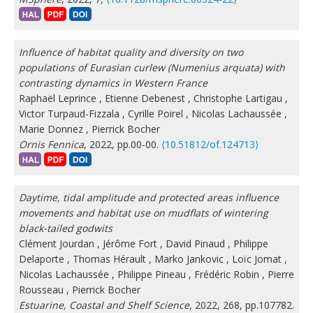
Influence of habitat quality and diversity on two
populations of Eurasian curlew (Numenius arquata) with
contrasting dynamics in Western France
Raphaël Leprince
,
Etienne Debenest
,
Christophe Lartigau
,
Victor Turpaud-Fizzala
,
Cyrille Poirel
,
Nicolas Lachaussée
,
Marie Donnez
,
Pierrick Bocher
Ornis Fennica
, 2022, pp.00-00.
⟨10.51812/of.124713⟩
Daytime, tidal amplitude and protected areas influence
movements and habitat use on mudflats of wintering
black-tailed godwits
Clément Jourdan
,
Jérôme Fort
,
David Pinaud
,
Philippe
Delaporte
,
Thomas Hérault
,
Marko Jankovic
,
Loïc Jomat
,
Nicolas Lachaussée
,
Philippe Pineau
,
Frédéric Robin
,
Pierre
Rousseau
,
Pierrick Bocher
Estuarine, Coastal and Shelf Science
, 2022, 268, pp.107782.