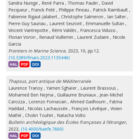
Sandra Nunige
,
René Parra
,
Thomas Paulin
,
David
Pecqueur
,
Franck Petit
,
Philippe Pineau
,
Patrick Raimbault
,
Fabienne Rigaut-Jalabert
,
Christophe Salmeron
,
Ian Salter
,
Pierre-Guy Sauriau
,
Laurent Seuront
,
Emmanuelle Sultan
,
Vincent Vantrepotte
,
Rémi Valdès
,
Francesca Vidussi
,
Florian Voron
,
Renaud Vuillemin
,
Laurent Zudaire
,
Nicole
Garcia
Frontiers in Marine Science
, 2023, 10, pp.12.
⟨10.3389/fmars.2023.1135446⟩
Thapsus, port antique de Méditerranée
Laurence Tranoy
,
Yamen Sghaïer
,
Laurent Brassous
,
Mohamed Ben Nejma
,
Guillaume Bruniaux
,
Jean-Michel
Carozza
,
Lorenzo Fornaciari
,
Ahmed Gadhoum
,
Fatma
Haddad
,
Nicolas Lachaussée
,
François Lévêque
,
Vivien
Mathé
,
Chokri Touhiri
,
Natacha Volto
Bulletin archéologique des Écoles françaises à l’étranger
,
2023,
⟨10.4000/baefe.7660⟩