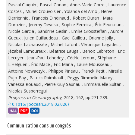
Pascal Claquin
,
Pascal Conan
,
Anne-Marie Corre
,
Laurence
Costes
,
Muriel Crouvoisier
,
Yolanda del Amo
,
Hervé
Derriennic
,
Francois Dindinaud
,
Robert Duran
,
Maïa
Durozier
,
Jérémy Devesa
,
Sophie Ferreira
,
Éric Feunteun
,
Nicole Garcia
,
Sandrine Geslin
,
Emilie Grossteffan
,
Aurore
Gueux
,
Julien Guillaudeau
,
Gael Guillou
,
Orianne Jolly
,
Nicolas Lachaussée
,
Michel Lafont
,
Véronique Lagadec
,
Jézabel Lamoureux
,
Béatrice Lauga
,
Benoit Lebreton
,
Eric
Lecuyer
,
Jean-Paul Lehodey
,
Cédric Leroux
,
Stéphane
L'Helguen
,
Éric Macé
,
Eric Maria
,
Laure Mousseau
,
Antoine Nowaczyk
,
Philippe Pineau
,
Franck Petit
,
Mireille
Pujo-Pay
,
Patrick Raimbault
,
Peggy Rimmelin-Maury
,
Vanessa Rouaud
,
Pierre-Guy Sauriau
,
Emmanuelle Sultan
,
Nicolas Susperregui
Progress in Oceanography
, 2018, 162, pp.271-289.
⟨10.1016/j.pocean.2018.02.026⟩
Communication dans un congrès