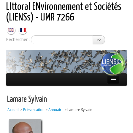
LIttoral ENvironnement et Sociétés
(LIENSs) - UMR 7266
Rechercher :
>>
Présentation
Lamare Sylvain
Équipes
Accueil
>
Présentation
>
Annuaire
>
Lamare Sylvain
Réseaux
Publications