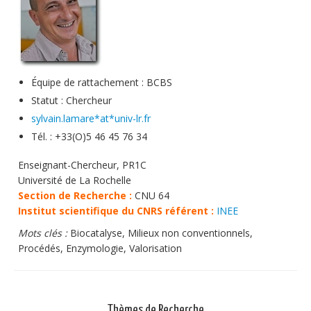
Soutien technique
Données
Emplois/Stages/Formations
Équipe de rattachement : BCBS
Science pour tou·te·s
Statut : Chercheur
sylvain.lamare*at*univ-lr.fr
Actualités
Tél. : +33(O)5 46 45 76 34
Enseignant-Chercheur, PR1C
Université de La Rochelle
Section de Recherche :
CNU 64
Institut scientifique du CNRS référent :
INEE
Mots clés :
Biocatalyse, Milieux non conventionnels,
Procédés, Enzymologie, Valorisation
Thèmes de Recherche.