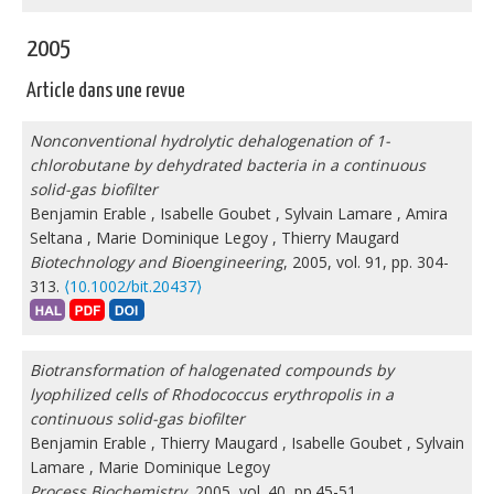
2005
Article dans une revue
Nonconventional hydrolytic dehalogenation of 1-
chlorobutane by dehydrated bacteria in a continuous
solid-gas biofilter
Benjamin Erable
,
Isabelle Goubet
,
Sylvain Lamare
,
Amira
Seltana
,
Marie Dominique Legoy
,
Thierry Maugard
Biotechnology and Bioengineering
, 2005, vol. 91, pp. 304-
313.
⟨10.1002/bit.20437⟩
Biotransformation of halogenated compounds by
lyophilized cells of Rhodococcus erythropolis in a
continuous solid-gas biofilter
Benjamin Erable
,
Thierry Maugard
,
Isabelle Goubet
,
Sylvain
Lamare
,
Marie Dominique Legoy
Process Biochemistry
, 2005, vol. 40, pp.45-51.