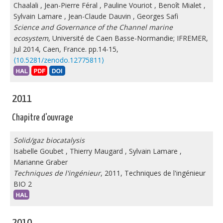
Chaalali
,
Jean-Pierre Féral
,
Pauline Vouriot
,
Benoît Mialet
,
Sylvain Lamare
,
Jean-Claude Dauvin
,
Georges Safi
Science and Governance of the Channel marine
ecosystem
, Université de Caen Basse-Normandie; IFREMER,
Jul 2014, Caen, France. pp.14-15,
⟨10.5281/zenodo.12775811⟩
2011
Chapitre d'ouvrage
Solid/gaz biocatalysis
Isabelle Goubet
,
Thierry Maugard
,
Sylvain Lamare
,
Marianne Graber
Techniques de l'ingénieur
, 2011, Techniques de l'ingénieur
BIO 2
2010