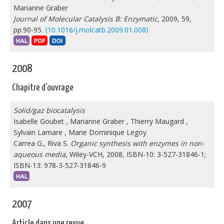
Marianne Graber
Journal of Molecular Catalysis B: Enzymatic
, 2009, 59,
pp.90-95.
⟨10.1016/j.molcatb.2009.01.008⟩
2008
Chapitre d'ouvrage
Solid/gaz biocatalysis
Isabelle Goubet
,
Marianne Graber
,
Thierry Maugard
,
Sylvain Lamare
,
Marie Dominique Legoy
Carrea G., Riva S.
Organic synthesis with enzymes in non-
aqueous media
, Wiley-VCH, 2008, ISBN-10: 3-527-31846-1;
ISBN-13: 978-3-527-31846-9
2007
Article dans une revue