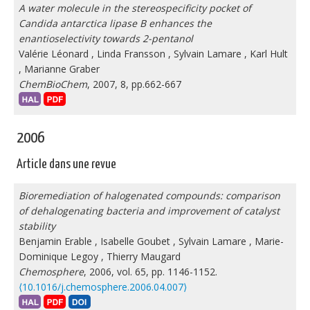
A water molecule in the stereospecificity pocket of
Candida antarctica lipase B enhances the
enantioselectivity towards 2-pentanol
Valérie Léonard
,
Linda Fransson
,
Sylvain Lamare
,
Karl Hult
,
Marianne Graber
ChemBioChem
, 2007, 8, pp.662-667
2006
Article dans une revue
Bioremediation of halogenated compounds: comparison
of dehalogenating bacteria and improvement of catalyst
stability
Benjamin Erable
,
Isabelle Goubet
,
Sylvain Lamare
,
Marie-
Dominique Legoy
,
Thierry Maugard
Chemosphere
, 2006, vol. 65, pp. 1146-1152.
⟨10.1016/j.chemosphere.2006.04.007⟩