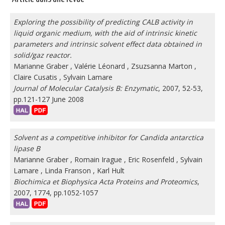
Exploring the possibility of predicting CALB activity in
liquid organic medium, with the aid of intrinsic kinetic
parameters and intrinsic solvent effect data obtained in
solid/gaz reactor.
Marianne Graber
,
Valérie Léonard
,
Zsuzsanna Marton
,
Claire Cusatis
,
Sylvain Lamare
Journal of Molecular Catalysis B: Enzymatic
, 2007, 52-53,
pp.121-127 June 2008
Solvent as a competitive inhibitor for Candida antarctica
lipase B
Marianne Graber
,
Romain Irague
,
Eric Rosenfeld
,
Sylvain
Lamare
,
Linda Franson
,
Karl Hult
Biochimica et Biophysica Acta Proteins and Proteomics
,
2007, 1774, pp.1052-1057