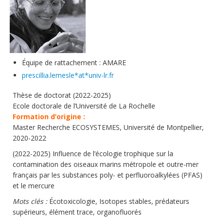
Soutien technique
Données
Emplois/Stages/Formations
Équipe de rattachement : AMARE
Science pour tou·te·s
prescillia.lemesle*at*univ-lr.fr
Actualités
Thèse de doctorat (2022-2025)
Ecole doctorale de l’Université de La Rochelle
Formation d’origine :
Master Recherche ECOSYSTEMES, Université de Montpellier,
2020-2022
(2022-2025) Influence de l’écologie trophique sur la
contamination des oiseaux marins métropole et outre-mer
français par les substances poly- et perfluoroalkylées (PFAS)
et le mercure
Mots clés :
Écotoxicologie, Isotopes stables, prédateurs
supérieurs, élément trace, organofluorés