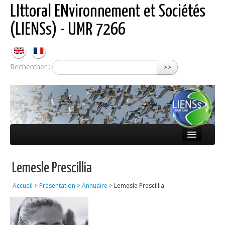
LIttoral ENvironnement et Sociétés
(LIENSs) - UMR 7266
Rechercher :
>>
Présentation
Lemesle Prescillia
Équipes
Accueil
>
Présentation
>
Annuaire
>
Lemesle Prescillia
Réseaux
Publications