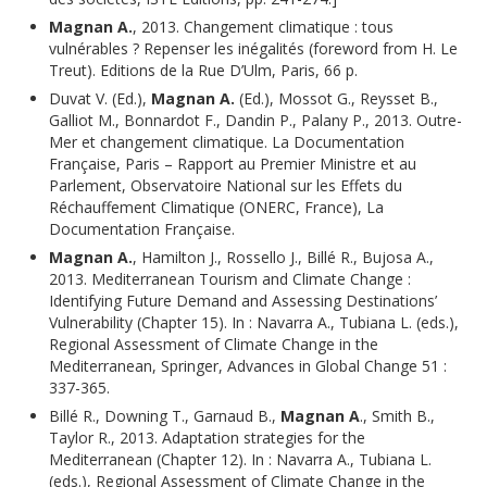
Magnan A.
, 2013. Changement climatique : tous
vulnérables ? Repenser les inégalités (foreword from H. Le
Treut). Editions de la Rue D’Ulm, Paris, 66 p.
Duvat V. (Ed.),
Magnan A.
(Ed.), Mossot G., Reysset B.,
Galliot M., Bonnardot F., Dandin P., Palany P., 2013. Outre-
Mer et changement climatique. La Documentation
Française, Paris – Rapport au Premier Ministre et au
Parlement, Observatoire National sur les Effets du
Réchauffement Climatique (ONERC, France), La
Documentation Française.
Magnan A.
, Hamilton J., Rossello J., Billé R., Bujosa A.,
2013. Mediterranean Tourism and Climate Change :
Identifying Future Demand and Assessing Destinations’
Vulnerability (Chapter 15). In : Navarra A., Tubiana L. (eds.),
Regional Assessment of Climate Change in the
Mediterranean, Springer, Advances in Global Change 51 :
337-365.
Billé R., Downing T., Garnaud B.,
Magnan A
., Smith B.,
Taylor R., 2013. Adaptation strategies for the
Mediterranean (Chapter 12). In : Navarra A., Tubiana L.
(eds.), Regional Assessment of Climate Change in the