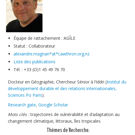
Soutien technique
Données
Emplois/Stages/Formations
Équipe de rattachement : AGÎLE
Science pour tou·te·s
Statut : Collaborateur
Actualités
alexandre.magnan*at*cawthron.org.nz
Liste des publications
Tél. : +33 (O)1 45 49 76 70
Docteur en Géographie, Chercheur Sénior à l’Iddri (
Institut du
développement durable et des relations internationales,
Sciences Po Paris
).
Research gate
,
Google Scholar
Mots clés :
trajectoires de vulnérabilité et d’adaptation au
changement climatique, littoraux, îles tropicales
Thèmes de Recherche.