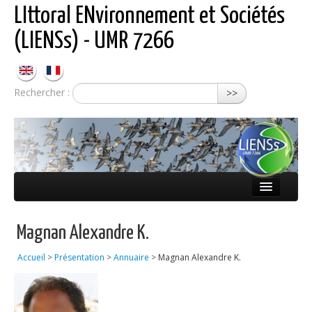
LIttoral ENvironnement et Sociétés
(LIENSs) - UMR 7266
Rechercher :
>>
Présentation
Magnan Alexandre K.
Équipes
Accueil
>
Présentation
>
Annuaire
>
Magnan Alexandre K.
Réseaux
Publications