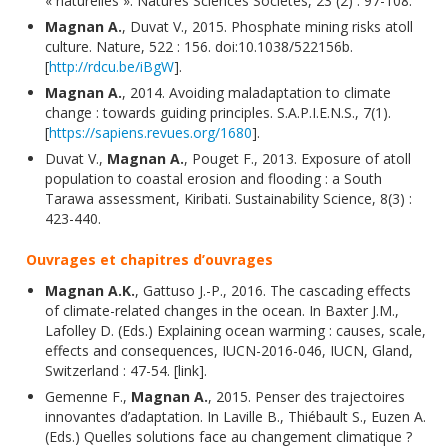
« naturelles ». Natures Sciences Sociétés, 23 (2) : 97-108.
Magnan A.
, Duvat V., 2015. Phosphate mining risks atoll
culture. Nature, 522 : 156. doi:10.1038/522156b.
[
http://rdcu.be/iBgW
].
Magnan A.
, 2014. Avoiding maladaptation to climate
change : towards guiding principles. S.A.P.I.E.N.S., 7(1).
[
https://sapiens.revues.org/1680
].
Duvat V.,
Magnan A.
, Pouget F., 2013. Exposure of atoll
population to coastal erosion and flooding : a South
Tarawa assessment, Kiribati. Sustainability Science, 8(3) :
423-440.
Ouvrages et chapitres d’ouvrages
Magnan A.K.
, Gattuso J.-P., 2016. The cascading effects
of climate-related changes in the ocean. In Baxter J.M.,
Lafolley D. (Eds.) Explaining ocean warming : causes, scale,
effects and consequences, IUCN-2016-046, IUCN, Gland,
Switzerland : 47-54. [link].
Gemenne F.,
Magnan A.
, 2015. Penser des trajectoires
innovantes d’adaptation. In Laville B., Thiébault S., Euzen A.
(Eds.) Quelles solutions face au changement climatique ?