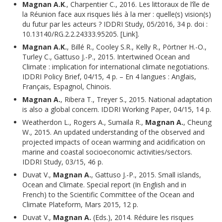
Magnan A.K
., Charpentier C., 2016. Les littoraux de l’île de
la Réunion face aux risques liés à la mer : quelle(s) vision(s)
du futur par les acteurs ? IDDRI Study, 05/2016, 34 p. doi :
10.13140/RG.2.2.24333.95205. [Link].
Magnan A.K.
, Billé R., Cooley S.R., Kelly R., Pörtner H.-O.,
Turley C., Gattuso J.-P., 2015. Intertwined Ocean and
Climate : implication for international climate negotiations.
IDDRI Policy Brief, 04/15, 4 p. – En 4 langues : Anglais,
Français, Espagnol, Chinois.
Magnan A.
, Ribera T., Treyer S., 2015. National adaptation
is also a global concern. IDDRI Working Paper, 04/15, 14 p.
Weatherdon L., Rogers A., Sumaila R.,
Magnan A.
, Cheung
W., 2015. An updated understanding of the observed and
projected impacts of ocean warming and acidification on
marine and coastal socioeconomic activities/sectors.
IDDRI Study, 03/15, 46 p.
Duvat V.,
Magnan A.
, Gattuso J.-P., 2015. Small islands,
Ocean and Climate. Special report (In English and in
French) to the Scientific Committee of the Ocean and
Climate Plateform, Mars 2015, 12 p.
Duvat V.,
Magnan A.
(Eds.), 2014. Réduire les risques