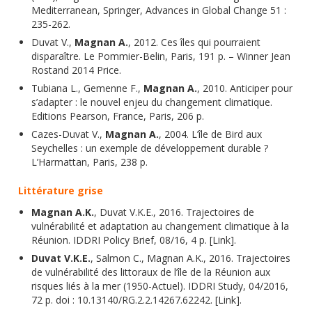
Mediterranean, Springer, Advances in Global Change 51 :
235-262.
Duvat V.,
Magnan A.
, 2012. Ces îles qui pourraient
disparaître. Le Pommier-Belin, Paris, 191 p. – Winner Jean
Rostand 2014 Price.
Tubiana L., Gemenne F.,
Magnan A.
, 2010. Anticiper pour
s’adapter : le nouvel enjeu du changement climatique.
Editions Pearson, France, Paris, 206 p.
Cazes-Duvat V.,
Magnan A.
, 2004. L’île de Bird aux
Seychelles : un exemple de développement durable ?
L’Harmattan, Paris, 238 p.
Littérature grise
Magnan A.K.
, Duvat V.K.E., 2016. Trajectoires de
vulnérabilité et adaptation au changement climatique à la
Réunion. IDDRI Policy Brief, 08/16, 4 p. [Link].
Duvat V.K.E.
, Salmon C., Magnan A.K., 2016. Trajectoires
de vulnérabilité des littoraux de l’île de la Réunion aux
risques liés à la mer (1950-Actuel). IDDRI Study, 04/2016,
72 p. doi : 10.13140/RG.2.2.14267.62242. [Link].