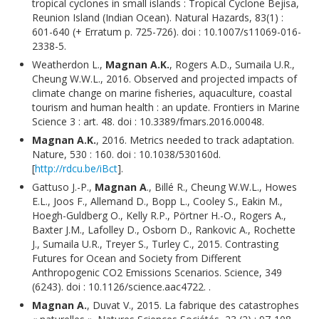
tropical cyclones in small islands : Tropical Cyclone Bejisa,
Reunion Island (Indian Ocean). Natural Hazards, 83(1) :
601-640 (+ Erratum p. 725-726). doi : 10.1007/s11069-016-
2338-5.
Weatherdon L.,
Magnan A.K.
, Rogers A.D., Sumaila U.R.,
Cheung W.W.L., 2016. Observed and projected impacts of
climate change on marine fisheries, aquaculture, coastal
tourism and human health : an update. Frontiers in Marine
Science 3 : art. 48. doi : 10.3389/fmars.2016.00048.
Magnan A.K.
, 2016. Metrics needed to track adaptation.
Nature, 530 : 160. doi : 10.1038/530160d.
[
http://rdcu.be/iBct
].
Gattuso J.-P.,
Magnan A
., Billé R., Cheung W.W.L., Howes
E.L., Joos F., Allemand D., Bopp L., Cooley S., Eakin M.,
Hoegh-Guldberg O., Kelly R.P., Pörtner H.-O., Rogers A.,
Baxter J.M., Lafolley D., Osborn D., Rankovic A., Rochette
J., Sumaila U.R., Treyer S., Turley C., 2015. Contrasting
Futures for Ocean and Society from Different
Anthropogenic CO2 Emissions Scenarios. Science, 349
(6243). doi : 10.1126/science.aac4722. .
Magnan A.
, Duvat V., 2015. La fabrique des catastrophes