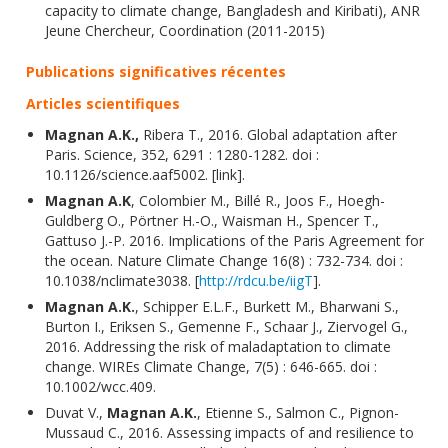
capacity to climate change, Bangladesh and Kiribati), ANR
Jeune Chercheur, Coordination (2011-2015)
Publications significatives récentes
Articles scientifiques
Magnan A.K.,
Ribera T., 2016. Global adaptation after
Paris. Science, 352, 6291 : 1280-1282. doi :
10.1126/science.aaf5002. [link].
Magnan A.K
, Colombier M., Billé R., Joos F., Hoegh-
Guldberg O., Pörtner H.-O., Waisman H., Spencer T.,
Gattuso J.-P. 2016. Implications of the Paris Agreement for
the ocean. Nature Climate Change 16(8) : 732-734. doi :
10.1038/nclimate3038. [
http://rdcu.be/iigT
].
Magnan A.K.
, Schipper E.L.F., Burkett M., Bharwani S.,
Burton I., Eriksen S., Gemenne F., Schaar J., Ziervogel G.,
2016. Addressing the risk of maladaptation to climate
change. WIREs Climate Change, 7(5) : 646-665. doi :
10.1002/wcc.409.
Duvat V.,
Magnan A.K.
, Etienne S., Salmon C., Pignon-
Mussaud C., 2016. Assessing impacts of and resilience to