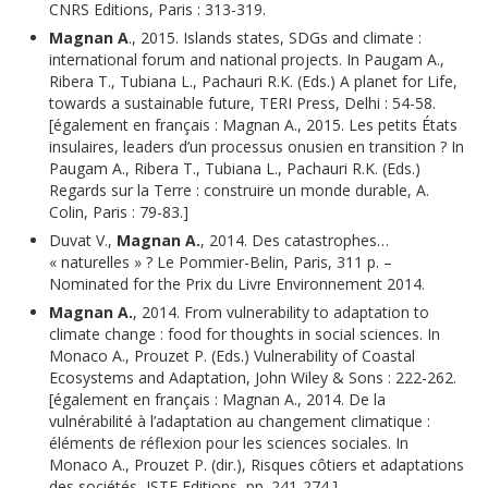
CNRS Editions, Paris : 313-319.
Magnan A
., 2015. Islands states, SDGs and climate :
international forum and national projects. In Paugam A.,
Ribera T., Tubiana L., Pachauri R.K. (Eds.) A planet for Life,
towards a sustainable future, TERI Press, Delhi : 54-58.
[également en français : Magnan A., 2015. Les petits États
insulaires, leaders d’un processus onusien en transition ? In
Paugam A., Ribera T., Tubiana L., Pachauri R.K. (Eds.)
Regards sur la Terre : construire un monde durable, A.
Colin, Paris : 79-83.]
Duvat V.,
Magnan A.
, 2014. Des catastrophes…
« naturelles » ? Le Pommier-Belin, Paris, 311 p. –
Nominated for the Prix du Livre Environnement 2014.
Magnan A.
, 2014. From vulnerability to adaptation to
climate change : food for thoughts in social sciences. In
Monaco A., Prouzet P. (Eds.) Vulnerability of Coastal
Ecosystems and Adaptation, John Wiley & Sons : 222-262.
[également en français : Magnan A., 2014. De la
vulnérabilité à l’adaptation au changement climatique :
éléments de réflexion pour les sciences sociales. In
Monaco A., Prouzet P. (dir.), Risques côtiers et adaptations
des sociétés, ISTE Editions, pp. 241-274.]