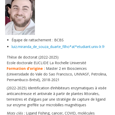
Soutien technique
Données
Emplois/Stages/Formations
Science pour tou·te·s
Équipe de rattachement : BCBS
Actualités
luiz.miranda_de_souza_duarte_filho*at*etudiant.univ-lr.fr
Thèse de doctorat (2022-2025)
Ecole doctorale EUCLIDE La Rochelle Université
Formation d’origine :
Master 2 en Biosciences
(Universidade do Vale do Sao Francisco, UNIVASF, Petrolina,
Pernambuco-Brésil), 2018-2021
(2022-2025) Identification d’inhibiteurs enzymatiques à visée
anticancéreuse et antivirale à partir de plantes littorales,
terrestres et d’algues par une stratégie de capture de ligand
sur enzyme greffée sur microbilles magnétiques
Mots clés :
Ligand Fishing, cancer, COVID, molécules