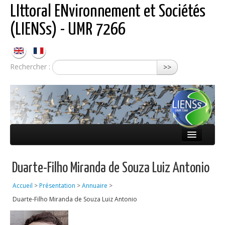
LIttoral ENvironnement et Sociétés
(LIENSs) - UMR 7266
Rechercher :
>>
Présentation
Duarte-Filho Miranda de Souza Luiz Antonio
Équipes
Accueil
>
Présentation
>
Annuaire
>
Réseaux
Duarte-Filho Miranda de Souza Luiz Antonio
Publications