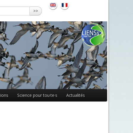
>>
ions
Science pour tou·te·s
Actualités