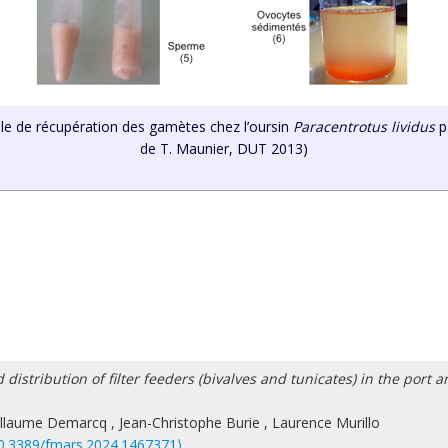
ole de récupération des gamètes chez l’oursin
Paracentrotus lividus
pa
de T. Maunier, DUT 2013)
ribution of filter feeders (bivalves and tunicates) in the port area
illaume Demarcq
,
Jean-Christophe Burie
,
Laurence Murillo
0.3389/fmars.2024.1467371⟩