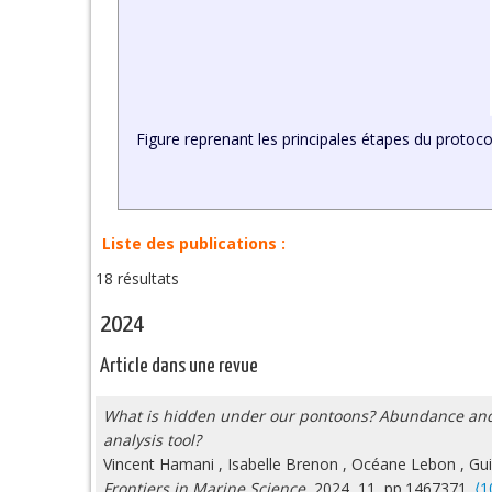
Figure reprenant les principales étapes du protoc
Liste des publications :
18 résultats
2024
Article dans une revue
What is hidden under our pontoons? Abundance and dist
analysis tool?
Vincent Hamani
,
Isabelle Brenon
,
Océane Lebon
,
Gu
Frontiers in Marine Science
, 2024, 11, pp.1467371.
⟨1