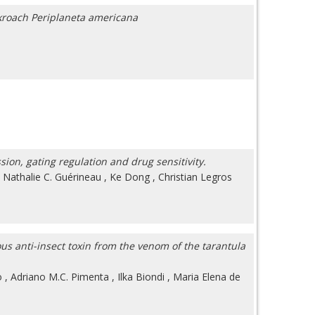
ckroach Periplaneta americana
on, gating regulation and drug sensitivity.
,
Nathalie C. Guérineau
,
Ke Dong
,
Christian Legros
s anti-insect toxin from the venom of the tarantula
o
,
Adriano M.C. Pimenta
,
Ilka Biondi
,
Maria Elena de