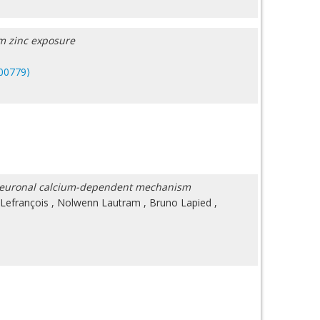
rm zinc exposure
100779⟩
l neuronal calcium-dependent mechanism
 Lefrançois
,
Nolwenn Lautram
,
Bruno Lapied
,