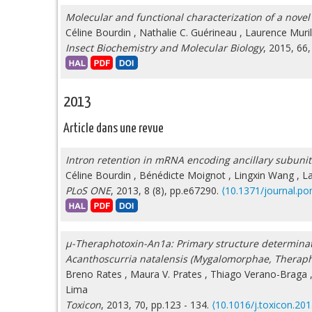
Molecular and functional characterization of a nove
Céline Bourdin
,
Nathalie C. Guérineau
,
Laurence Muril
Insect Biochemistry and Molecular Biology
, 2015, 66
2013
Article dans une revue
Intron retention in mRNA encoding ancillary subunit
Céline Bourdin
,
Bénédicte Moignot
,
Lingxin Wang
,
La
PLoS ONE
, 2013, 8 (8), pp.e67290.
⟨10.1371/journal.p
μ-Theraphotoxin-An1a: Primary structure determinati
Acanthoscurria natalensis (Mygalomorphae, Therap
Breno Rates
,
Maura V. Prates
,
Thiago Verano-Braga
Lima
Toxicon
, 2013, 70, pp.123 - 134.
⟨10.1016/j.toxicon.201