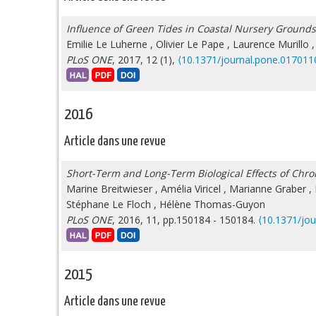
Influence of Green Tides in Coastal Nursery Grounds 
Emilie Le Luherne
,
Olivier Le Pape
,
Laurence Murillo
PLoS ONE
, 2017, 12 (1),
⟨10.1371/journal.pone.017011
2016
Article dans une revue
Short-Term and Long-Term Biological Effects of Chro
Marine Breitwieser
,
Amélia Viricel
,
Marianne Graber
,
Stéphane Le Floch
,
Hélène Thomas-Guyon
PLoS ONE
, 2016, 11, pp.150184 - 150184.
⟨10.1371/jo
2015
Article dans une revue