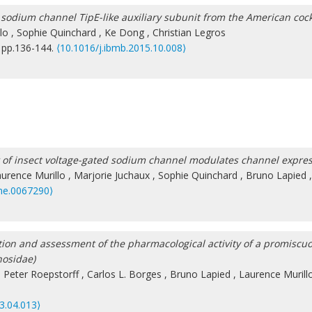
l sodium channel TipE-like auxiliary subunit from the American co
lo
,
Sophie Quinchard
,
Ke Dong
,
Christian Legros
, pp.136-144.
⟨10.1016/j.ibmb.2015.10.008⟩
 of insect voltage-gated sodium channel modulates channel expressi
urence Murillo
,
Marjorie Juchaux
,
Sophie Quinchard
,
Bruno Lapied
one.0067290⟩
on and assessment of the pharmacological activity of a promiscuou
hosidae)
,
Peter Roepstorff
,
Carlos L. Borges
,
Bruno Lapied
,
Laurence Murill
3.04.013⟩