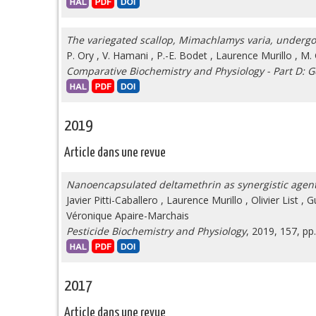
The variegated scallop, Mimachlamys varia, undergoe
P. Ory
,
V. Hamani
,
P.-E. Bodet
,
Laurence Murillo
,
M. 
Comparative Biochemistry and Physiology - Part D: 
2019
Article dans une revue
Nanoencapsulated deltamethrin as synergistic agent
Javier Pitti-Caballero
,
Laurence Murillo
,
Olivier List
,
G
Véronique Apaire-Marchais
Pesticide Biochemistry and Physiology
, 2019, 157, pp
2017
Article dans une revue