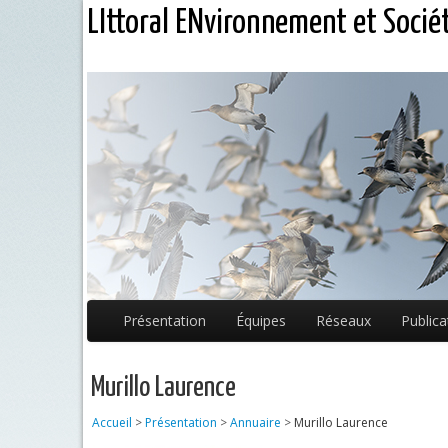
LIttoral ENvironnement et Socié
Présentation
Équipes
Réseaux
Publica
Murillo Laurence
Accueil
>
Présentation
>
Annuaire
>
Murillo Laurence