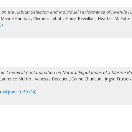
on the Habitat Selection and Individual Performance of Juvenile Fi
,
Marine Randon
,
Clément Lebot
,
Elodie Réveillac
,
Heather M. Patte
0⟩
nic Chemical Contamination on Natural Populations of a Marine Bi
Laurence Murillo
,
Vanessa Becquet
,
Carine Churlaud
,
Ingrid Fruitier
urnal.pone.0150184⟩