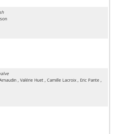
sh
rson
valve
-Arnaudin
,
Valérie Huet
,
Camille Lacroix
,
Eric Pante
,