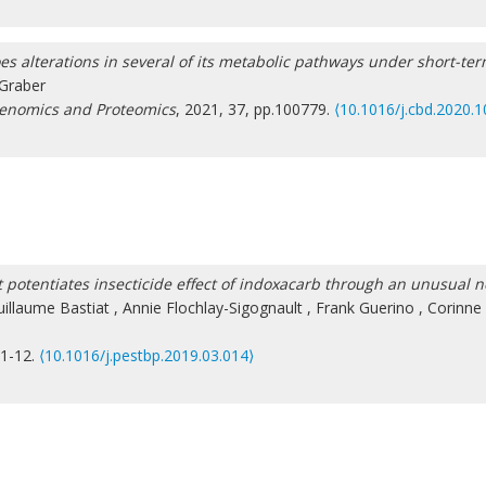
s alterations in several of its metabolic pathways under short-te
Graber
Genomics and Proteomics
, 2021, 37, pp.100779.
⟨10.1016/j.cbd.2020.
 potentiates insecticide effect of indoxacarb through an unusua
uillaume Bastiat
,
Annie Flochlay-Sigognault
,
Frank Guerino
,
Corinne
.1-12.
⟨10.1016/j.pestbp.2019.03.014⟩