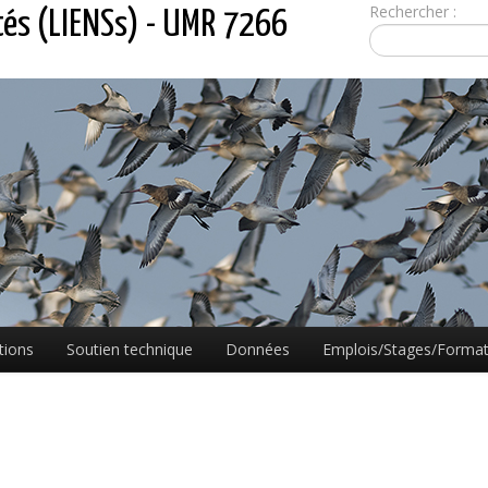
Rechercher :
tés (LIENSs) - UMR 7266
tions
Soutien technique
Données
Emplois/Stages/Format