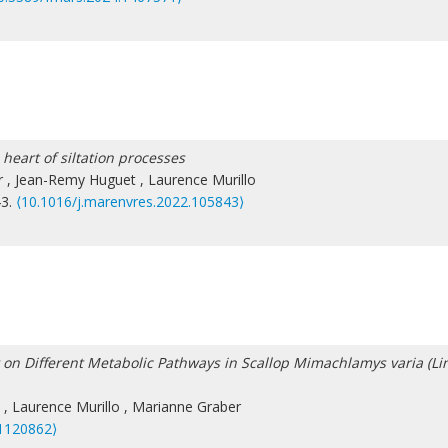
 heart of siltation processes
r
,
Jean-Remy Huguet
,
Laurence Murillo
43.
⟨10.1016/j.marenvres.2022.105843⟩
n Different Metabolic Pathways in Scallop Mimachlamys varia (Li
,
Laurence Murillo
,
Marianne Graber
1120862⟩