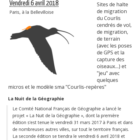
Vendredi 6 avril 2018
Sites de halte
Publications
de migration
Paris, à la Bellevilloise
du Courlis
Soutien technique
cendrés de vol,
de migration,
Données
de terrain
Emplois/Stages/Formations
(avec les poses
de GPS et la
Science pour tou·te·s
capture des
oiseaux....) et
Actualités
"jeu" avec
quelques
micros et le modèle sma "Courlis-repères"
La Nuit de la Géographie
Le Comité National Français de Géographie a lancé le
projet « La Nuit de la Géographie », dont la première
édition s’est tenue le vendredi 31 mars 2017 à Paris et dans
de nombreuses autres villes, sur tout le territoire français.
La seconde édition se tiendra le vendredi 6 avril 2018 et