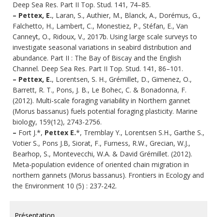
Deep Sea Res. Part II Top. Stud. 141, 74–85.
–
Pettex, E.
, Laran, S., Authier, M., Blanck, A., Dorémus, G.,
Falchetto, H., Lambert, C., Monestiez, P., Stéfan, E., Van
Canneyt, O., Ridoux, V., 2017b. Using large scale surveys to
investigate seasonal variations in seabird distribution and
abundance. Part II : The Bay of Biscay and the English
Channel. Deep Sea Res. Part II Top. Stud. 141, 86–101.
–
Pettex, E.
, Lorentsen, S. H., Grémillet, D., Gimenez, O.,
Barrett, R. T., Pons, J. B., Le Bohec, C. & Bonadonna, F.
(2012). Multi-scale foraging variability in Northern gannet
(Morus bassanus) fuels potential foraging plasticity. Marine
biology, 159(12), 2743-2756.
–
Fort J.*,
Pettex E.
*, Tremblay Y., Lorentsen S.H., Garthe S.,
Votier S., Pons J.B, Siorat, F., Furness, R.W., Grecian, W.J.,
Bearhop, S., Montevecchi, W.A. & David Grémillet. (2012).
Meta-population evidence of oriented chain migration in
northern gannets (Morus bassanus). Frontiers in Ecology and
the Environment 10 (5) : 237-242.
Présentation