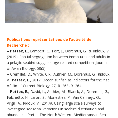
Publications représentatives de l’activité de
Recherche :
–
Pettex, E
., Lambert, C., Fort, J., Dorémus, G., & Ridoux, V.
(2019). Spatial segregation between immatures and adults in
a pelagic seabird suggests age‐related competition. Journal
of Avian Biology, 50(5).
–
Grémillet, D., White, C.R., Authier, M., Dorémus, G., Ridoux,
V.,
Pettex, E.
, 2017. Ocean sunfish as indicators for the ‘rise
of slime.’ Current Biology. 27, R1263–R1264.
–
Pettex, E.
, David, L., Authier, M., Blanck, A., Dorémus, G.,
Falchetto, H., Laran, S., Monestiez, P., Van Canneyt, O.,
Virgili, A., Ridoux, V., 2017a. Using large scale surveys to
investigate seasonal variations in seabird distribution and
abundance. Part I : The North Western Mediterranean Sea.