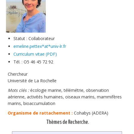
Soutien technique
Données
Emplois/Stages/Formations
Statut : Collaborateur
Science pour tou·te·s
emeline.pettex*at*univ-lr.fr
Actualités
Curriculum vitae (PDF)
Tél. : O5 46 45 72 92
Chercheur
Université de La Rochelle
Mots clés :
écologie marine, télémétrie, observation
aérienne, activités humaines, oiseaux marins, mammifères
marins, bioaccumulation
Organisme de rattachement :
Cohabys (ADERA)
Thèmes de Recherche.