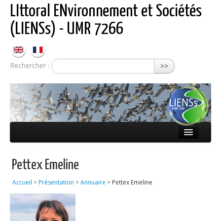
LIttoral ENvironnement et Sociétés
(LIENSs) - UMR 7266
Rechercher :
>>
Présentation
Pettex Emeline
Équipes
Accueil
>
Présentation
>
Annuaire
>
Pettex Emeline
Réseaux
Publications