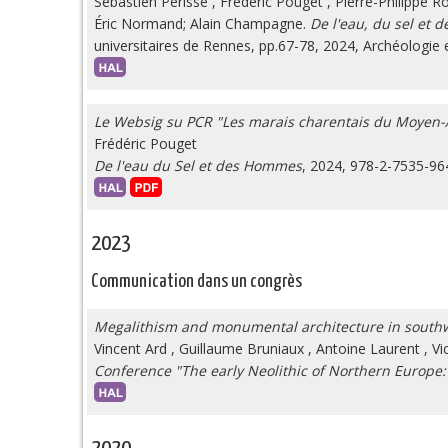
Sébastien Périsse
,
Frédéric Pouget
,
Pierre-Philippe R
Éric Normand; Alain Champagne.
De l'eau, du sel et
universitaires de Rennes, pp.67-78, 2024, Archéologie
Le Websig su PCR "Les marais charentais du Moyen
Frédéric Pouget
De l'eau du Sel et des Hommes
, 2024, 978-2-7535-96
2023
Communication dans un congrès
Megalithism and monumental architecture in southwe
Vincent Ard
,
Guillaume Bruniaux
,
Antoine Laurent
,
Vi
Conference "The early Neolithic of Northern Europe