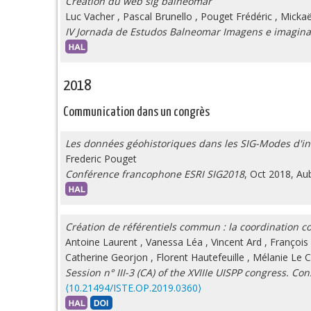
Création du web sig balnéomar
Luc Vacher
,
Pascal Brunello
,
Pouget Frédéric
,
Mickaë
IV Jornada de Estudos Balneomar Imagens e imagina
2018
Communication dans un congrès
Les données géohistoriques dans les SIG-Modes d'in
Frederic Pouget
Conférence francophone ESRI SIG2018
, Oct 2018, Aub
Création de référentiels commun : la coordination co
Antoine Laurent
,
Vanessa Léa
,
Vincent Ard
,
François
Catherine Georjon
,
Florent Hautefeuille
,
Mélanie Le 
Session n° III-3 (CA) of the XVIIIe UISPP congress. C
⟨10.21494/ISTE.OP.2019.0360⟩