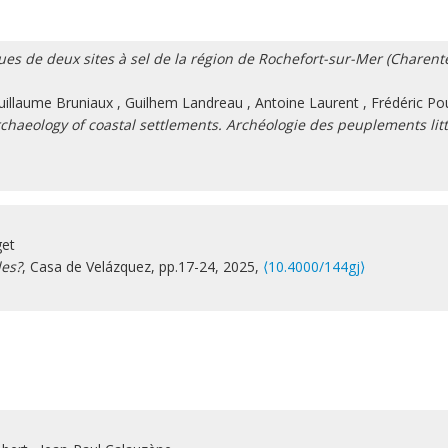
s de deux sites à sel de la région de Rochefort-sur-Mer (Charente-
uillaume Bruniaux
,
Guilhem Landreau
,
Antoine Laurent
,
Frédéric Po
chaeology of coastal settlements. Archéologie des peuplements l
get
les?
, Casa de Velázquez, pp.17-24, 2025,
⟨10.4000/144gj⟩