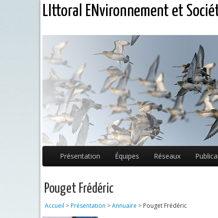
LIttoral ENvironnement et Socié
Présentation
Équipes
Réseaux
Publica
Pouget Frédéric
Accueil
>
Présentation
>
Annuaire
>
Pouget Frédéric