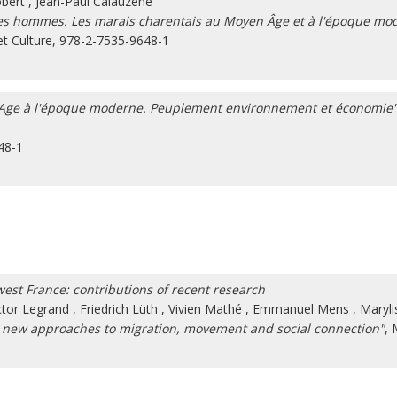
obert
,
Jean-Paul Calauzène
 des hommes. Les marais charentais au Moyen Âge et à l'époque mod
 et Culture, 978-2-7535-9648-1
-Age à l'époque moderne. Peuplement environnement et économie"
48-1
st France: contributions of recent research
ctor Legrand
,
Friedrich Lüth
,
Vivien Mathé
,
Emmanuel Mens
,
Maryli
: new approaches to migration, movement and social connection"
,