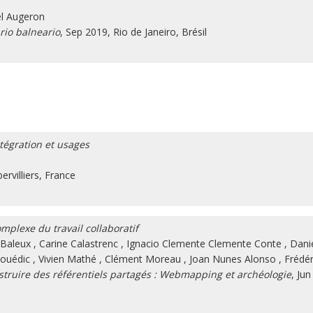
l Augeron
rio balneario
, Sep 2019, Rio de Janeiro, Brésil
tégration et usages
ervilliers, France
mplexe du travail collaboratif
 Baleux
,
Carine Calastrenc
,
Ignacio Clemente Clemente Conte
,
Dani
Couédic
,
Vivien Mathé
,
Clément Moreau
,
Joan Nunes Alonso
,
Frédé
onstruire des référentiels partagés : Webmapping et archéologie
, Jun