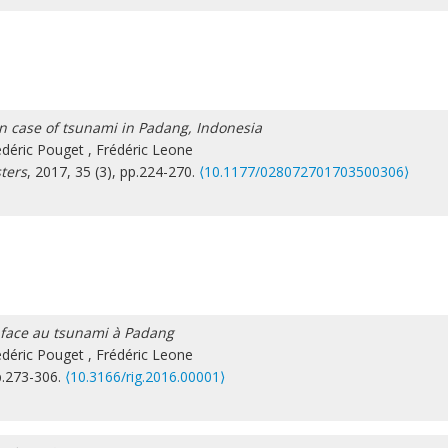
n case of tsunami in Padang, Indonesia
édéric Pouget
,
Frédéric Leone
ters
, 2017, 35 (3), pp.224-270.
⟨10.1177/028072701703500306⟩
e face au tsunami à Padang
édéric Pouget
,
Frédéric Leone
pp.273-306.
⟨10.3166/rig.2016.00001⟩