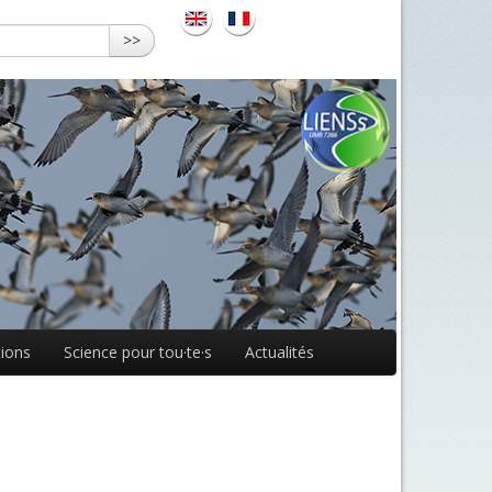
>>
ions
Science pour tou·te·s
Actualités