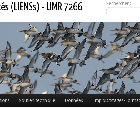
Rechercher :
tés (LIENSs) - UMR 7266
tions
Soutien technique
Données
Emplois/Stages/Format