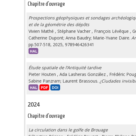
Chapitre d'ouvrage
Prospections géophysiques et sondages archéologique
et de la géométrie des dépôts
Vivien Mathé
,
Stéphane Vacher
,
François Lévêque
,
G
Catherine Dupont; Anna Baudry; Marie-Yvane Daire.
Ar
pp.507-518, 2025, 978946426341
Étude spatiale de l’Antiquité tardive
Pieter Houten
,
Ada Lasheras González
,
Frédéric Pou
Sabine Panzram; Laurent Brassous.
¿Ciudades invisib
2024
Chapitre d'ouvrage
La circulation dans le golfe de Brouage