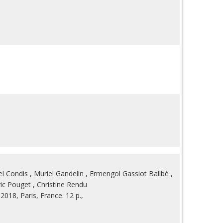
el Condis
,
Muriel Gandelin
,
Ermengol Gassiot Ballbè
,
ric Pouget
,
Christine Rendu
 2018, Paris, France. 12 p.,