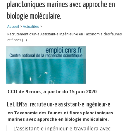
planctoniques marines avec approche en
Publications
biologie moléculaire.
Soutien technique
Accueil
>
Actualités
>
Données
Recrutement d’un-e Assistant-e Ingénieur-e en Taxonomie des faunes
et flores (…)
Emplois/Stages/Formations
Science pour tou·te·s
Actualités
CCD de 9 mois, à partir du 15 juin 2020
Le LIENSs, recrute un-e assistant-e ingénieur-e
en Taxonomie des faunes et flores planctoniques
marines avec approche en biologie moléculaire.
L’assistant-e ingénieur-e travaillera avec