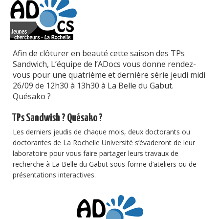
Publications
Soutien technique
Données
Afin de clôturer en beauté cette saison des TPs
Sandwich, L’équipe de l’ADocs vous donne rendez-
Emplois/Stages/Formations
vous pour une quatrième et dernière série jeudi midi
26/09 de 12h30 à 13h30 à La Belle du Gabut.
Science pour tou·te·s
Quésako ?
Actualités
TPs Sandwish ? Quésako ?
Les derniers jeudis de chaque mois, deux doctorants ou
doctorantes de La Rochelle Université s’évaderont de leur
laboratoire pour vous faire partager leurs travaux de
recherche à La Belle du Gabut sous forme d’ateliers ou de
présentations interactives.