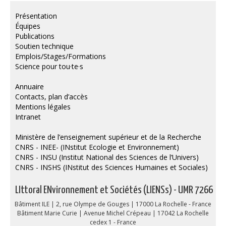
Publications
Présentation
Équipes
Soutien technique
Publications
Soutien technique
Données
Emplois/Stages/Formations
Science pour tou·te·s
Emplois/Stages/Formations
Annuaire
Science pour tou·te·s
Contacts, plan d’accès
Mentions légales
Actualités
Intranet
Ministère de l’enseignement supérieur et de la Recherche
CNRS - INEE- (INstitut Ecologie et Environnement)
CNRS - INSU (Institut National des Sciences de l’Univers)
CNRS - INSHS (INstitut des Sciences Humaines et Sociales)
LIttoral ENvironnement et Sociétés (LIENSs) - UMR 7266
Bâtiment ILE | 2, rue Olympe de Gouges | 17000 La Rochelle - France
Bâtiment Marie Curie | Avenue Michel Crépeau | 17042 La Rochelle
cedex 1 - France