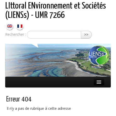
LIttoral ENvironnement et Sociétés
(LIENSs) - UMR 7266
Rechercher :
>>
Présentation
Erreur 404
Équipes
Il n’y a pas de rubrique à cette adresse
Réseaux