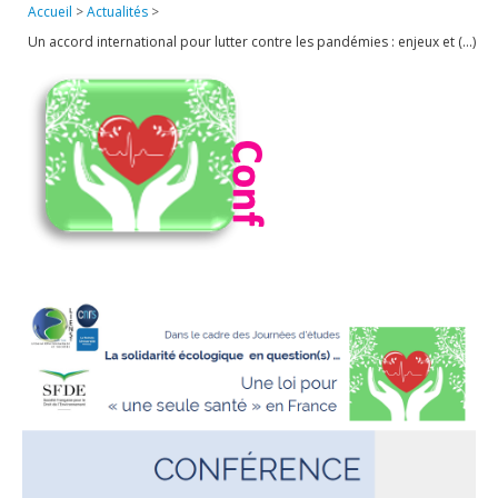
Accueil
>
Actualités
>
Publications
Un accord international pour lutter contre les pandémies : enjeux et (…)
Soutien technique
Données
Emplois/Stages/Formations
Science pour tou·te·s
Actualités