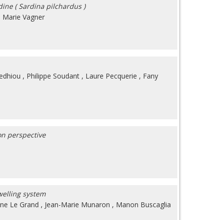
ine ( Sardina pilchardus )
,
Marie Vagner
edhiou
,
Philippe Soudant
,
Laure Pecquerie
,
Fany
on perspective
welling system
nne Le Grand
,
Jean-Marie Munaron
,
Manon Buscaglia