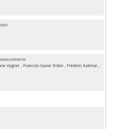
bass
 measurements
rie Vagner
,
Francois-Xavier Robin
,
Fréderic Azémar
,