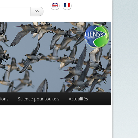
>>
ions
Science pour tou·te·s
Actualités