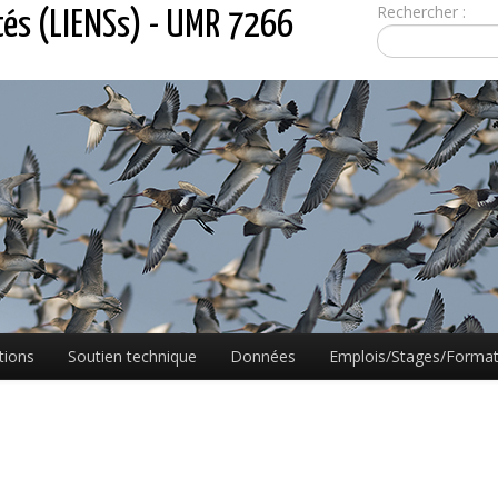
Rechercher :
tés (LIENSs) - UMR 7266
tions
Soutien technique
Données
Emplois/Stages/Format