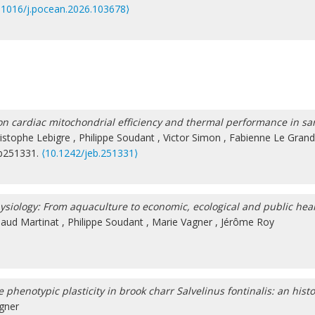
.1016/j.pocean.2026.103678⟩
on cardiac mitochondrial efficiency and thermal performance in sar
istophe Lebigre
,
Philippe Soudant
,
Victor Simon
,
Fabienne Le Grand
jeb251331.
⟨10.1242/jeb.251331⟩
hysiology: From aquaculture to economic, ecological and public hea
aud Martinat
,
Philippe Soudant
,
Marie Vagner
,
Jérôme Roy
enotypic plasticity in brook charr Salvelinus fontinalis: an histo
gner