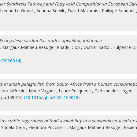
ular Synthesis Pathway and Fatty Acid Composition in European Sard
bienne Le Grand
,
Arianna Servili
,
David Mazurais
,
Philippe Soudant
Senegalese sardinellas under upwelling influence
,
Margaux Mathieu-Resuge
,
Khady Diop
,
Oumar Sadio
,
Fulgence Di
lr/2026014⟩
s in small pelagic fish from South Africa from a human consumpti
nora Jaffrezic
,
Marie Vagner
,
Laure Pecquerie
,
Carl van der Lingen
, pp.109018.
⟨10.1016/j.jfca.2026.109018⟩
ns stable regardless of food availability in a seasonally pulsed up
,
Yonela Geja
,
Eleonora Puccinelli
,
Margaux Mathieu-Resuge
,
Fabie