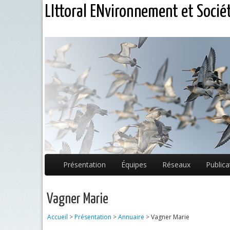
LIttoral ENvironnement et Socié
Présentation
Équipes
Réseaux
Publica
Vagner Marie
Accueil
>
Présentation
>
Annuaire
>
Vagner Marie