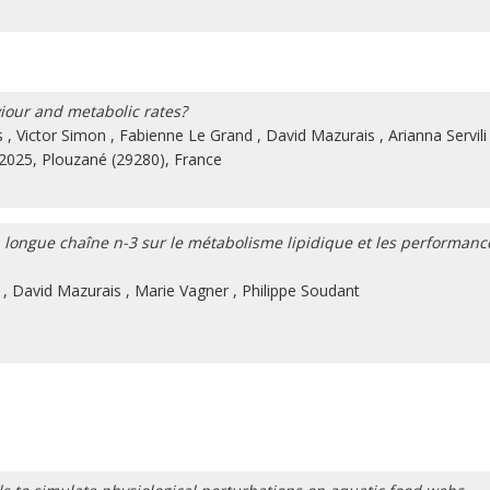
viour and metabolic rates?
s
,
Victor Simon
,
Fabienne Le Grand
,
David Mazurais
,
Arianna Servili
 2025, Plouzané (29280), France
à longue chaîne n-3 sur le métabolisme lipidique et les performa
,
David Mazurais
,
Marie Vagner
,
Philippe Soudant