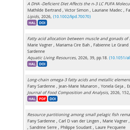
A DHA ‐Deficient Diet Affects the n‐3 LC PUFA Molec
Mathilde Bertrand
,
Victor Simon
,
Lauriane Madec
,
Fa
Lipids
, 2026,
⟨10.1002/lipd.70070⟩
Fatty acid allocation between muscle and gonads of 
Marie Vagner
,
Mariama Cire Bah
,
Fabienne Le Grand
Sardenne
Aquatic Living Resources
, 2026, 39, pp.18.
⟨10.1051/a
Long-chain omega-3 fatty acids and metallic element
Fany Sardenne
,
Jean-Marie Munaron
,
Yonela Geja
,
E
Journal of Food Composition and Analysis
, 2026, 152
Resource partitioning among small pelagic fish remai
Fany Sardenne
,
Carl D van der Lingen
,
Marie Vagner
,
Sandrine Serre
,
Philippe Soudant
,
Laure Pecquerie