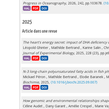
Progress in Oceanography
, 2026, 242, pp.103678.
⟨10
2025
Article dans une revue
The heart's energy secret: impact of DHA deficiency 
Léopold Ghinter
,
Mathilde Bertrand
,
Karine Salin
,
Chr
Journal of Experimental Biology
, 2025, 228 (23), pp.
N-3 long-chain polyunsaturated fatty acids in fish p
Mickael Péron
,
Mathilde Bertrand
,
Elodie Baranek
,
M
Biochimie
, 2025,
⟨10.1016/j.biochi.2025.09.007⟩
How genomic and environmental relationships shape ph
Céline Audet
,
Dany Garant
,
Amélie Crespel
,
Marie Va