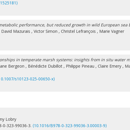
5.1525181⟩
 metabolic performance, but reduced growth in wild European sea 
,
David Mazurais
,
Victor Simon
,
Christel Lefrançois
,
Marie Vagner
ionships in temperate marsh systems: insights from in situ water
iane Bergeon
,
Bénédicte Dubillot
,
Philippe Pineau
,
Claire Emery
,
Ma
10.1007/s10123-025-00650-x⟩
my Lobry
978-0-323-99036-3.
⟨10.1016/B978-0-323-99036-3.00003-9⟩