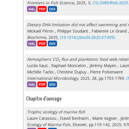
Frontiers in Fish Science
, 2025, 3,
⟨10.3389/frish.202
Dietary DHA limitation did not affect swimming and
Mickaël Péron
,
Philippe Soudant
,
Fabienne Le Grand
Biochimie
, 2025,
⟨10.1016/j.biochi.2025.07.005⟩
Atmospheric CO
flux and planktonic food web relat
2
Lucila Xaus
,
Raphael Moncelon
,
Jérémy Mayen
,
Laur
Michèle Tackx
,
Christine Dupuy
,
Pierre Polsenaere
International Microbiology
, 2025, 28, pp.1753-1769.
⟨
Chapitre d'ouvrage
Trophic ecology of marine fish
Laure Carassou
,
David Benhaïm
,
Marie Vagner
,
Jéré
Ecology of Marine Fish
, Elsevier, pp.119-142, 2025, 