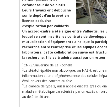
cofondateur de Valbiotis.
Leurs travaux ont débouché
sur le dépôt d’un brevet en
licence exclusive
d’exploitation par Valbiotis.
Un accord-cadre a été signé entre Valbiotis, les
lequel se sont inscrits les contrats de dévelop
mutualisation d’équipements ainsi que la particip
recherche entre l’entreprise et les équipes acad
laboratoire, cette collaboration suivie est fru
la recherche. Elle se traduira aussi par un retou
1
CNRS/Université de La Rochelle
2
La stéatohépatite non-alcoolique, ou NASH, est une m
inflammation et une dégénérescence des cellules hépa
évoluer vers des cancers du foie.
3
Le diabète de type 2, aussi appelé diabète gras ou dia
maladie métabolique caractérisée par un excès chroniq
au delà de 40 ans.