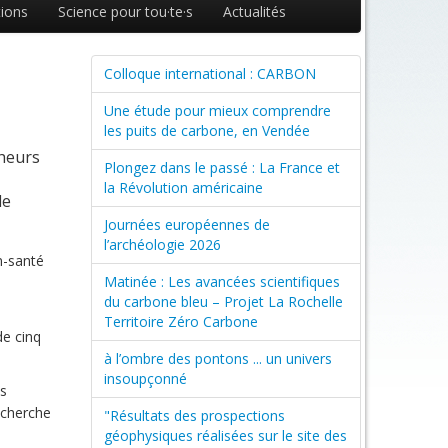
ions
Science pour tou·te·s
Actualités
Colloque international : CARBON
Une étude pour mieux comprendre
les puits de carbone, en Vendée
cheurs
Plongez dans le passé : La France et
la Révolution américaine
de
Journées européennes de
l’archéologie 2026
on-santé
Matinée : Les avancées scientifiques
du carbone bleu – Projet La Rochelle
Territoire Zéro Carbone
e cinq
à l’ombre des pontons ... un univers
insoupçonné
ns
echerche
"Résultats des prospections
géophysiques réalisées sur le site des