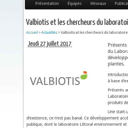
Présentation
Équipes
Réseaux
Publica
Valbiotis et les chercheurs du laboratoi
Accueil
>
Actualités
>
Valbiotis et les chercheurs du laboratoire
Jeudi 27 juillet 2017
Présents 
du Labora
développe
plantes.
Introducti
à base d’ex
Présents a
Laboratoir
produits de
Une start-
d’existence, ce n’est pas banal. Ce développement accé
publique, dont le laboratoire Littoral environnement et