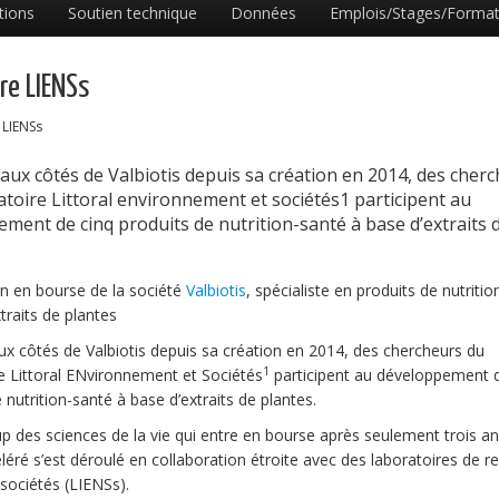
tions
Soutien technique
Données
Emplois/Stages/Format
re LIENSs
 LIENSs
aux côtés de Valbiotis depuis sa création en 2014, des cher
toire Littoral environnement et sociétés1 participent au
ment de cinq produits de nutrition-santé à base d’extraits 
on en bourse de la société
Valbiotis
, spécialiste en produits de nutriti
traits de plantes
ux côtés de Valbiotis depuis sa création en 2014, des chercheurs du
1
e Littoral ENvironnement et Sociétés
participent au développement d
 nutrition-santé à base d’extraits de plantes.
up des sciences de la vie qui entre en bourse après seulement trois a
léré s’est déroulé en collaboration étroite avec des laboratoires de r
 sociétés (LIENSs).