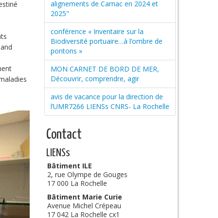
alignements de Carnac en 2024 et
estiné
2025"
conférence « Inventaire sur la
nts
Biodiversité portuaire…à l’ombre de
 and
pontons »
ment
MON CARNET DE BORD DE MER,
Découvrir, comprendre, agir
 maladies
avis de vacance pour la direction de
l’UMR7266 LIENSs CNRS- La Rochelle
Contact
LIENSs
Bâtiment ILE
2, rue Olympe de Gouges
17 000 La Rochelle
Bâtiment Marie Curie
Avenue Michel Crépeau
17 042 La Rochelle cx1