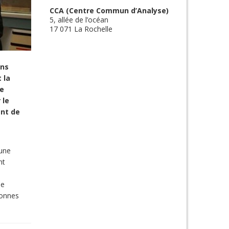
CCA (Centre Commun d’Analyse)
5, allée de l’océan
17 071 La Rochelle
ans
 la
de
 le
ent de
 une
nt
ne
sonnes