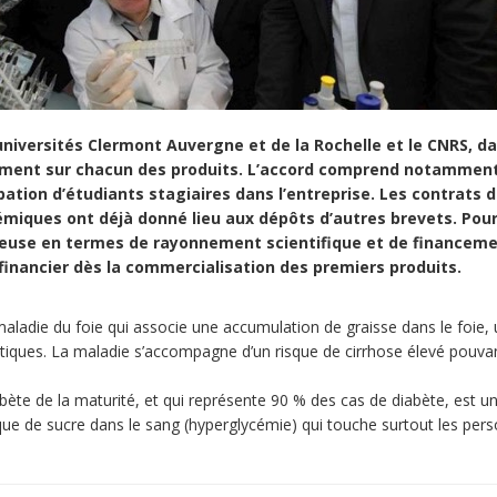
 universités Clermont Auvergne et de la Rochelle et le CNRS, d
pement sur chacun des produits. L’accord comprend notamment
ation d’étudiants stagiaires dans l’entreprise. Les contrats 
émiques ont déjà donné lieu aux dépôts d’autres brevets. Pour
ctueuse en termes de rayonnement scientifique et de financem
r financier dès la commercialisation des premiers produits.
aladie du foie qui associe une accumulation de graisse dans le foie,
tiques. La maladie s’accompagne d’un risque de cirrhose élevé pouva
bète de la maturité, et qui représente 90 % des cas de diabète, est u
ue de sucre dans le sang (hyperglycémie) qui touche surtout les per