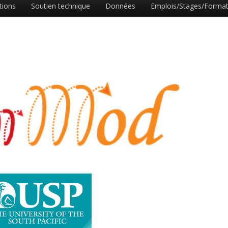
tions
Soutien technique
Données
Emplois/Stages/Format