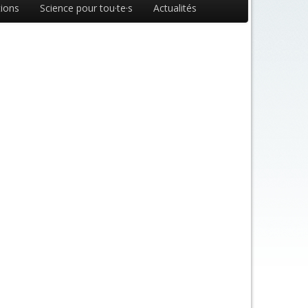
ions
Science pour tou·te·s
Actualités