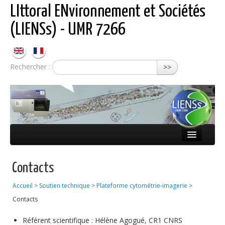
LIttoral ENvironnement et Sociétés
(LIENSs) - UMR 7266
Rechercher :
>>
Présentation
Contacts
Équipes
Accueil
>
Soutien technique
>
Plateforme cytométrie-imagerie
>
Réseaux
Contacts
Publications
Référent scientifique : Hélène Agogué, CR1 CNRS