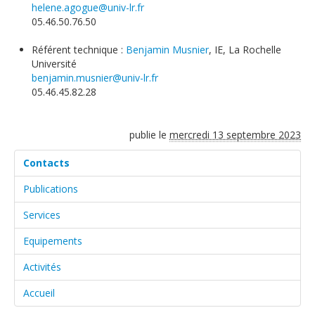
helene.agogue@univ-lr.fr
Soutien technique
05.46.50.76.50
Données
Référent technique :
Benjamin Musnier
, IE, La Rochelle
Université
Emplois/Stages/Formations
benjamin.musnier@univ-lr.fr
05.46.45.82.28
Science pour tou·te·s
Actualités
publie le
mercredi 13 septembre 2023
Contacts
Publications
Services
Equipements
Activités
Accueil