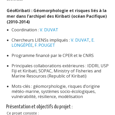
Publications
GéoKiribati : Géomorphologie et risques liés à la
mer dans l’archipel des Kiribati (océan Pacifique)
Soutien technique
(2010-2014)
Données
Coordination :
V. DUVAT
Emplois/Stages/Formations
Chercheurs LIENSs impliqués :
V. DUVAT
,
E.
LONGÉPÉE
,
F. POUGET
Science pour tou·te·s
Programme financé par le CPER et le CNRS
Actualités
Principales collaborations extérieures : IDDRI, USP
Fiji et Kiribati, SOPAC, Ministry of Fisheries and
Marine Resources (Republic of Kiribati)
Mots-clés : géomorphologie, risques d’origine
météo-marine, systèmes socio-écologiques,
vulnérabilité, résilience, modélisation
Présentation et objectifs du projet :
Ce projet consiste :