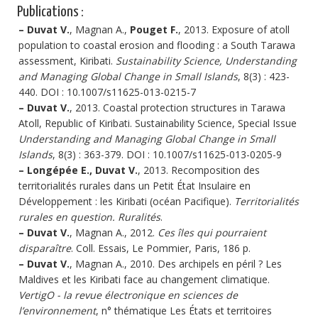
Publications :
–
Duvat V.
, Magnan A.,
Pouget F.
, 2013. Exposure of atoll
population to coastal erosion and flooding : a South Tarawa
assessment, Kiribati.
Sustainability Science, Understanding
and Managing Global Change in Small Islands
, 8(3) : 423-
440. DOI : 10.1007/s11625-013-0215-7
–
Duvat V.
, 2013. Coastal protection structures in Tarawa
Atoll, Republic of Kiribati. Sustainability Science, Special Issue
Understanding and Managing Global Change in Small
Islands
, 8(3) : 363-379. DOI : 10.1007/s11625-013-0205-9
–
Longépée E., Duvat V.
, 2013. Recomposition des
territorialités rurales dans un Petit État Insulaire en
Développement : les Kiribati (océan Pacifique).
Territorialités
rurales en question. Ruralités
.
–
Duvat V.
, Magnan A., 2012.
Ces îles qui pourraient
disparaître
. Coll. Essais, Le Pommier, Paris, 186 p.
–
Duvat V.
, Magnan A., 2010. Des archipels en péril ? Les
Maldives et les Kiribati face au changement climatique.
VertigO - la revue électronique en sciences de
l’environnement
, n° thématique Les États et territoires