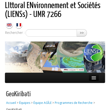
LIttoral ENvironnement et Sociétés
(LIENSs) - UMR 7266
Rechercher :
>>
Présentation
GeoKiribati
Équipes
Accueil
>
Équipes
>
Équipe AGÎLE
>
Programmes de Recherche
>
Réseaux
GeoKiribati