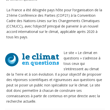
Publications
La France a été désignée pays hôte pour l’organisation de la
Soutien technique
21ème Conférence des Parties (COP21) à la Convention
Cadre des Nations-Unies sur les Changements Climatiques
Données
(CCNUCC), avec l’objectif principal de parvenir à un nouvel
accord international sur le climat, applicable après 2020 à
Emplois/Stages/Formations
tous les pays.
Science pour tou·te·s
Le site « Le climat en
Actualités
questions » s’adresse à
tous ceux qui
s’intéressent au climat
de la Terre et à son évolution. Il a pour objectif de proposer
des réponses scientifiques et rigoureuses aux questions que
peut se poser un public non spécialiste sur le climat. Le site
doit donc permettre à chacun de construire ses
connaissances à partir de contenus en prise directe avec la
recherche actuelle.