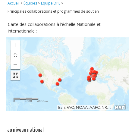
Accueil
>
Équipes
>
Équipe DPL
>
Publications
Principales collaborations et programmes de soutien
Soutien technique
Carte des collaborations à l’échelle Nationale et
Données
internationale :
Emplois/Stages/Formations
Science pour tou·te·s
Actualités
au niveau national