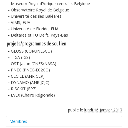
–
Muséum Royal d’Afrique centrale, Belgique
–
Observatoire Royal de Belgique
–
Université des iles Baléares
–
VIMS, EUA
–
Université de Floride, EUA
–
Deltares et TU Delft, Pays-Bas
projets/programmes de soutien
–
GLOSS (COI/UNESCO)
–
TIGA (IGS)
–
OST Jason (CNES/NASA)
–
PNEC (PNEC-EC2CO)
–
CECILE (ANR CEP)
–
DYNAMO (ANR JCJC)
–
RISCKIT (FP7)
–
EVEX (Chaire Régionale)
publie le
lundi 16 janvier 2017
Membres