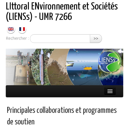
LIttoral ENvironnement et Sociétés
(LIENSs) - UMR 7266
Rechercher :
>>
Présentation
Principales collaborations et programmes
Équipes
de soutien
Réseaux