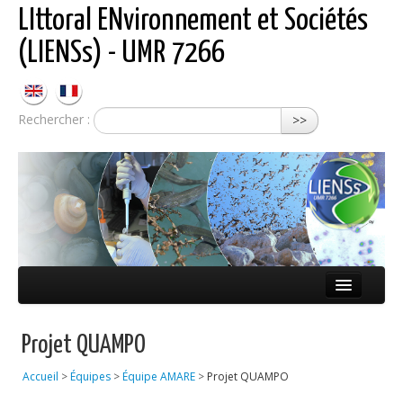
LIttoral ENvironnement et Sociétés
(LIENSs) - UMR 7266
Rechercher :
>>
Présentation
Projet QUAMPO
Équipes
Accueil
>
Équipes
>
Équipe AMARE
>
Projet QUAMPO
Réseaux