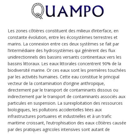
Publications
Soutien technique
Données
Les zones côtières constituent des milieux d’interface, en
constante évolution, entre les écosystèmes terrestres et
Emplois/Stages/Formations
marins. La connexion entre ces deux systèmes se fait par
l’intermédiaire des hydrosystèmes qui génèrent des flux
Science pour tou·te·s
unidirectionnels des bassins versants continentaux vers les
bassins littoraux. Les eaux littorales concentrent 90% de la
Actualités
biodiversité marine. Or ces eaux sont les premières touchées
par les activités humaines. Cette eau constitue le principal
vecteur de la contamination d’origine anthropique,
directement par le transport de contaminants dissous ou
indirectement par le transport de contaminants associés aux
particules en suspension. La surexploitation des ressources
biologiques, les pollutions accidentelles liées aux
infrastructures portuaires et industrielles et à un trafic
maritime croissant, l’eutrophisation des eaux côtières causée
par des pratiques agricoles intensives sont autant de