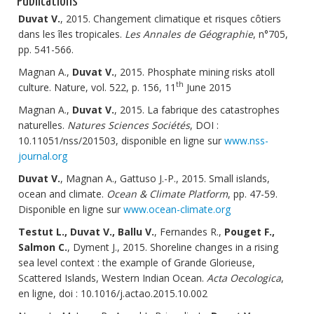
Publications
Duvat V.
, 2015. Changement climatique et risques côtiers
dans les îles tropicales.
Les Annales de Géographie
, n°705,
pp. 541-566.
Magnan A.,
Duvat V.
, 2015. Phosphate mining risks atoll
th
culture. Nature, vol. 522, p. 156, 11
June 2015
Magnan A.,
Duvat V.
, 2015. La fabrique des catastrophes
naturelles.
Natures Sciences Sociétés
, DOI :
10.11051/nss/201503, disponible en ligne sur
www.nss-
journal.org
Duvat V.
, Magnan A., Gattuso J.-P., 2015. Small islands,
ocean and climate.
Ocean & Climate Platform
, pp. 47-59.
Disponible en ligne sur
www.ocean-climate.org
Testut L., Duvat V., Ballu V.
, Fernandes R.,
Pouget F.,
Salmon C.
, Dyment J., 2015. Shoreline changes in a rising
sea level context : the example of Grande Glorieuse,
Scattered Islands, Western Indian Ocean.
Acta Oecologica
,
en ligne, doi : 10.1016/j.actao.2015.10.002