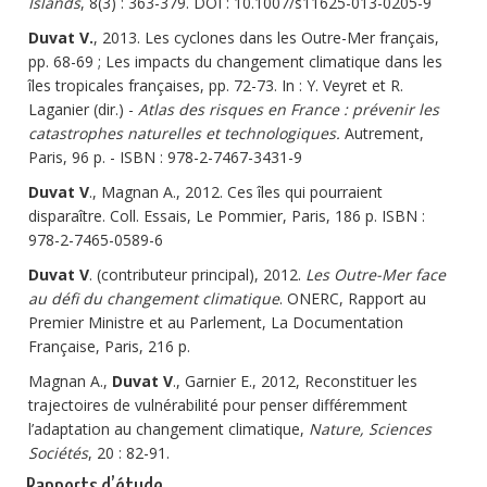
Islands
, 8(3) : 363-379. DOI : 10.1007/s11625-013-0205-9
Duvat V.
, 2013. Les cyclones dans les Outre-Mer français,
pp. 68-69 ; Les impacts du changement climatique dans les
îles tropicales françaises, pp. 72-73. In : Y. Veyret et R.
Laganier (dir.) -
Atlas des risques en France : prévenir les
catastrophes naturelles et technologiques.
Autrement,
Paris, 96 p. - ISBN : 978-2-7467-3431-9
Duvat V
., Magnan A., 2012. Ces îles qui pourraient
disparaître. Coll. Essais, Le Pommier, Paris, 186 p. ISBN :
978-2-7465-0589-6
Duvat V
. (contributeur principal), 2012.
Les Outre-Mer face
au défi du changement climatique
. ONERC, Rapport au
Premier Ministre et au Parlement, La Documentation
Française, Paris, 216 p.
Magnan A.,
Duvat V
., Garnier E., 2012, Reconstituer les
trajectoires de vulnérabilité pour penser différemment
l’adaptation au changement climatique,
Nature, Sciences
Sociétés
, 20 : 82-91.
Rapports d’étude