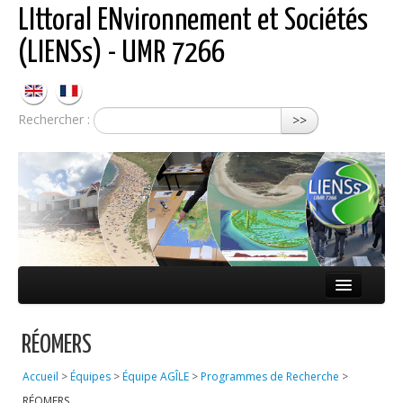
LIttoral ENvironnement et Sociétés
(LIENSs) - UMR 7266
Rechercher :
>>
Présentation
RÉOMERS
Équipes
Accueil
>
Équipes
>
Équipe AGÎLE
>
Programmes de Recherche
>
Réseaux
RÉOMERS