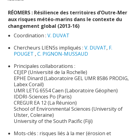
Publications
RÉOMERS : Résilience des territoires d’Outre-Mer
aux risques météo-marins dans le contexte du
Soutien technique
changement global (2013-16)
Données
Coordination :
V. DUVAT
Emplois/Stages/Formations
Chercheurs LIENSs impliqués :
V. DUVAT
,
F.
POUGET
,
C. PIGNON-MUSSAUD
Science pour tou·te·s
Principales collaborations :
Actualités
CEJEP (Université de la Rochelle)
EPHE Dinard (Laboratoire GEL UMR 8586 PRODIG,
Labex Corail)
UMR LETG 6554 Caen (Laboratoire Géophen)
IDDRI-Sciences Po (Paris)
CREGUR EA 12 (La Réunion)
School of Environmental Sciences (University of
Ulster, Coleraine)
University of the South Pacific (Fiji)
Mots-clés : risques liés à la mer (érosion et