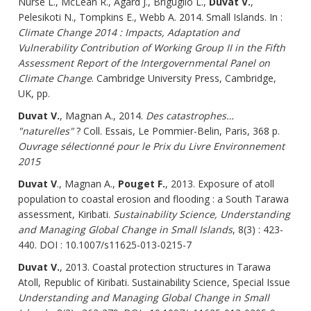
Nurse L., McLean R., Agard J., Briguglio L.,
Duvat V.
,
Pelesikoti N., Tompkins E., Webb A. 2014. Small Islands. In :
Climate Change 2014 : Impacts, Adaptation and
Vulnerability Contribution of Working Group II in the Fifth
Assessment Report of the Intergovernmental Panel on
Climate Change
. Cambridge University Press, Cambridge,
UK, pp.
Duvat V.
, Magnan A., 2014.
Des catastrophes…
"naturelles"
? Coll. Essais, Le Pommier-Belin, Paris, 368 p.
Ouvrage sélectionné pour le Prix du Livre Environnement
2015
Duvat V
., Magnan A.,
Pouget F.
, 2013. Exposure of atoll
population to coastal erosion and flooding : a South Tarawa
assessment, Kiribati.
Sustainability Science, Understanding
and Managing Global Change in Small Islands
, 8(3) : 423-
440. DOI : 10.1007/s11625-013-0215-7
Duvat V.
, 2013. Coastal protection structures in Tarawa
Atoll, Republic of Kiribati. Sustainability Science, Special Issue
Understanding and Managing Global Change in Small