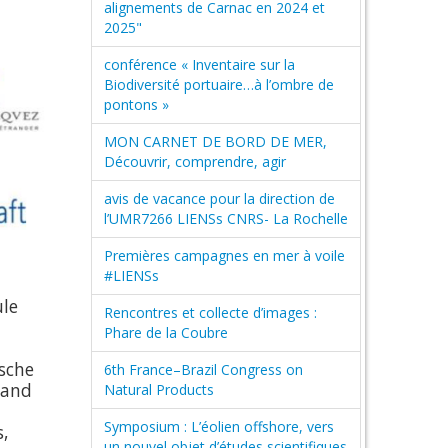
alignements de Carnac en 2024 et
2025"
conférence « Inventaire sur la
Biodiversité portuaire…à l’ombre de
pontons »
MON CARNET DE BORD DE MER,
Découvrir, comprendre, agir
avis de vacance pour la direction de
l’UMR7266 LIENSs CNRS- La Rochelle
Premières campagnes en mer à voile
#LIENSs
ule
Rencontres et collecte d’images :
Phare de la Coubre
tsche
6th France–Brazil Congress on
mand
Natural Products
Symposium : L’éolien offshore, vers
s,
un nouvel objet d’études scientifiques