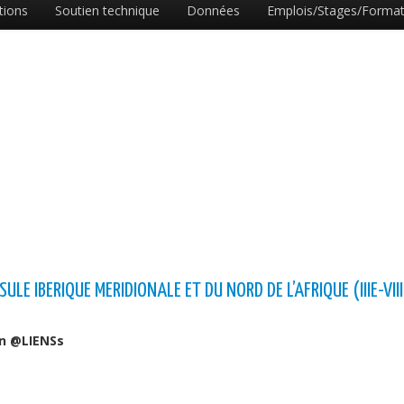
tions
Soutien technique
Données
Emplois/Stages/Format
LE IBERIQUE MERIDIONALE ET DU NORD DE L’AFRIQUE (IIIE-VIII
en @LIENSs