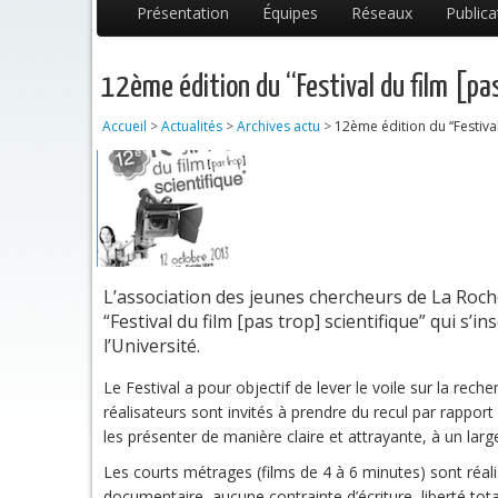
Présentation
Équipes
Réseaux
Publica
12ème édition du “Festival du film [pas
Accueil
>
Actualités
>
Archives actu
>
12ème édition du “Festival
L’association des jeunes chercheurs de La Roch
“Festival du film [pas trop] scientifique” qui s’i
l’Université.
Le Festival a pour objectif de lever le voile sur la rec
réalisateurs sont invités à prendre du recul par rapport 
les présenter de manière claire et attrayante, à un large
Les courts métrages (films de 4 à 6 minutes) sont réalis
documentaire, aucune contrainte d’écriture, liberté totale