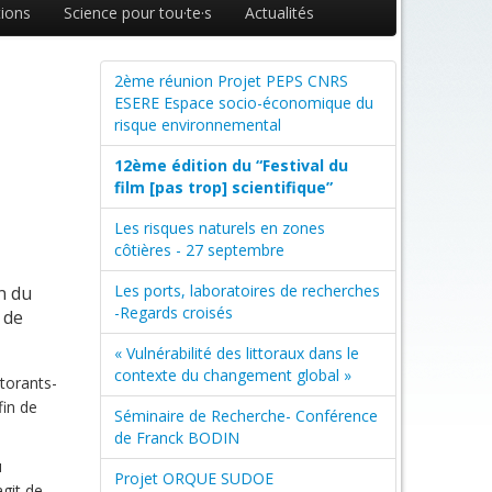
ions
Science pour tou·te·s
Actualités
2ème réunion Projet PEPS CNRS
ESERE Espace socio-économique du
risque environnemental
12ème édition du “Festival du
film [pas trop] scientifique”
Les risques naturels en zones
côtières - 27 septembre
Les ports, laboratoires de recherches
n du
-Regards croisés
s de
« Vulnérabilité des littoraux dans le
contexte du changement global »
ctorants-
fin de
Séminaire de Recherche- Conférence
de Franck BODIN
u
Projet ORQUE SUDOE
agit de