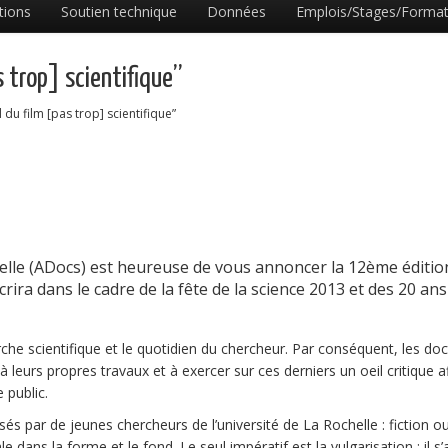
tions
Soutien technique
Données
Emplois/Stages/Format
 trop] scientifique”
 du film [pas trop] scientifique”
elle (ADocs) est heureuse de vous annoncer la 12ème éditio
nscrira dans le cadre de la fête de la science 2013 et des 20 an
herche scientifique et le quotidien du chercheur. Par conséquent, les do
à leurs propres travaux et à exercer sur ces derniers un oeil critique a
 public.
és par de jeunes chercheurs de l’université de La Rochelle : fiction o
 dans la forme et le fond. Le seul impératif est la vulgarisation : il s’