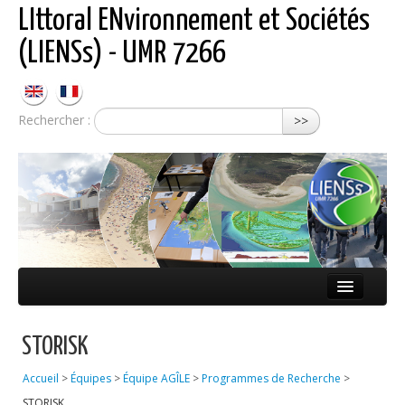
LIttoral ENvironnement et Sociétés
(LIENSs) - UMR 7266
Rechercher :
>>
Présentation
STORISK
Équipes
Accueil
>
Équipes
>
Équipe AGÎLE
>
Programmes de Recherche
>
Réseaux
STORISK