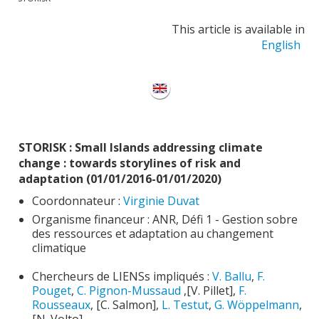
Publications
This article is available in
Soutien technique
English
Données
Emplois/Stages/Formations
Science pour tou·te·s
STORISK : Small Islands addressing climate
Actualités
change : towards storylines of risk and
adaptation (01/01/2016-01/01/2020)
Coordonnateur :
Virginie Duvat
Organisme financeur : ANR, Défi 1 - Gestion sobre
des ressources et adaptation au changement
climatique
Chercheurs de LIENSs impliqués :
V. Ballu
,
F.
Pouget
,
C. Pignon-Mussaud
,[V. Pillet],
F.
Rousseaux
, [C. Salmon],
L. Testut
,
G. Wöppelmann
,