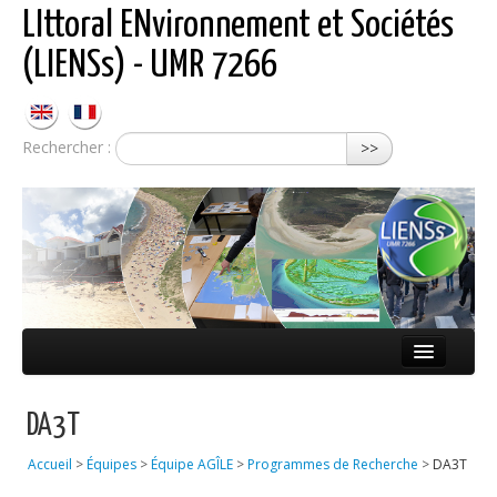
LIttoral ENvironnement et Sociétés
(LIENSs) - UMR 7266
Rechercher :
>>
Présentation
DA3T
Équipes
Accueil
>
Équipes
>
Équipe AGÎLE
>
Programmes de Recherche
>
DA3T
Réseaux