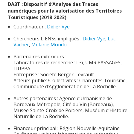
DA3T : Dispositif d’Analyse des Traces
Publications
numériques pour la valorisation des Territoires
Touristiques (2018-2023)
Soutien technique
Coordinateur :
Didier Vye
Données
Chercheurs LIENSs impliqués :
Didier Vye
,
Luc
Emplois/Stages/Formations
Vacher
,
Mélanie Mondo
Science pour tou·te·s
Partenaires extérieurs :
Laboratoires de recherche : L3i, UMR PASSAGES,
Actualités
LIUPPA
Entreprise : Société Berger-Levrault
Acteurs publics/Collectivités : Charentes Tourisme,
Communauté d’Agglomération de La Rochelle
Autres partenaires : Agence d’Urbanisme de
Bordeaux Métropole, Cité du Vin (Bordeaux),
Musée Sainte-Croix de Poitiers, Muséum d’Histoire
Naturelle de La Rochelle.
Financeur principal : Région Nouvelle-Aquitaine