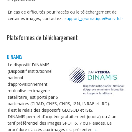
Publications
En cas de difficultés pour l’accès ou le téléchargement de
Soutien technique
certaines images, contactez :
support_geomatique@univ-lr.fr
Données
Plateformes de téléchargement
Emplois/Stages/Formations
Science pour tou·te·s
DINAMIS
Le dispositif DINAMIS
Actualités
(Dispositif institutionnel
national
d’approvisionnement
mutualisé en imagerie
satellitaire) est porté par 6
partenaires (CIRAD, CNES, CNRS, IGN, INRAE et IRD).
Il est le relais des dispositifs GEOSUD et ISIS.
DINAMIS permet d’acquérir gratuitement (quota) ou à un
tarif préférentiel des images SPOT 6, 7 ou Pléiades. La
procédure d’accès aux images est présentée
ici
.