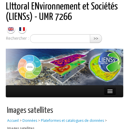
LIttoral ENvironnement et Sociétés
(LIENSs) - UMR 7266
Rechercher :
>>
Présentation
Images satellites
Équipes
Accueil
>
Données
>
Plateformes et catalogues de données
>
Réseaux
Images satellites