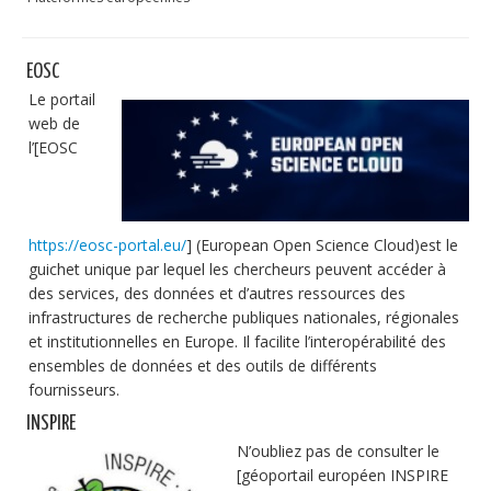
Publications
Soutien technique
EOSC
Le portail
Données
web de
l’[EOSC
Emplois/Stages/Formations
Science pour tou·te·s
Actualités
https://eosc-portal.eu/
] (European Open Science Cloud)est le
guichet unique par lequel les chercheurs peuvent accéder à
des services, des données et d’autres ressources des
infrastructures de recherche publiques nationales, régionales
et institutionnelles en Europe. Il facilite l’interopérabilité des
ensembles de données et des outils de différents
fournisseurs.
INSPIRE
N’oubliez pas de consulter le
[géoportail européen INSPIRE