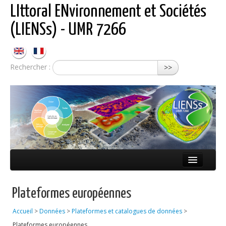
LIttoral ENvironnement et Sociétés
(LIENSs) - UMR 7266
Rechercher :
>>
Présentation
Plateformes européennes
Équipes
Accueil
>
Données
>
Plateformes et catalogues de données
>
Réseaux
Plateformes européennes