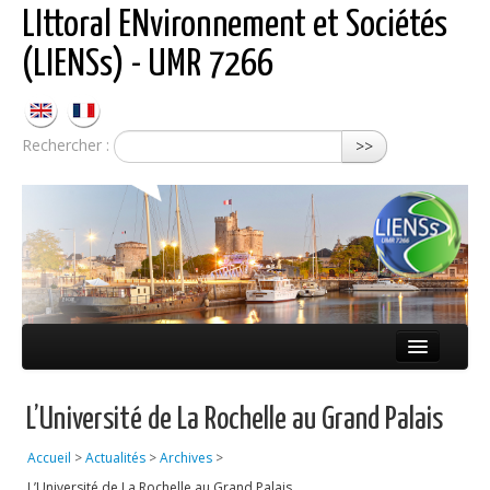
LIttoral ENvironnement et Sociétés
(LIENSs) - UMR 7266
Rechercher :
>>
Présentation
L’Université de La Rochelle au Grand Palais
Équipes
Accueil
>
Actualités
>
Archives
>
Réseaux
L’Université de La Rochelle au Grand Palais