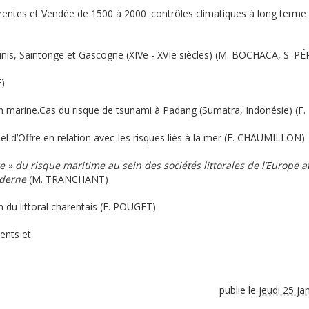
entes et Vendée de 1500 à 2000 :contrôles climatiques à long terme 
-Aunis, Saintonge et Gascogne (XIVe - XVIe siècles) (M. BOCHACA, S. PÉ
E)
n marine.Cas du risque de tsunami à Padang (Sumatra, Indonésie) (F
pel d’Offre en relation avec-les risques liés à la mer (E. CHAUMILLON)
e » du risque maritime au sein des sociétés littorales de l’Europe a
oderne
(M. TRANCHANT)
on du littoral charentais (F. POUGET)
ents et
publie le
jeudi 25 ja