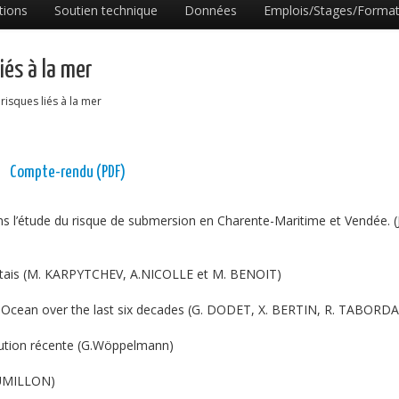
tions
Soutien technique
Données
Emplois/Stages/Format
iés à la mer
risques liés à la mer
Compte-rendu (PDF)
s l’étude du risque de submersion en Charente-Maritime et Vendée. (J
rentais (M. KARPYTCHEV, A.NICOLLE et M. BENOIT)
tic Ocean over the last six decades (G. DODET, X. BERTIN, R. TABORDA
olution récente (G.Wöppelmann)
HAUMILLON)